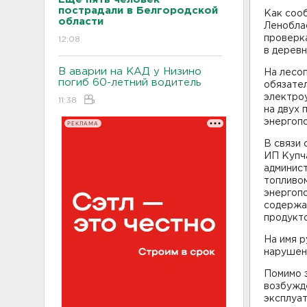
пострадали в Белгородской
Как соо
области
Ленобла
проверк
12:08
в деревн
В аварии на КАД у Низино
На лесо
погиб 60-летний водитель
обязате
электро
11:38
на двух 
энергоп
РЕКЛАМА
В связи
ИП Купча
админист
топливом
энергоп
содержан
продукт
На имя 
нарушен
Помимо э
возбужде
эксплуа