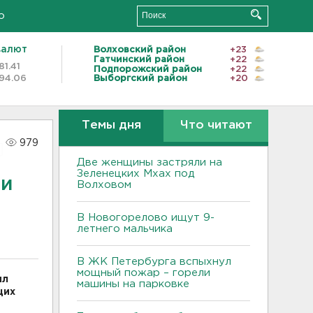
о
валют
Волховский район
+23
Гатчинский район
+22
81.41
Подпорожский район
+22
94.06
Выборгский район
+20
Темы дня
Что читают
979
Две женщины застряли на
Зеленецких Мхах под
ми
Волховом
В Новогорелово ищут 9-
летнего мальчика
В ЖК Петербурга вспыхнул
мощный пожар – горели
ил
машины на парковке
щих