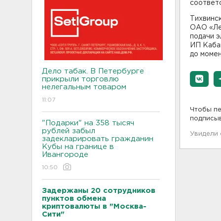
соответ
Тихвинс
ОАО «Ле
подачи 
ИП Кабан
до моме
Дело табак. В Петербурге
прикрыли торговлю
нелегальным товаром
11:07
Чтобы пе
подписы
"Подарки" на 358 тысяч
рублей забыл
Увидели
задекларировать гражданин
Кубы на границе в
Ивангороде
10:50
Задержаны 20 сотрудников
пунктов обмена
криптовалюты в "Москва-
Сити"