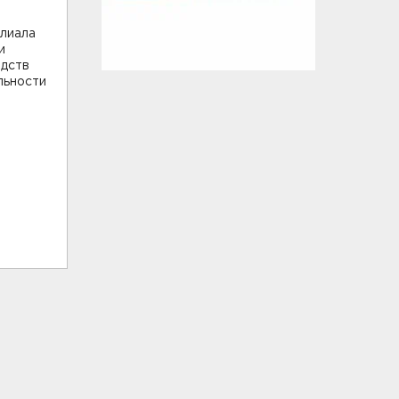
илиала
и
одств
льности