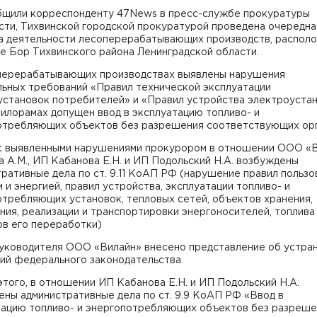
бщили корреспонденту 47News в пресс-службе прокуратуры
сти, Тихвинской городской прокуратурой проведена очередна
а деятельности лесоперерабатывающих производств, распол
е Бор Тихвинского района Ленинградской области.
перерабатывающих производствах выявлены нарушения
льных требований «Правил технической эксплуатации
установок потребителей» и «Правил устройства электроустан
пилорамах допущен ввод в эксплуатацию топливо- и
отребляющих объектов без разрешения соответствующих орг
 с выявленными нарушениями прокурором в отношении ООО «В
 А.М., ИП Кабанова Е.Н. и ИП Подольский Н.А. возбуждены
ративные дела по ст. 9.11 КоАП РФ (нарушение правил пользо
 и энергией, правил устройства, эксплуатации топливо- и
отребляющих установок, тепловых сетей, объектов хранения,
ия, реализации и транспортировки энергоносителей, топлива
ов его переработки)
руководителя ООО «Вилайн» внесено представление об устра
ий федерального законодательства.
того, в отношении ИП Кабанова Е.Н. и ИП Подольский Н.А.
ны административные дела по ст. 9.9 КоАП РФ «Ввод в
тацию топливо- и энергопотребляющих объектов без разреше