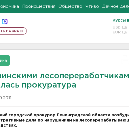
кономика
Происшествия
Общество
Чтиво
Дачное дел
Курсы 
USD ЦБ
ть новость
EUR ЦБ
ика
винскими лесопереработчика
ялась прокуратура
10.2011
кий городской прокурор Ленинградской области возбуд
стративные дела по нарушениям на лесоперерабатываю
дствах.