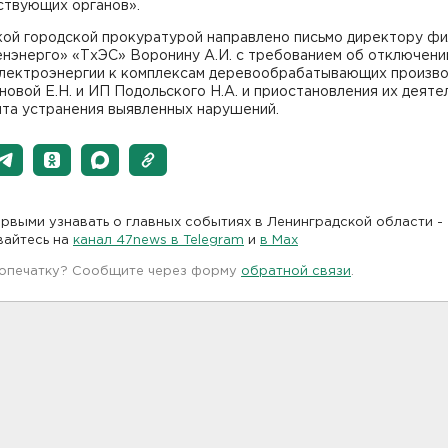
ствующих органов».
кой городской прокуратурой направлено письмо директору ф
нэнерго» «ТхЭС» Воронину А.И. с требованием об отключени
электроэнергии к комплексам деревообрабатывающих произв
овой Е.Н. и ИП Подольского Н.А. и приостановления их деяте
нта устранения выявленных нарушений.
рвыми узнавать о главных событиях в Ленинградской области -
вайтесь на
канал 47news в Telegram
и
в Maх
 опечатку? Сообщите через форму
обратной связи
.