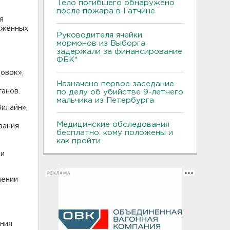
Тело погибшего обнаружено
после пожара в Гатчине
я
оженных
Руководителя ячейки
мормонов из Выборга
задержали за финансирование
ФБК*
овок»,
Назначено первое заседание
анов.
по делу об убийстве 9-летнего
мальчика из Петербурга
илайн»,
Медицинские обследования
вания
бесплатно: кому положены и
как пройти
 и
РЕКЛАМА
нении
ния