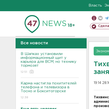
Власть
Э
18+
Сдела
Все новости
Эконом
В Шапках установили
информационный щит у
карьера для ВСМ, но технику
Тих
тормозят
зан
12:51
19:14 28.
Карма настигла похитителей
телефона и телевизора в
Тосно и Бокситогорске
Тихвинс
12:38
админи
произво
Еще пять человек