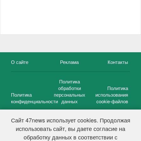
О сайте
Реклама
Контакты
Политика
обработки
Политика
Политика
персональных
использования
конфиденциальности
данных
cookie-файлов
Сайт 47news использует cookies. Продолжая
использовать сайт, вы даете согласие на
©
47 новостей (47 news)
2005 — 2026 г.
обработку данных в соответствии с
Свидетельство о регистрации СМИ Эл № ФС 77-39848, выдано