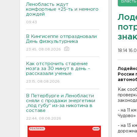
Власть
Ленобласть ждут
комфортные +25-ть и немного
дождей
Лод
09:43
пот
зна
В Кингисеппе отпраздновали
День физкультурника
23:45, 08.08.2026
18:14 16.
Как отстрочить старение
мозга за 30 минут в день –
Лодейн
рассказали ученые
России 
автомоб
23:15, 08.08.2026
Как соо
проверк
В Петербурге и Ленобласти
сняли с продажи энергетики
законод
„под губу“ из-за никотина в
составе
- на 11 
Чудово» 
22:44, 08.08.2026
- на 13 
РЕКЛАМА
дорожна