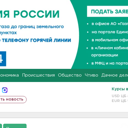
кономика
Происшествия
Общество
Чтиво
Дачное дел
Курсы 
USD ЦБ
ть новость
EUR ЦБ