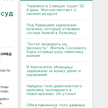
Террикон в Сланцах тушат 52-
й день. Жители мечтают о
 суд
свежем воздухе
Под Киришами задержали
мужчину, который отправил
соседа палкой в больницу
"Хотел проверить на
прочность". Житель Соснового
Бора оторвал руку памятнику
Д ОМВД
воинам
е
В Кингисеппе уборщицу
ласти,
задержали за кражу денег и
украшений
Найдено тело девятилетнего
огощь-
мальчика, пропавшего в
ход»;
Новогорелово. Он утонул
дово»
м;
Обезглавленное тело дайвера,