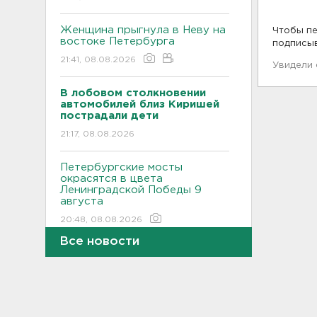
Женщина прыгнула в Неву на
Чтобы пе
востоке Петербурга
подписы
21:41, 08.08.2026
Увидели
В лобовом столкновении
автомобилей близ Киришей
пострадали дети
21:17, 08.08.2026
Петербургские мосты
окрасятся в цвета
Ленинградской Победы 9
августа
20:48, 08.08.2026
Все новости
Молоку не место на дверце, а
бананам – внизу. Как
правильно заполнять
холодильник, объяснили
санврачи
20:16, 08.08.2026