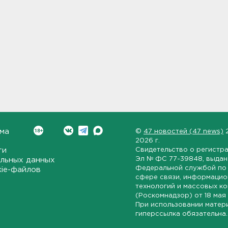
ма
©
47 новостей (47 news)
2026 г.
ти
Свидетельство о регистр
Эл № ФС 77-39848
, выда
льных данных
Федеральной службой по 
kie-файлов
сфере связи, информаци
технологий и массовых к
(Роскомнадзор) от
18 мая
При использовании матер
гиперссылка обязательна.