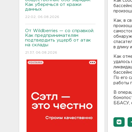
Как соо
Как уберечься от кражи
бассейн
данных
произоше
22:02, 06.08.2026
Как, в 
произоше
От Wildberries — со справкой.
самостоя
Как предпринимателям
обнаружи
подтвердить ущерб от атак
спасате
на склады
в длину 
21:37, 06.08.2026
Как отм
удалось 
РЕКЛАМА
ликвида
бассейн
По его с
работы 
В опера
бонопос
ББАСУ, 