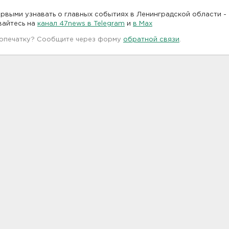
рвыми узнавать о главных событиях в Ленинградской области -
вайтесь на
канал 47news в Telegram
и
в Maх
 опечатку? Сообщите через форму
обратной связи
.