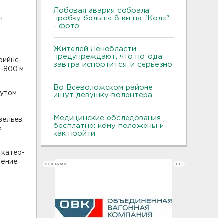
Лобовая авария собрала
пробку больше 8 км на "Коле"
н.
- фото
Жителей Ленобласти
предупреждают, что погода
рийно-
завтра испортится, и серьезно
0-800 м
Во Всеволожском районе
зутом
ищут девушку-волонтера
Медицинские обследования
вельев.
бесплатно: кому положены и
е
как пройти
 катер-
ление
РЕКЛАМА