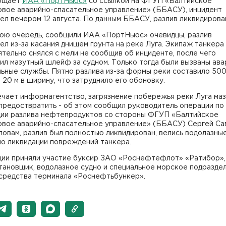
бщает
ИАА «ПортНьюс»
со ссылкой на ФГУП «Балтийское
овое аварийно-спасательное управление» (ББАСУ), инцидент
л вечером 12 августа. По данным ББАСУ, разлив ликвидирова
свою очередь, сообщили ИАА «ПортНьюс» очевидцы, разлив
л из-за касания днищем грунта на реке Луга. Экипаж танкера
тельно снялся с мели не сообщив об инциденте, после чего
л мазутный шлейф за судном. Только тогда были вызваны ава
льные службы. Пятно разлива из-за формы реки составило 50
и 20 м в ширину, что затруднило его обоновку.
ечает информагентство, загрязнение побережья реки Луга ма
предоствратить - об этом сообщил руководитель операции по
ции разлива нефтепродуктов со стороны ФГУП «Балтийское
овое аварийно-спасательное управление» (ББАСУ) Сергей Са
ловам, разлив был полностью ликвидирован, велись водолазны
по ликвидации повреждений танкера.
ции приняли участие буксир ЗАО «Роснефтефлот» «Ратибор»,
тановщик, водолазное судно и специальное морское подразде
средства терминала «Роснефтьбункер».