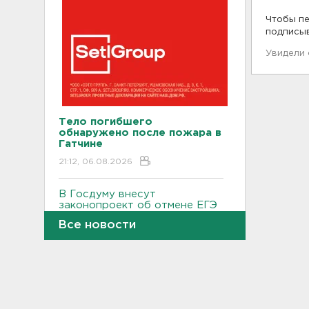
Чтобы пе
подписы
Увидели
Тело погибшего
обнаружено после пожара в
Гатчине
21:12, 06.08.2026
В Госдуму внесут
законопроект об отмене ЕГЭ
в России
Все новости
21:02, 06.08.2026
Волонтеры "ЛизаАлерт"
нашли 320 человек за месяц в
Ленобласти и Петербурге
20:40, 06.08.2026