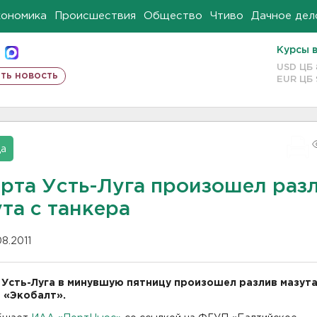
кономика
Происшествия
Общество
Чтиво
Дачное дел
Курсы 
USD ЦБ
ть новость
EUR ЦБ
да
орта Усть-Луга произошел раз
та с танкера
08.2011
 Усть-Луга в минувшую пятницу произошел разлив мазута
 «Экобалт».