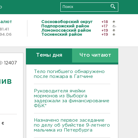
о
валют
Сосновоборский округ
+18
Подпорожский район
+17
81.41
Ломоносовский район
+19
94.06
Тосненский район
+19
Темы дня
Что читают
12407
Тело погибшего обнаружено
после пожара в Гатчине
лив
Руководителя ячейки
мормонов из Выборга
задержали за финансирование
ФБК*
Назначено первое заседание
 с
по делу об убийстве 9-летнего
мальчика из Петербурга