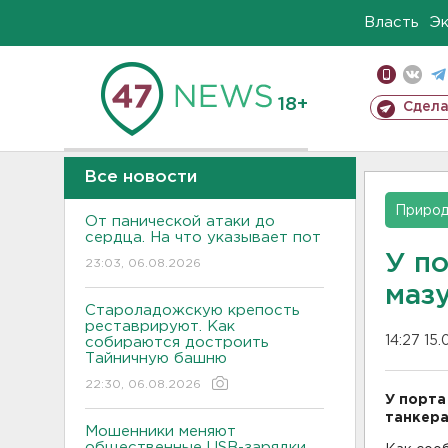
Власть
Э
18+
Сдела
Все новости
Приро
От панической атаки до
сердца. На что указывает пот
У п
23:03, 06.08.2026
мазу
Староладожскую крепость
реставрируют. Как
14:27 15.
собираются достроить
Тайничную башню
22:30, 06.08.2026
У порта
танкера
Мошенники меняют
общественные USB-зарядки.