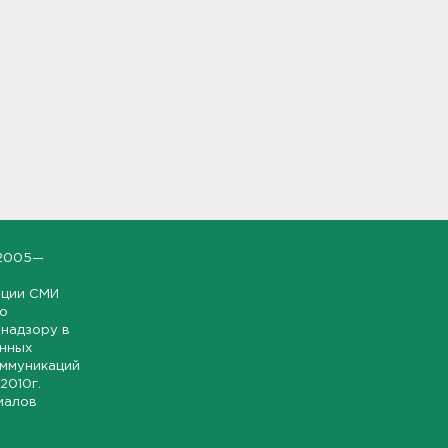
2005—
ации СМИ
но
надзору в
онных
оммуникаций
 2010г.
иалов