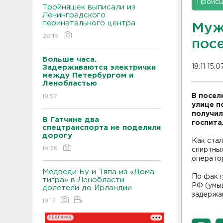
Проис
Тройняшек выписали из
Ленинградского
перинатального центра
Муж
20:16
пос
Больше часа.
18:11 15.0
Задерживаются электрички
между Петербургом и
Ленобластью
В посел
19:57
улице п
получил
В Гатчине два
госпита
спецтранспорта не поделили
дорогу
Как ста
19:36
спиртных
операто
Медведи Бу и Тяпа из «Дома
По факту
тигра» в Ленобласти
РФ (умы
долетели до Ирландии
задержан
19:17
РЕКЛАМА