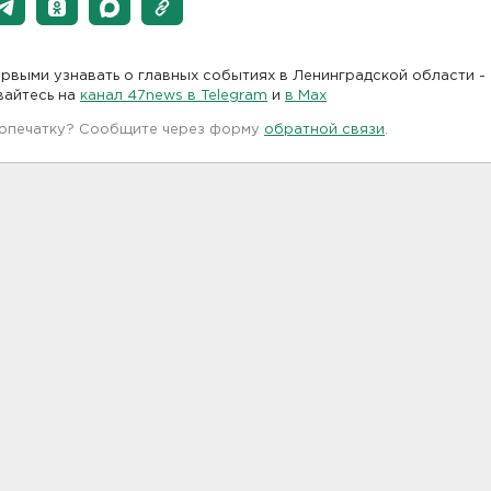
рвыми узнавать о главных событиях в Ленинградской области -
вайтесь на
канал 47news в Telegram
и
в Maх
 опечатку? Сообщите через форму
обратной связи
.