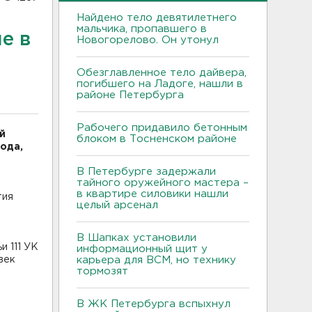
Найдено тело девятилетнего
мальчика, пропавшего в
е в
Новогорелово. Он утонул
Обезглавленное тело дайвера,
погибшего на Ладоге, нашли в
районе Петербурга
Рабочего придавило бетонным
й
блоком в Тосненском районе
ода,
В Петербурге задержали
тайного оружейного мастера –
в квартире силовики нашли
тия
целый арсенал
В Шапках установили
и 111 УК
информационный щит у
век
карьера для ВСМ, но технику
тормозят
В ЖК Петербурга вспыхнул