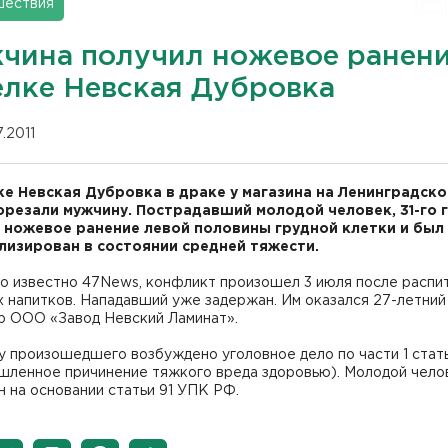
шествия
чина получил ножевое ранени
елке Невская Дубровка
7.2011
ке Невская Дубровка в драке у магазина на Ленинградско
орезали мужчину. Пострадавший молодой человек, 31-го г
 ножевое ранение левой половины грудной клетки и был
лизирован в состоянии средней тяжести.
ло известно 47News, конфликт произошел 3 июля после распи
 напитков. Нападавший уже задержан. Им оказался 27-летний
р ООО «Завод Невский Ламинат».
 произошедшего возбуждено уголовное дело по части 1 стать
шленное причинение тяжкого вреда здоровью). Молодой чело
 на основании статьи 91 УПК РФ.