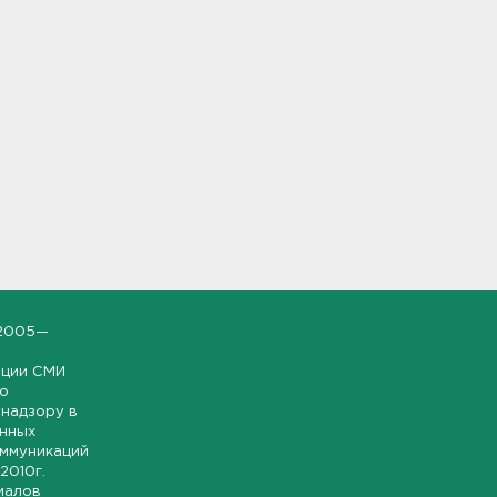
2005—
ации СМИ
но
надзору в
онных
оммуникаций
 2010г.
иалов