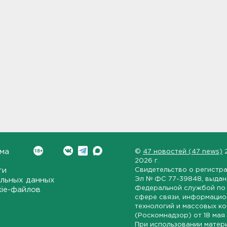
ма
©
47 новостей (47 news)
2026 г.
ти
Свидетельство о регистр
Эл № ФС 77-39848
, выда
льных данных
Федеральной службой по 
kie-файлов
сфере связи, информаци
технологий и массовых к
(Роскомнадзор) от
18 мая
При использовании матер