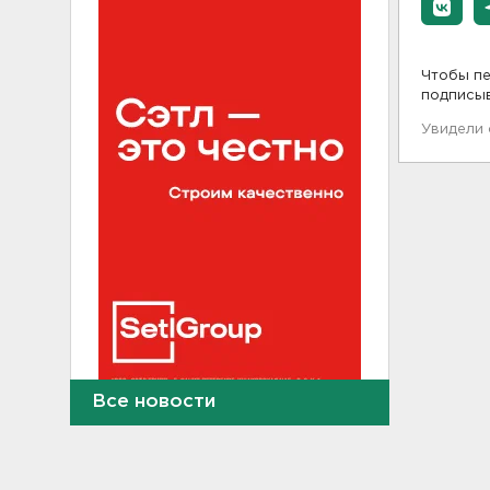
Чтобы пе
подписы
Увидели
Все новости
Больше десятка человек
утонули в Ленобласти за
июль