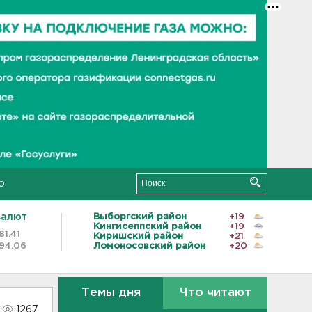
о
валют
Выборгский район
+19
Кингисеппский район
+19
81.41
Киришский район
+21
94.06
Ломоносовский район
+20
Темы дня
Что читают
1267