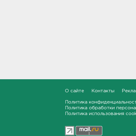
18:58
Задерживаются "Сапсаны" из
Москвы в Петербург
18:37
Мобильный медпункт приедет
проверять здоровье жителей
Соснового Бора
18:18
Врач дала рекомендации для
родителей с детьми - как
пережить жару
О сайте
Контакты
Рекла
17:59
Политика конфиденциальнос
Политика обработки персона
В Подмосковье с помощью ИИ
впервые выписали штраф за
Политика использования coo
борщевик
17:38