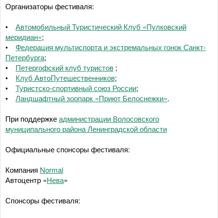
Организаторы фестиваля:
•
Автомобильный Туристический Клуб «Пулковский
меридиан»
;
•
Федерация мультиспорта и экстремальных гонок Санкт-
Петербурга
;
•
Петергофский клуб туристов
;
•
Клуб АвтоПутешественников
;
•
Туристско-спортивный союз России
;
•
Ландшафтный зоопарк «Приют Белоснежки»
.
При поддержке
администрации Волосовского
муниципального района Ленинградской области
Официальные спонсоры фестиваля:
Компания
Normal
Автоцентр «
Нева
»
Спонсоры фестиваля: