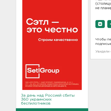
(столиц
не плани
Чтобы пе
подписы
Увидели
За день над Россией сбиты
360 украинских
беспилотников
22:11, 08.08.2026