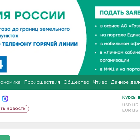
кономика
Происшествия
Общество
Чтиво
Дачное дел
Курсы 
USD ЦБ
ть новость
EUR ЦБ