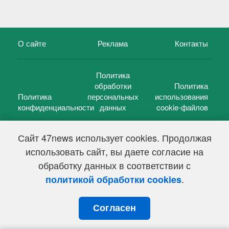
О сайте
Реклама
Контакты
Политика
обработки
Политика
Политика
персональных
использования
конфиденциальности
данных
cookie-файлов
Сайт 47news использует cookies. Продолжая
использовать сайт, вы даете согласие на
©
47 новостей (47 news)
2005 — 2026 г.
обработку данных в соответствии с
Свидетельство о регистрации СМИ Эл № ФС 77-39848, выдано
Федеральной службой по надзору в сфере связи,
.
политикой обработки cookies
информационных технологий и массовых коммуникаций
(Роскомнадзор) от 18 мая 2010г.
Согласен