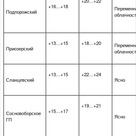
+20…+22
+16…+18
Переменн
Подпорожский
облачнос
+13…+15
+18…+20
Переменн
Приозерский
облачнос
+13…+15
+22…+24
Сланцевский
Ясно
+19…+21
+15…+17
Сосновоборское
Ясно
ГП