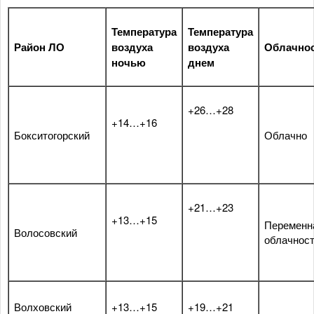
Температура
Температура
Район ЛО
воздуха
воздуха
Облачно
ночью
днем
+26…+28
+14…+16
Бокситогорский
Облачно
+21…+23
+13…+15
Переменн
Волосовский
облачнос
Волховский
+13…+15
+19…+21