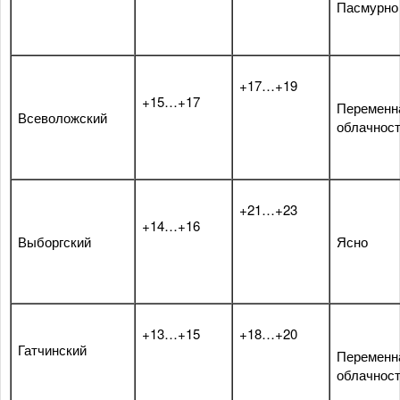
Пасмурно
+17…+19
+15…+17
Переменн
Всеволожский
облачнос
+21…+23
+14…+16
Выборгский
Ясно
+13…+15
+18…+20
Гатчинский
Переменн
облачнос