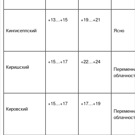
+13…+15
+19…+21
Кингисеппский
Ясно
+15…+17
+22…+24
Киришский
Переменн
облачнос
+15…+17
+17…+19
Кировский
Переменн
облачнос