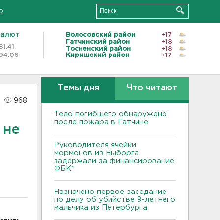
о
валют
Волосовский район
+17
Гатчинский район
+18
81.41
Тосненский район
+18
94.06
Киришский район
+17
Темы дня
Что читают
968
Тело погибшего обнаружено
после пожара в Гатчине
 не
Руководителя ячейки
мормонов из Выборга
задержали за финансирование
ФБК*
Назначено первое заседание
по делу об убийстве 9-летнего
мальчика из Петербурга