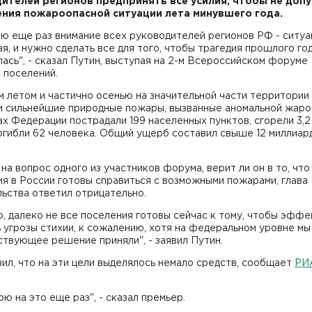
ителей регионов предпринять все усилия, чтобы не доп
ния пожароопасной ситуации лета минувшего года.
ю еще раз внимание всех руководителей регионов РФ - ситуа
я, и нужно сделать все для того, чтобы трагедия прошлого го
ась", - сказал Путин, выступая на 2-м Всероссийском форуме
 поселений.
 летом и частично осенью на значительной части территории
и сильнейшие природные пожары, вызванные аномальной жарой
х Федерации пострадали 199 населенных пунктов, сгорели 3,2
огибли 62 человека. Общий ущерб составил свыше 12 миллиар
на вопрос одного из участников форума, верит ли он в то, что
я в России готовы справиться с возможными пожарами, глава
ьства ответил отрицательно.
, далеко не все поселения готовы сейчас к тому, чтобы эфф
 угрозы стихии, к сожалению, хотя на федеральном уровне мы
твующее решение приняли", - заявил Путин.
ил, что на эти цели выделялось немало средств, сообщает
РИ
.
ю на это еще раз", - сказал премьер.