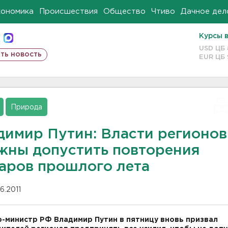
кономика
Происшествия
Общество
Чтиво
Дачное дел
Курсы 
USD ЦБ
ть новость
EUR ЦБ
Природа
димир Путин: Власти регионов
жны допустить повторения
аров прошлого лета
06.2011
-министр РФ Владимир Путин в пятницу вновь призвал