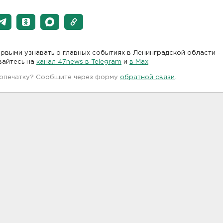
рвыми узнавать о главных событиях в Ленинградской области -
вайтесь на
канал 47news в Telegram
и
в Maх
 опечатку? Сообщите через форму
обратной связи
.