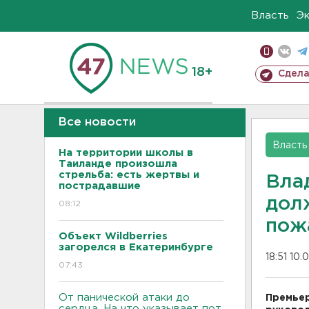
Власть
Э
18+
Сдела
Все новости
Власть
На территории школы в
Таиланде произошла
стрельба: есть жертвы и
Вла
пострадавшие
дол
08:12
пож
Объект Wildberries
загорелся в Екатеринбурге
18:51 10.
07:43
От панической атаки до
Премьер
сердца. На что указывает пот