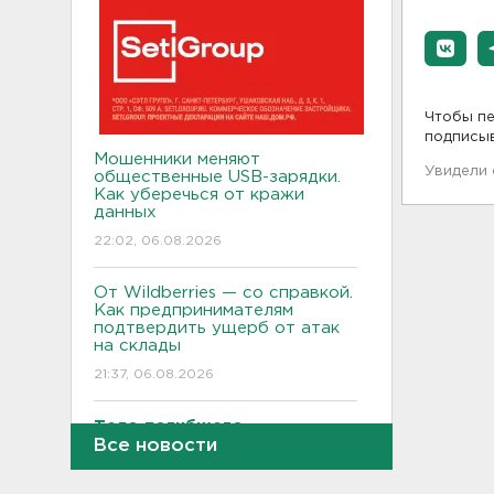
Чтобы пе
подписы
Мошенники меняют
Увидели
общественные USB-зарядки.
Как уберечься от кражи
данных
22:02, 06.08.2026
От Wildberries — со справкой.
Как предпринимателям
подтвердить ущерб от атак
на склады
21:37, 06.08.2026
Тело погибшего
обнаружено после пожара в
Все новости
Гатчине
21:12, 06.08.2026