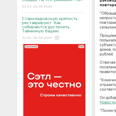
руковод
повторе
23:03, 06.08.2026
"Обраща
непроста
Староладожскую крепость
реставрируют. Как
повторил
собираются достроить
сельских
Тайничную башню
Прошлым
22:30, 06.08.2026
полыхал
субъекта
РЕКЛАМА
домов, п
рублей.
Отвечая 
поселени
правител
"Конечно
отразить
соответс
Он добав
Новости
"Посмотр