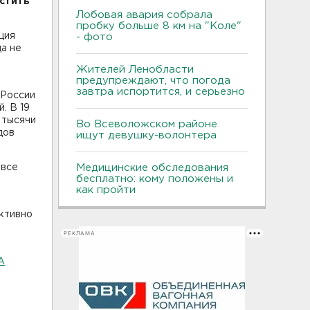
устить
Лобовая авария собрала
пробку больше 8 км на "Коле"
ция
- фото
да не
Жителей Ленобласти
предупреждают, что погода
завтра испортится, и серьезно
 России
. В 19
 тысячи
Во Всеволожском районе
дов
ищут девушку-волонтера
 все
Медицинские обследования
бесплатно: кому положены и
как пройти
ективно
РЕКЛАМА
А