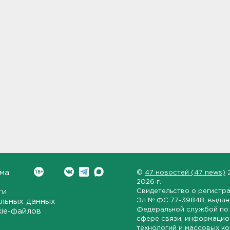
ма
©
47 новостей (47 news)
2026 г.
ти
Свидетельство о регистр
Эл № ФС 77-39848
, выда
льных данных
Федеральной службой по 
kie-файлов
сфере связи, информаци
технологий и массовых к