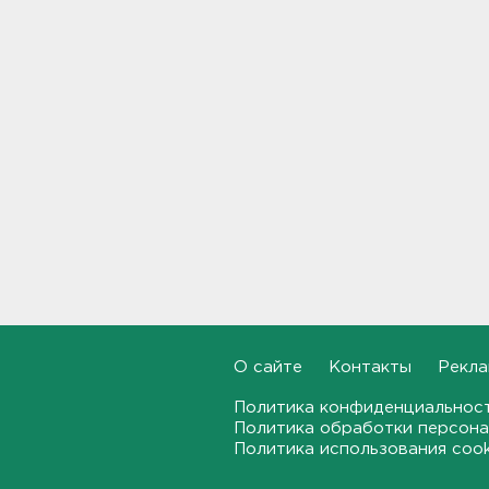
В Госдуму внесут
законопроект об отмене ЕГЭ
в России
21:02, 06.08.2026
Волонтеры "ЛизаАлерт"
нашли 320 человек за месяц в
Ленобласти и Петербурге
20:40, 06.08.2026
Стало известно, во сколько
обойдется собрать ребенка в
школу на ресейле
20:18, 06.08.2026
О сайте
Контакты
Рекла
В Ленобласти обнаружили
Политика конфиденциальнос
могильник эпохи неолита
Политика обработки персона
19:55, 06.08.2026
Политика использования coo
"Духота, комары, слепни". В