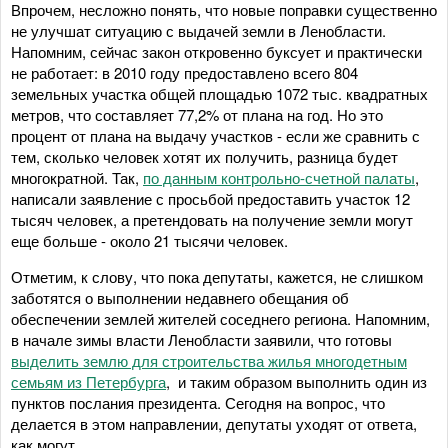
Впрочем, несложно понять, что новые поправки существенно
не улучшат ситуацию с выдачей земли в Ленобласти.
Напомним, сейчас закон откровенно буксует и практически
не работает: в 2010 году предоставлено всего 804
земельных участка общей площадью 1072 тыс. квадратных
метров, что составляет 77,2% от плана на год. Но это
процент от плана на выдачу участков - если же сравнить с
тем, сколько человек хотят их получить, разница будет
многократной. Так,
по данным контрольно-счетной палаты
,
написали заявление с просьбой предоставить участок 12
тысяч человек, а претендовать на получение земли могут
еще больше - около 21 тысячи человек.
Отметим, к слову, что пока депутаты, кажется, не слишком
заботятся о выполнении недавнего обещания об
обеспечении землей жителей соседнего региона. Напомним,
в начале зимы власти Ленобласти заявили, что готовы
выделить землю для строительства жилья многодетным
семьям из Петербурга
, и таким образом выполнить один из
пунктов послания президента. Сегодня на вопрос, что
делается в этом направлении, депутаты уходят от ответа,
как могут.