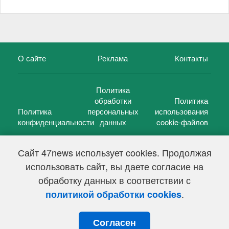
О сайте
Реклама
Контакты
Политика
обработки
Политика
Политика
персональных
использования
конфиденциальности
данных
cookie-файлов
Сайт 47news использует cookies. Продолжая
использовать сайт, вы даете согласие на
©
47 новостей (47 news)
2005 — 2026 г.
обработку данных в соответствии с
Свидетельство о регистрации СМИ Эл № ФС 77-39848, выдано
Федеральной службой по надзору в сфере связи,
.
политикой обработки cookies
информационных технологий и массовых коммуникаций
(Роскомнадзор) от 18 мая 2010г.
Согласен