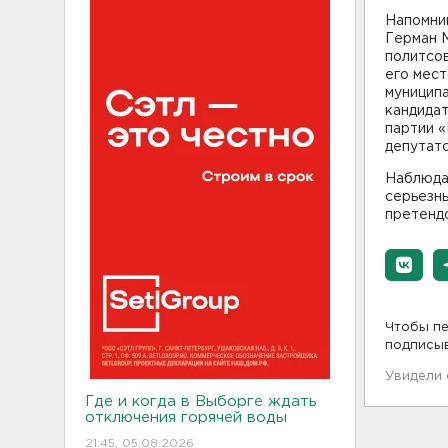
Напомним
Герман 
политсов
его мест
муниципа
кандидат
партии «
депутатс
Наблюда
серьезны
претендо
Чтобы пе
подписы
Увидели
Где и когда в Выборге ждать
отключения горячей воды
21:45, 05.08.2026