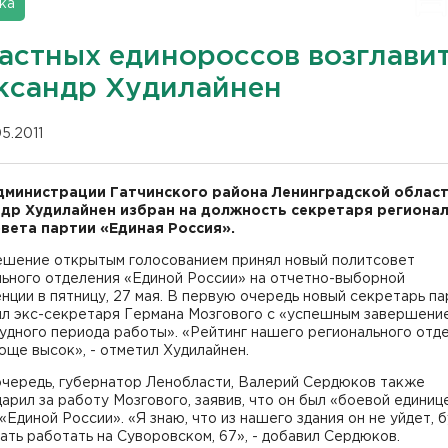
ка
астных единороссов возглави
ксандр Худилайнен
05.2011
дминистрации Гатчинского района Ленинградской облас
др Худилайнен избран на должность секретаря региона
вета партии «Единая Россия».
ешение открытым голосованием принял новый политсовет
льного отделения «Единой России» на отчетно-выборной
ции в пятницу, 27 мая. В первую очередь новый секретарь па
ил экс-секретаря Германа Мозгового с «успешным завершени
удного периода работы». «Рейтинг нашего регионального отд
ще высок», - отметил Худилайнен.
очередь, губернатор Ленобласти, Валерий Сердюков также
арил за работу Мозгового, заявив, что он был «боевой единиц
«Единой России». «Я знаю, что из нашего здания он не уйдет, 
ть работать на Суворовском, 67», - добавил Сердюков.