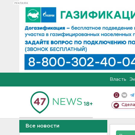
РЕКЛАМА
Власть
Э
18+
Сдела
Все новости