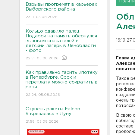
Полити
Взрывы прогремят в карьерах
Выборгского района
Обл
23:11, 05.08.2026
Але
Кольцо сдавило палец.
Подарок на память обернулся
16:19 27.
вызовом спасателей в
детский лагерь в Ленобласти
- фото
Глава а
22:51, 05.08.2026
Алексан
политсо
Как правильно гасить ипотеку
в Петербурге. Срок и
Такое р
переплату можно сократить в
региона
разы
конферен
22:24, 05.08.2026
поздрав
очень тр
потрясаю
Ступень ракеты Falcon
9 врезалась в Луну
В свою 
поблагод
21:58, 05.08.2026
составе 
продолжа
РЕКЛАМА