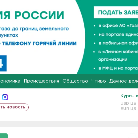
кономика
Происшествия
Общество
Чтиво
Дачное дел
Курсы 
USD ЦБ
ть новость
EUR ЦБ