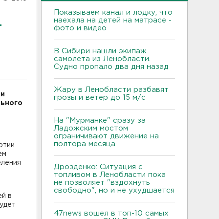
Показываем канал и лодку, что
наехала на детей на матрасе -
т
фото и видео
В Сибири нашли экипаж
самолета из Ленобласти.
Судно пропало два дня назад
Жару в Ленобласти разбавят
ти
грозы и ветер до 15 м/с
льного
На "Мурманке" сразу за
Ладожским мостом
ограничивают движение на
полтора месяца
ртии
ем
еления
Дрозденко: Ситуация с
топливом в Ленобласти пока
не позволяет "вздохнуть
свободно", но и не ухудшается
ей в
будет
47news вошел в топ-10 самых