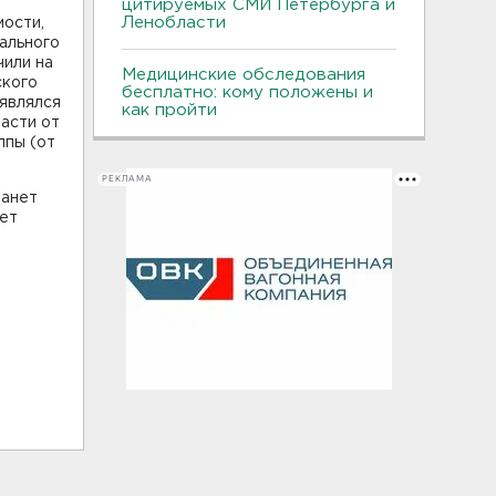
цитируемых СМИ Петербурга и
Ленобласти
мости,
ального
чили на
Медицинские обследования
ского
бесплатно: кому положены и
 являлся
как пройти
асти от
ппы (от
РЕКЛАМА
танет
жет