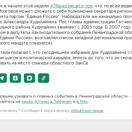
, в начале этой недели
47News писал о том
, что, по всей види
Мозговой может сложить с себя полномочия секретаря регион
ета партии "Единая Россия". Наблюдатели же изначально про
о Александра Худилайнена. Пост главы администрации Гатчин
льного района Худилайнен занимает с 2005 года. В 2007 году
ом в депутаты Законодательного собрания Ленинградской обл
Единая Россия», возглавлял список западной региональной гру
кого мандата отказался).
тели полагают, что сегодняшнее избрание для Худилайнена с
м шагом в политической карьере, вплоть до того, что он смо
вать на место спикера областного ЗакСа.
рвыми узнавать о главных событиях в Ленинградской области -
вайтесь на
канал 47news в Telegram
и
в Maх
 опечатку? Сообщите через форму
обратной связи
.