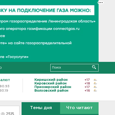
о
валют
Киришский район
+17
Кировский район
+18
80.93
Приозерский район
+17
93.19
Волховский район
+16
Темы дня
Что читают
2515