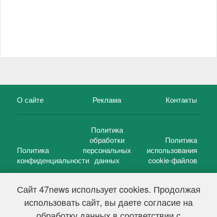
О сайте
Реклама
Контакты
Политика
обработки
Политика
Политика
персональных
использования
конфиденциальности
данных
cookie-файлов
Сайт 47news использует cookies. Продолжая
использовать сайт, вы даете согласие на
©
47 новостей (47 news)
2005 — 2026 г.
обработку данных в соответствии с
Свидетельство о регистрации СМИ Эл № ФС 77-39848, выдано