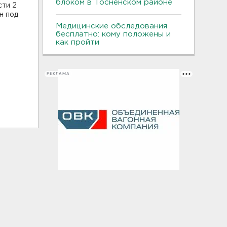
блоком в Тосненском районе
сти 2
н под
Медицинские обследования
бесплатно: кому положены и
как пройти
РЕКЛАМА