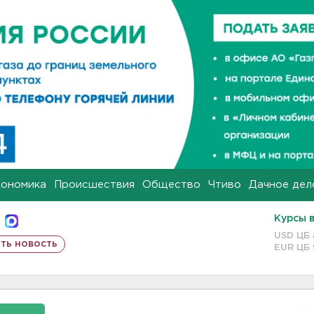
кономика
Происшествия
Общество
Чтиво
Дачное дел
Курсы 
USD ЦБ
ть новость
EUR ЦБ