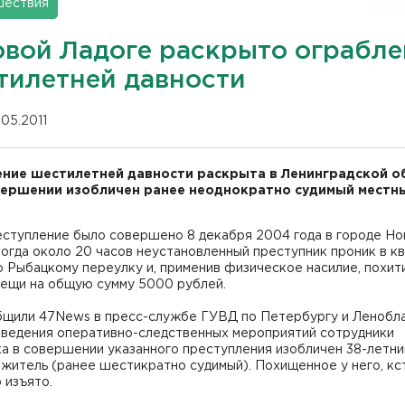
шествия
овой Ладоге раскрыто ограбле
тилетней давности
.05.2011
ние шестилетней давности раскрыта в Ленинградской о
вершении изобличен ранее неоднократно судимый местн
еступление было совершено 8 декабря 2004 года в городе Но
тогда около 20 часов неустановленный преступник проник в к
о Рыбацкому переулку и, применив физическое насилие, похит
вещи на общую сумму 5000 рублей.
бщили 47News в пресс-службе ГУВД по Петербургу и Ленобла
оведения оперативно-следственных мероприятий сотрудники
а в совершении указанного преступления изобличен 38-летни
житель (ранее шестикратно судимый). Похищенное у него, кс
 изъято.