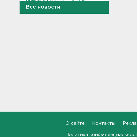
бригаду скорой помощи.
Агрессор задержан
Все новости
11:04
Рыбаков эвакуировали с
Ладожского озера у Назии
10:37
В Кингисеппе уборщицу
задержали за кражу денег и
украшений
10:17
Инспекторы проверят
водителей на трезвость в
Петербурге и Ленобласти
09:54
Почти 400 за ночь, почти 90 -
О сайте
Контакты
Рекла
за утро - беспилотники
атакуют регионы России
Политика конфиденциальнос
09:23