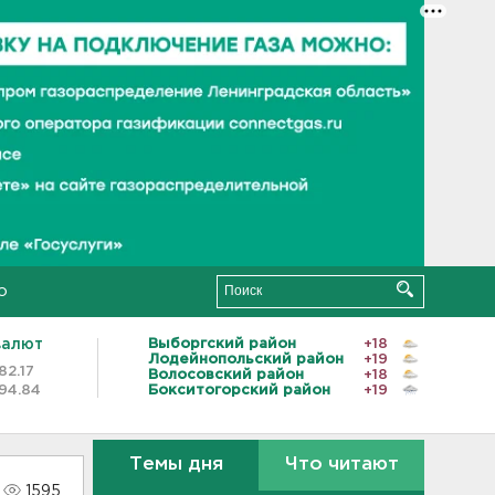
о
валют
Выборгский район
+18
Лодейнопольский район
+19
82.17
Волосовский район
+18
94.84
Бокситогорский район
+19
Темы дня
Что читают
1595