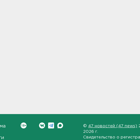
ма
©
47 новостей (47 news)
2026 г.
ти
Свидетельство о регистр