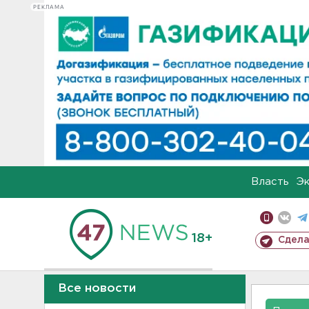
РЕКЛАМА
Власть
Э
18+
Сдела
Все новости