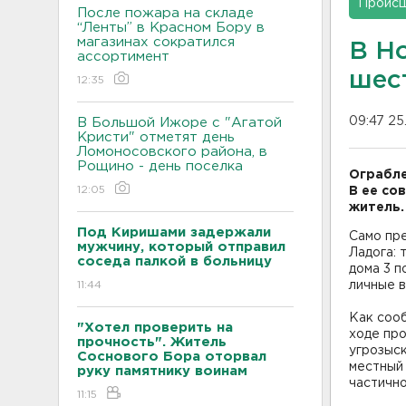
Проис
После пожара на складе
“Ленты” в Красном Бору в
магазинах сократился
В Н
ассортимент
шес
12:35
09:47 25
В Большой Ижоре с "Агатой
Кристи" отметят день
Ломоносовского района, в
Рощино - день поселка
Ограбле
12:05
В ее со
житель.
Под Киришами задержали
Само пр
мужчину, который отправил
Ладога: 
соседа палкой в больницу
дома 3 п
11:44
личные 
Как соо
"Хотел проверить на
ходе пр
прочность". Житель
угрозыск
Соснового Бора оторвал
местный 
руку памятнику воинам
частично
11:15