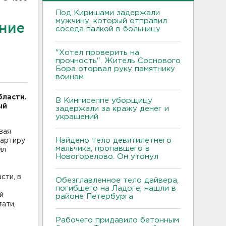
Под Киришами задержали
мужчину, который отправил
ние
соседа палкой в больницу
"Хотел проверить на
прочность". Житель Соснового
Бора оторвал руку памятнику
воинам
бласти.
В Кингисеппе уборщицу
ый
задержали за кражу денег и
украшений
вая
Найдено тело девятилетнего
вартиру
мальчика, пропавшего в
ил
Новогорелово. Он утонул
сти, в
Обезглавленное тело дайвера,
погибшего на Ладоге, нашли в
й
районе Петербурга
тати,
Рабочего придавило бетонным