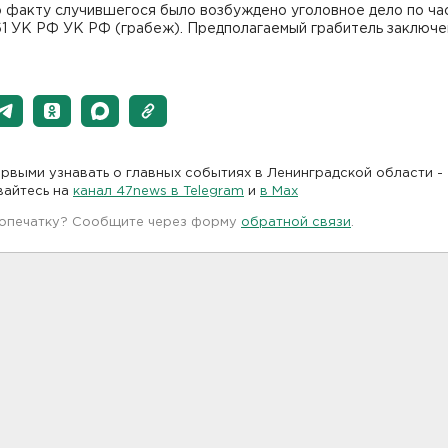
о факту случившегося было возбуждено уголовное дело по ча
61 УК РФ УК РФ (грабеж). Предполагаемый грабитель заключе
рвыми узнавать о главных событиях в Ленинградской области -
вайтесь на
канал 47news в Telegram
и
в Maх
 опечатку? Сообщите через форму
обратной связи
.