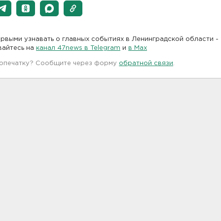
рвыми узнавать о главных событиях в Ленинградской области -
вайтесь на
канал 47news в Telegram
и
в Maх
 опечатку? Сообщите через форму
обратной связи
.