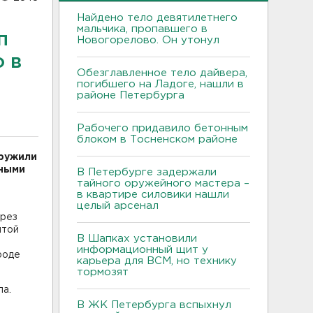
Найдено тело девятилетнего
мальчика, пропавшего в
п
Новогорелово. Он утонул
 в
Обезглавленное тело дайвера,
погибшего на Ладоге, нашли в
районе Петербурга
Рабочего придавило бетонным
блоком в Тосненском районе
аружили
вными
В Петербурге задержали
тайного оружейного мастера –
в квартире силовики нашли
целый арсенал
ерез
нтой
В Шапках установили
информационный щит у
роде
карьера для ВСМ, но технику
тормозят
ла.
В ЖК Петербурга вспыхнул