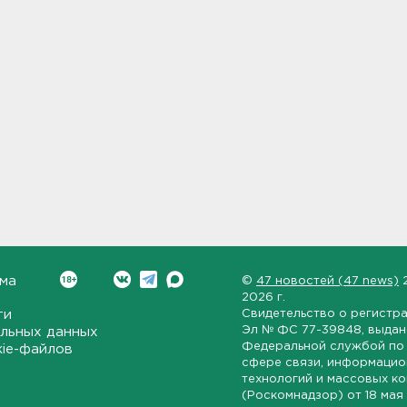
ма
©
47 новостей (47 news)
2026 г.
ти
Свидетельство о регистр
Эл № ФС 77-39848
, выда
льных данных
Федеральной службой по 
kie-файлов
сфере связи, информаци
технологий и массовых к
(Роскомнадзор) от
18 мая