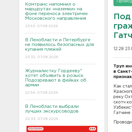
Проис
Комтранс напомнил о
маршрутах «наземки» на
фоне переноса электричек
Под
Московского направления
гра
23:53, 07.08.2026
Гат
В Ленобласти и Петербурге
не появилось безопасных для
12:28 23.
купания пляжей
23:32, 07.08.2026
Труп ин
Журналистку Гордееву*
в Санкт
хотят объявить в розыск.
признак
Подозревают в фейках об
армии
Как стал
Красног
22:54, 07.08.2026
реку Охт
скотч к
В Ленобласти выбрали
Узбекист
лучших экскурсоводов
Гатчине
22:33, 07.08.2026
Проводит
РЕКЛАМА