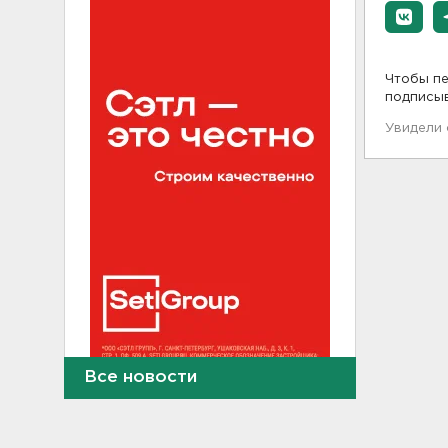
Чтобы пе
подписы
Увидели
Все новости
В Сланцах почти два месяца
тлеет террикон
21:55, 07.08.2026