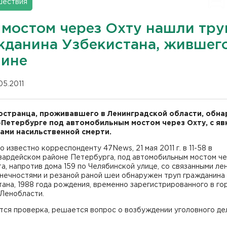
шествия
 мостом через Охту нашли тру
жданина Узбекистана, жившего
чине
05.2011
остранца, проживавшего в Ленинградской области, обн
-Петербурге под автомобильным мостом через Охту, с я
ами насильственной смерти.
о известно корреспонденту 47News, 21 мая 2011 г. в 11-58 в
вардейском районе Петербурга, под автомобильным мостом ч
а, напротив дома 159 по Челябинской улице, со связанными ле
онечностями и резаной раной шеи обнаружен труп гражданина
ана, 1988 года рождения, временно зарегистрированного в го
 Ленобласти.
ся проверка, решается вопрос о возбуждении уголовного де