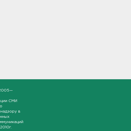
2005—
ации СМИ
но
надзору в
онных
оммуникаций
 2010г.