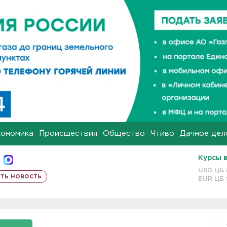
кономика
Происшествия
Общество
Чтиво
Дачное дел
Курсы 
USD ЦБ
ть новость
EUR ЦБ