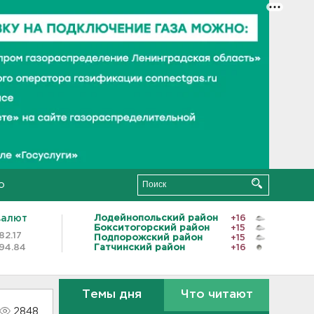
о
валют
Лодейнопольский район
+16
Бокситогорский район
+15
82.17
Подпорожский район
+15
94.84
Гатчинский район
+16
Темы дня
Что читают
2848