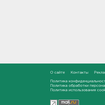
Дом культуры в Вознесенье
реконструируют
21:34, 07.08.2026
Новые лекарства могут
включить в список жизненно
необходимых в России
20:56, 07.08.2026
Жители Ленобласти могут
воспользоваться 110
цифровыми сервисами в МАХ
20:35, 07.08.2026
О сайте
Контакты
Рекла
Тройняшек выписали из
Политика конфиденциальнос
Ленинградского
Политика обработки персона
перинатального центра
Политика использования coo
20:16, 07.08.2026
Больше часа.