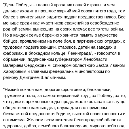
"День Победы – главный праздник нашей страны, и чем
дальше уходит в прошлое жаркий май сорок пятого года, тем
более значительным видится подвиг предшественников. Всё
меньше среди нас участников сражений за освобождение
родной земли, вынесших на своих плечах все тяготы войны.
Но в каждой семье бережно хранится память о мужестве
бойцов, проявленном на поле боя, в партизанских отрядах, о
трудовом подвиге женщин, стариков, детей на заводах и
фабриках, в блокадном кольце Ленинграда", - говорится в
обращении, подписанном губернатором Ленобласти
Валерием Сердюковым, спикером областного ЗакСа Иваном
Хабаровым и главным федеральным инспектором по
региону Дмитрием Шалыгиным.
"Низкий поклон вам, дорогие фронтовики, блокадники,
труженики тыла, за самоотверженный труд, за Победу, за то,
что даже в преклонные годы продолжаете оставаться в гуще
общественно важных дел, служа для нас примером
беззаветной преданности Родине, высокой нравственности и
оптимизма. Желаем всем жителям Ленинградской области
здоровья, добра, семейного благополучия, мирного неба над