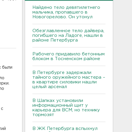
Найдено тело девятилетнего
мальчика, пропавшего в
Новогорелово. Он утонул
Обезглавленное тело дайвера,
погибшего на Ладоге, нашли в
районе Петербурга
Рабочего придавило бетонным
блоком в Тосненском районе
х были
В Петербурге задержали
я
тайного оружейного мастера –
ло
в квартире силовики нашли
ерки.
целый арсенал
по
В Шапках установили
информационный щит у
 с
карьера для ВСМ, но технику
тормозят
В ЖК Петербурга вспыхнул
тий