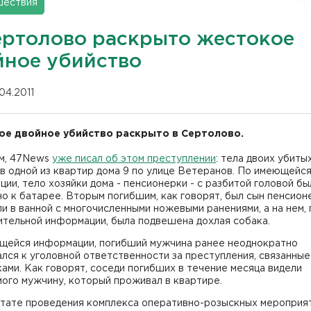
шествия
ертолово раскрыто жестокое
йное убийство
04.2011
е двойное убийство раскрыто в Сертолово.
м, 47News
уже писал об этом преступлении
: тела двоих убиты
в одной из квартир дома 9 по улице Ветеранов. По имеющейс
ии, тело хозяйки дома - пенсионерки - с разбитой головой бы
о к батарее. Вторым погибшим, как говорят, был сын пенсион
и в ванной с многочисленными ножевыми ранениями, а на нем, 
ительной информации, была подвешена дохлая собака.
щейся информации, погибший мужчина ранее неоднократно
лся к уголовной ответственности за преступления, связанные
ами. Как говорят, соседи погибших в течение месяца видели
ого мужчину, который проживал в квартире.
ьтате проведения комплекса оперативно-розыскных мероприя