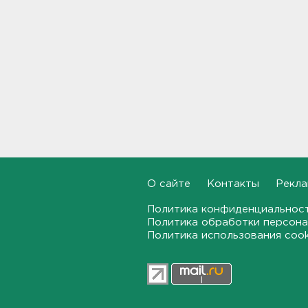
Задерживаются электрички
между Петербургом и
Ленобластью
19:57, 07.08.2026
В Гатчине два
спецтранспорта не поделили
дорогу
19:36, 07.08.2026
Медведи Бу и Тяпа из «Дома
тигра» в Ленобласти
долетели до Ирландии
О сайте
Контакты
Рекла
19:17, 07.08.2026
Политика конфиденциальнос
Политика обработки персона
Больше десятка человек
Политика использования coo
утонули в Ленобласти за
июль
18:58, 07.08.2026
Задерживаются "Сапсаны" из