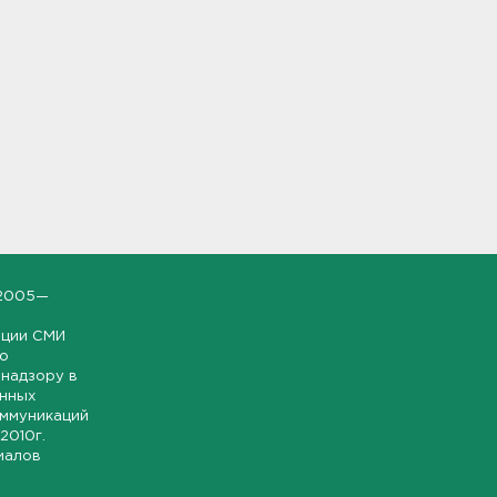
2005—
ации СМИ
но
надзору в
онных
оммуникаций
 2010г.
иалов