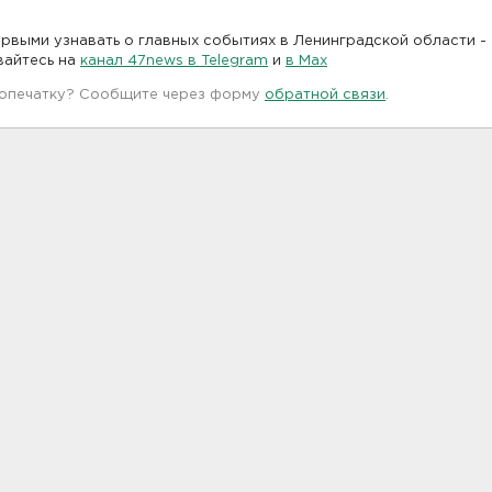
рвыми узнавать о главных событиях в Ленинградской области -
вайтесь на
канал 47news в Telegram
и
в Maх
 опечатку? Сообщите через форму
обратной связи
.