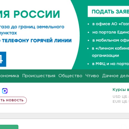
кономика
Происшествия
Общество
Чтиво
Дачное дел
Курсы 
USD ЦБ
ть новость
EUR ЦБ