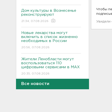
Чтобы пе
Дом культуры в Вознесенье
подписы
реконструируют
21:34, 07.08.2026
Увидели
Новые лекарства могут
включить в список жизненно
необходимых в России
20:56, 07.08.2026
Жители Ленобласти могут
воспользоваться 110
цифровыми сервисами в МАХ
20:35, 07.08.2026
Все новости
Тройняшек выписали из
Ленинградского
перинатального центра
20:16, 07.08.2026
Больше часа.