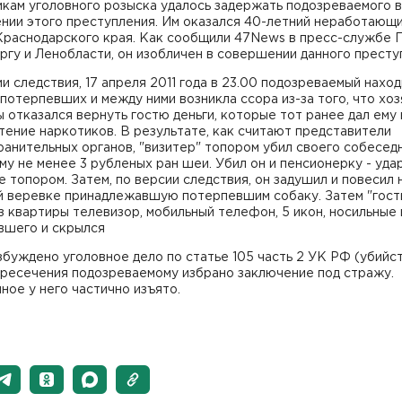
кам уголовного розыска удалось задержать подозреваемого в
нии этого преступления. Им оказался 40-летний неработающ
Краснодарского края. Как сообщили 47News в пресс-службе 
гу и Ленобласти, он изобличен в совершении данного престу
и следствия, 17 апреля 2011 года в 23.00 подозреваемый наход
 потерпевших и между ними возникла ссора из-за того, что хоз
 отказался вернуть гостю деньги, которые тот ранее дал ему 
ение наркотиков. В результате, как считают представители
анительных органов, "визитер" топором убил своего собеседн
му не менее 3 рубленых ран шеи. Убил он и пенсионерку - уда
е топором. Затем, по версии следствия, он задушил и повесил 
й веревке принадлежавшую потерпевшим собаку. Затем "гост
з квартиры телевизор, мобильный телефон, 5 икон, носильные
вшего и скрылся
буждено уголовное дело по статье 105 часть 2 УК РФ (убийст
ресечения подозреваемому избрано заключение под стражу.
ое у него частично изъято.