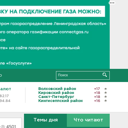
о
валют
Волховский район
+17
Кировский район
+18
82.17
Санкт-Петербург
+18
94.84
Кингисеппский район
+16
Темы дня
Что читают
4501