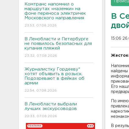
Проис
Комтранс напомнил о
маршрутах «наземки» на
фоне переноса электричек
В С
Московского направления
дво
23:53, 07.08.2026
15:06 26.
В Ленобласти и Петербурге
не появилось безопасных для
купания пляжей
Жестоко
23:32, 07.08.2026
Напомни
Журналистку Гордееву*
найдены 
хотят объявить в розыск.
информац
Подозревают в фейках об
прикован
армии
Его нашл
22:54, 07.08.2026
предвар
По имею
В Ленобласти выбрали
привлека
лучших экскурсоводов
наркотик
22:33, 07.08.2026
незнаком
В резул
РЕКЛАМА