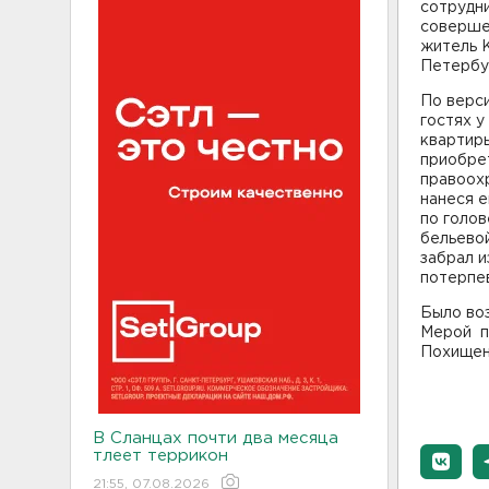
сотрудни
соверше
житель 
Петербур
По верси
гостях у
квартиры
приобрет
правоохр
нанеся е
по голов
бельево
забрал и
потерпе
Было воз
Мерой п
Похищенн
В Сланцах почти два месяца
тлеет террикон
21:55, 07.08.2026