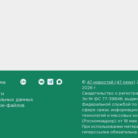
ма
©
47 новостей (47 news)
2026 г.
ти
Свидетельство о регистр
Эл № ФС 77-39848
, выда
льных данных
Федеральной службой по 
kie-файлов
сфере связи, информаци
технологий и массовых к
(Роскомнадзор) от
18 мая
При использовании матер
гиперссылка обязательна.