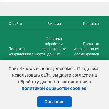
О сайте
Реклама
Контакты
Политика
обработки
Политика
Политика
персональных
использования
конфиденциальности
данных
cookie-файлов
Сайт 47news использует cookies. Продолжая
использовать сайт, вы даете согласие на
©
47 новостей (47 news)
2005 — 2026 г.
обработку данных в соответствии с
Свидетельство о регистрации СМИ Эл № ФС 77-39848, выдано
Федеральной службой по надзору в сфере связи,
.
политикой обработки cookies
информационных технологий и массовых коммуникаций
(Роскомнадзор) от 18 мая 2010г.
Согласен