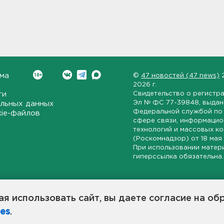
ма
©
47 новостей (47 news)
2026 г.
ти
Свидетельство о регистр
Эл № ФС 77-39848
, выда
льных данных
Федеральной службой по 
kie-файлов
сфере связи, информаци
технологий и массовых к
(Роскомнадзор) от
18 мая
При использовании матер
гиперссылка обязательна.
ет-издание, направленное на всестороннее освещение политиче
ской области, экономической и инвестиционной активности в ре
я использовать сайт, вы даете согласие на об
7 новостей» станет популярной и конструктивной площадкой дл
es
.
оисходят в 47-м регионе России.