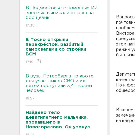
В Подмосковье с помощью ИИ
впервые выписали штраф за
Вопросы
борщевик
почтовик
17:38
проблемы
Виктора
предусма
В Тосно открыли
перекрёсток, разбитый
этом нап
самосвалами со стройки
режим у
ВСМ
быть изм
17:19
Депутат
В вузы Петербурга по квоте
качества
для участников СВО и их
Но и фо
детей поступили 3,4 тысячи
человек
общерос
16:57
В своем
Найдено тело
замечани
девятилетнего мальчика,
на кадр
пропавшего в
Новогорелово. Он утонул
16:41