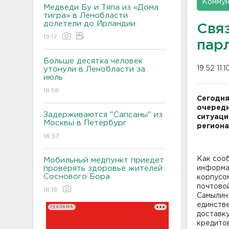
Коммун
Медведи Бу и Тяпа из «Дома
тигра» в Ленобласти
долетели до Ирландии
Связ
19:17
пар
Больше десятка человек
19:52 11.
утонули в Ленобласти за
июль
18:58
Сегодня
очередн
Задерживаются "Сапсаны" из
ситуаци
Москвы в Петербург
региона
18:37
Как соо
Мобильный медпункт приедет
проверять здоровье жителей
информа
Соснового Бора
корпусо
почтово
18:18
Самылин.
единстве
РЕКЛАМА
доставку
кредитов