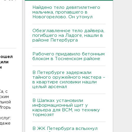
Найдено тело девятилетнего
мальчика, пропавшего в
Новогорелово. Он утонул
Обезглавленное тело дайвера,
погибшего на Ладоге, нашли в
районе Петербурга
Рабочего придавило бетонным
рошел
блоком в Тосненском районе
дили
и
В Петербурге задержали
тайного оружейного мастера –
в квартире силовики нашли
целый арсенал
а, с
ским
В Шапках установили
льной
информационный щит у
Игорь
карьера для ВСМ, но технику
тормозят
слуг:
 даже
В ЖК Петербурга вспыхнул