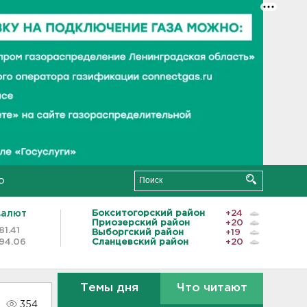
о
валют
Бокситогорский район
+24
Приозерский район
+20
81.41
Выборгский район
+19
94.06
Сланцевский район
+20
Темы дня
Что читают
354