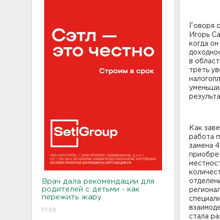
Говоря о
Игорь Са
когда он
доходнос
в област
треть у
налогопл
уменьшил
результа
Как заве
работа 
замена 4
приобрет
местност
количес
Врач дала рекомендации для
отделени
родителей с детьми - как
регионал
пережить жару
специали
взаимоде
17:59
стала ра