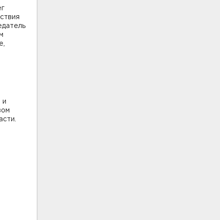
ег
йствия
едатель
м
е,
 и
вом
асти.