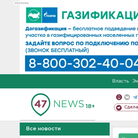
РЕКЛАМА
Власть
Э
18+
Сдела
Все новости