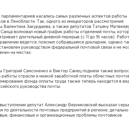
 парламентариев касались самых различных аспектов работы
ов в Ленобласти. Так, одного из инициаторов рассмотрения
 Валентина Закурдаева, а также депутатов Татьяну Матвееву
 Санца волновал новый график работы отделений почты, кото
тривает длительный дневной перерыв (с 11 до 16 часов). Работ
равлении ведется, пояснил собравшимся докладчик, однако та
становлен руководством федеральной почтовой связи и не м
енен на местах.
ы Григорий Самсоненко и Виктор Санец подняли также вопрос
 работы отрасли и низкой заработной платы областных почто
рмирование фонда оплаты труда также теперь находится в ве
сийского руководства почты.
 выступлении депутат Александр Верниковский высказал серь
я по деятельности почтовых предприятий в регионе, детально
овые, финансовые и организационные проблемы почтовиков.