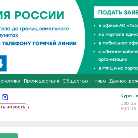
кономика
Происшествия
Общество
Чтиво
Дачное дел
Курсы 
USD ЦБ
ть новость
EUR ЦБ