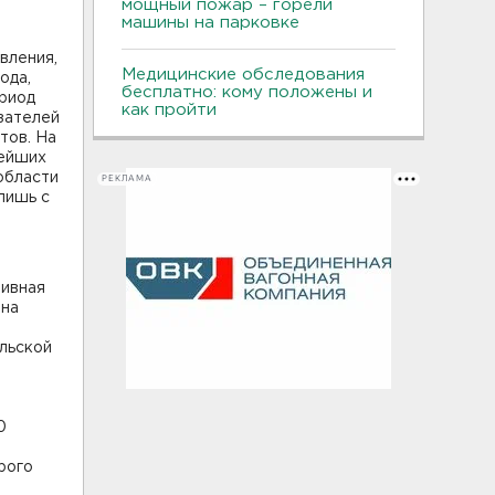
мощный пожар – горели
машины на парковке
вления,
Медицинские обследования
ода,
бесплатно: кому положены и
ериод
как пройти
зателей
тов. На
нейших
области
РЕКЛАМА
лишь с
тивная
ена
льской
0
рого