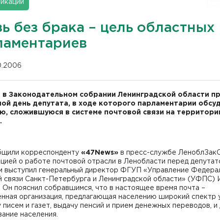
икации
ь без брака – цель областных
ламентариев
10.2006
 в Законодательном собрании Ленинградской области п
ой день депутата, в ходе которого парламентарии обсу
ю, сложившуюся в системе почтовой связи на территори
.
бщили корреспонденту
«47News»
в пресс-службе ЛеноблЗакС
цией о работе почтовой отрасли в Ленобласти перед депутат
м выступил генеральный директор ФГУП «Управление Федера
й связи Санкт-Петербурга и Ленинградской области» (УФПС) 
 Он пояснил собравшимся, что в настоящее время почта –
нная организация, предлагающая населению широкий спектр у
 писем и газет, выдачу пенсий и прием денежных переводов, и
ание населения.