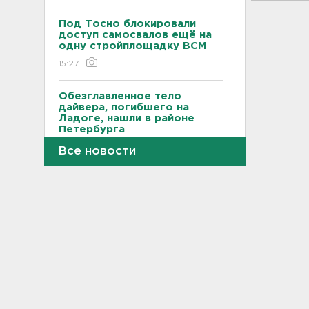
Под Тосно блокировали
доступ самосвалов ещё на
одну стройплощадку ВСМ
15:27
Обезглавленное тело
дайвера, погибшего на
Ладоге, нашли в районе
Петербурга
15:12
Все новости
На "Коле" у Дусьево - второй
день пробки
15:06
В Петербурге переносят с
Московского вокзала еще
ряд электричек
15:00