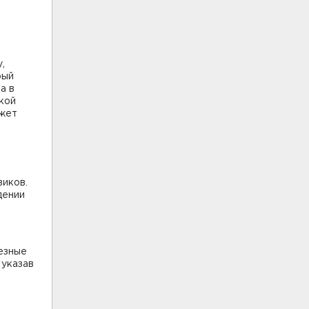
,
рый
а в
кой
ожет
виков.
дении
езные
 указав