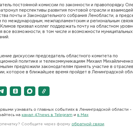
атель постоянной комиссии по законности и правопорядку Ол
атронул перспективы развития почтовой отрасли и взаимоде
тва почты и Законодательного собрания Ленобласти, а предс
и по международным, межпарламентским и региональным связя
Климов призвал коллег поддержать почту на областном уровн
я все возможности, в том числе и возможности муниципальных
ний.
шение дискуссии председатель областного комитета по
ционной политике и телекоммуникациям Михаил Михайличенко
амылин предложили законодателям принять участие в отрасле
ии, которое в ближайшее время пройдет в Ленинградской обл
рвыми узнавать о главных событиях в Ленинградской области -
вайтесь на
канал 47news в Telegram
и
в Maх
 опечатку? Сообщите через форму
обратной связи
.