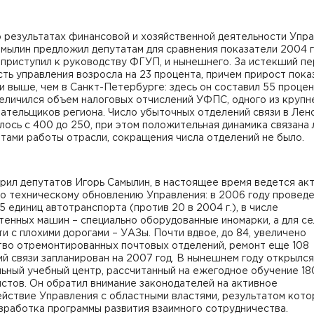
 результатах финансовой и хозяйственной деятельности Упра
мылин предложил депутатам для сравнения показатели 2004 г
 приступил к руководству ФГУП, и нынешнего. За истекший п
ть управления возросла на 23 процента, причем прирост пока
и выше, чем в Санкт-Петербурге: здесь он составил 55 процен
величился объем налоговых отчислений УФПС, одного из круп
ательщиков региона. Число убыточных отделений связи в Лен
ось с 400 до 250, при этом положительная динамика связана 
тами работы отрасли, сокращения числа отделений не было.
рил депутатов Игорь Самылин, в настоящее время ведется ак
по техническому обновлению Управления: в 2006 году провед
5 единиц автотранспорта (против 20 в 2004 г.), в числе
енных машин – специально оборудованные иномарки, а для се
и с плохими дорогами – УАЗы. Почти вдвое, до 84, увеличено
тво отремонтированных почтовых отделений, ремонт еще 108
й связи запланирован на 2007 год. В нынешнем году открылся
ьный учебный центр, рассчитанный на ежегодное обучение 18
стов. Он обратил внимание законодателей на активное
йствие Управления с областными властями, результатом кото
зработка программы развития взаимного сотрудничества.