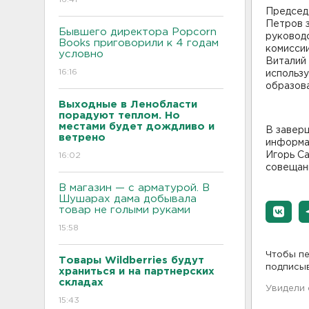
Председ
Петров з
Бывшего директора Popcorn
руководс
Books приговорили к 4 годам
комисси
условно
Виталий 
16:16
использу
образова
Выходные в Ленобласти
порадуют теплом. Но
местами будет дождливо и
В завер
ветрено
информа
Игорь С
16:02
совещан
В магазин — с арматурой. В
Шушарах дама добывала
товар не голыми руками
15:58
Чтобы пе
Товары Wildberries будут
подписы
храниться и на партнерских
складах
Увидели
15:43