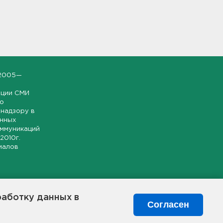
2005—
ации СМИ
но
надзору в
онных
оммуникаций
 2010г.
иалов
ской и
гионе.
работку данных в
я свободного
Согласен