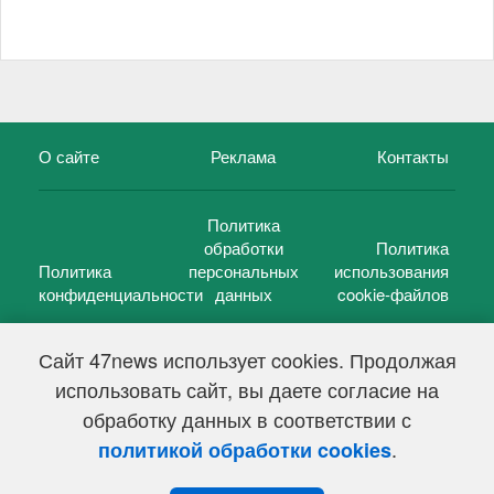
О сайте
Реклама
Контакты
Политика
обработки
Политика
Политика
персональных
использования
конфиденциальности
данных
cookie-файлов
Сайт 47news использует cookies. Продолжая
использовать сайт, вы даете согласие на
©
47 новостей (47 news)
2005 — 2026 г.
обработку данных в соответствии с
Свидетельство о регистрации СМИ Эл № ФС 77-39848, выдано
Федеральной службой по надзору в сфере связи,
.
политикой обработки cookies
информационных технологий и массовых коммуникаций
(Роскомнадзор) от 18 мая 2010г.