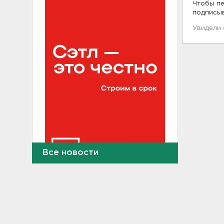
Чтобы пе
подписы
Увидели
Все новости
В Сланцах почти два месяца
тлеет террикон
21:55, 07.08.2026