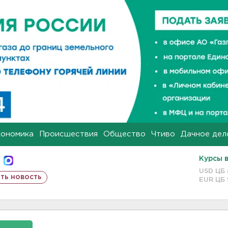
кономика
Происшествия
Общество
Чтиво
Дачное дел
Курсы 
USD ЦБ
ть новость
EUR ЦБ