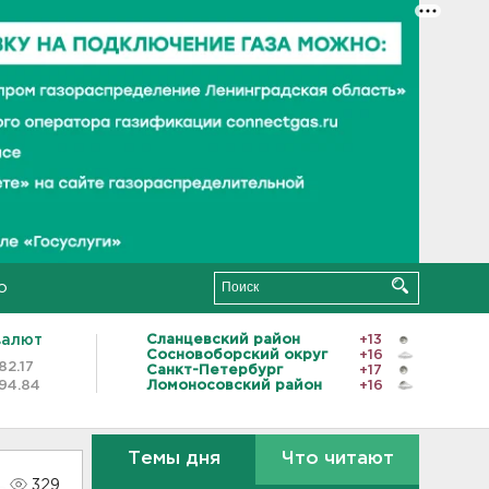
о
валют
Сланцевский район
+13
Сосновоборский округ
+16
82.17
Санкт-Петербург
+17
94.84
Ломоносовский район
+16
Темы дня
Что читают
329