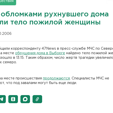
шествия
 обломками рухнувшего дома
ли тело пожилой женщины
10.2006
бщили корреспонденту 47News в пресс-службе МЧС по Север
на месте
обрушения дома в Выборге
найдено тело пожилой ж
зошло в 13.15. Таким образом, число жертв трагедии увеличило
х семеро.
на месте происшествия
продолжаются
. Специалисты МЧС не
т, что под завалами могут быть еще люди.