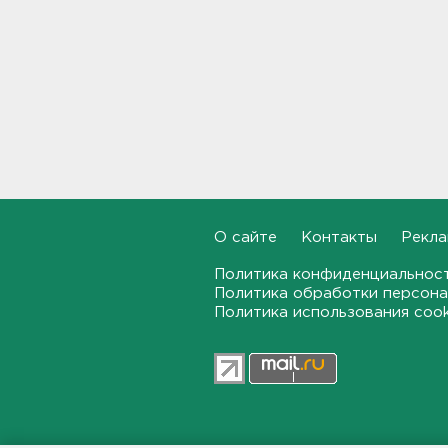
Дом культуры в Вознесенье
реконструируют
21:34, 07.08.2026
Новые лекарства могут
включить в список жизненно
необходимых в России
20:56, 07.08.2026
Жители Ленобласти могут
О сайте
Контакты
Рекла
воспользоваться 110
цифровыми сервисами в МАХ
Политика конфиденциальнос
Политика обработки персона
20:35, 07.08.2026
Политика использования coo
Тройняшек выписали из
Ленинградского
перинатального центра
20:16, 07.08.2026
Больше часа.