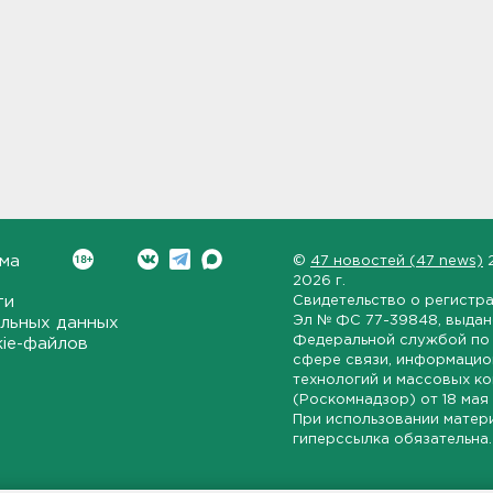
ма
©
47 новостей (47 news)
2026 г.
ти
Свидетельство о регистр
Эл № ФС 77-39848
, выда
льных данных
Федеральной службой по 
kie-файлов
сфере связи, информаци
технологий и массовых к
(Роскомнадзор) от
18 мая
При использовании матер
гиперссылка обязательна.