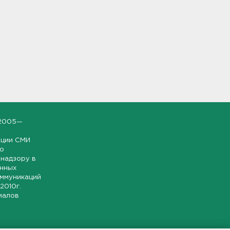
2005—
ации СМИ
но
надзору в
онных
оммуникаций
 2010г.
иалов