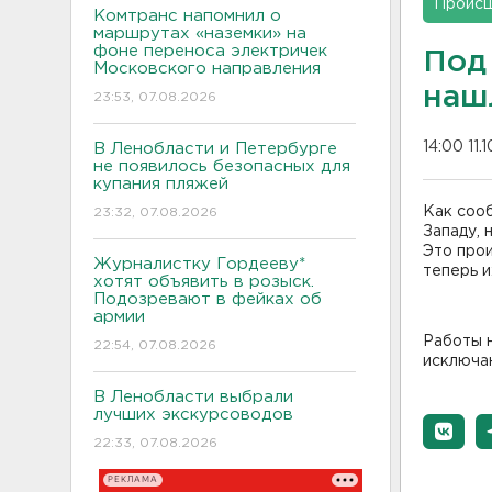
Проис
Комтранс напомнил о
маршрутах «наземки» на
фоне переноса электричек
Под
Московского направления
наш
23:53, 07.08.2026
14:00 11.
В Ленобласти и Петербурге
не появилось безопасных для
купания пляжей
Как соо
23:32, 07.08.2026
Западу, 
Это прои
Журналистку Гордееву*
теперь и
хотят объявить в розыск.
Подозревают в фейках об
армии
Работы 
22:54, 07.08.2026
исключаю
В Ленобласти выбрали
лучших экскурсоводов
22:33, 07.08.2026
РЕКЛАМА