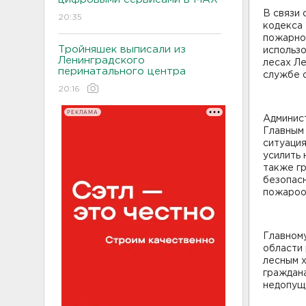
В связи 
20:35
кодекса 
пожарной
Тройняшек выписали из
использо
Ленинградского
лесах Л
перинатального центра
службе о
20:16
РЕКЛАМА
Админис
Главным
ситуаци
усилить 
также г
безопасн
пожароо
Главном
области
лесным 
граждана
недопущ