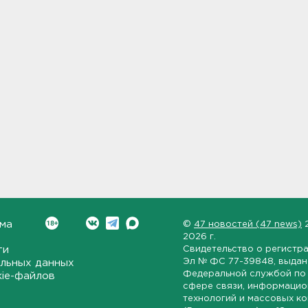
ма
©
47 новостей (47 news)
2026 г.
ти
Свидетельство о регистр
Эл № ФС 77-39848
, выда
льных данных
Федеральной службой по 
kie-файлов
сфере связи, информаци
технологий и массовых к