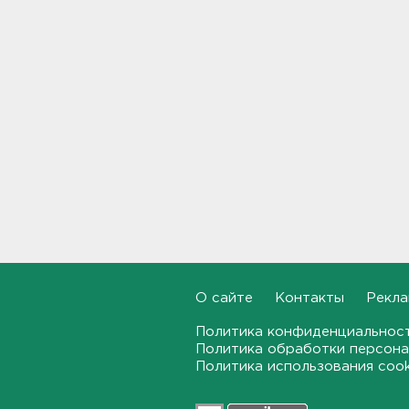
Больше десятка человек
утонули в Ленобласти за
июль
18:58
Задерживаются "Сапсаны" из
Москвы в Петербург
18:37
Мобильный медпункт приедет
проверять здоровье жителей
Соснового Бора
18:18
Врач дала рекомендации для
родителей с детьми - как
О сайте
Контакты
Рекла
пережить жару
Политика конфиденциальнос
17:59
Политика обработки персона
Политика использования coo
В Подмосковье с помощью ИИ
впервые выписали штраф за
борщевик