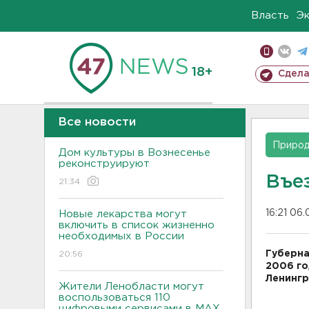
Власть
Э
18+
Сдела
Все новости
Приро
Дом культуры в Вознесенье
реконструируют
Въе
21:34
16:21 06
Новые лекарства могут
включить в список жизненно
необходимых в России
Губерна
20:56
2006 го
Ленингр
Жители Ленобласти могут
воспользоваться 110
цифровыми сервисами в МАХ