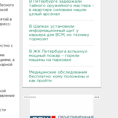
В Петербурге задержали
Лесного
тайного оружейного мастера –
в квартире силовики нашли
окой
целый арсенал
ятий в
пресс-
В Шапках установили
информационный щит у
карьера для ВСМ, но технику
тормозят
естно с
В ЖК Петербурга вспыхнул
ами
мощный пожар – горели
машины на парковке
циями, а
жарной
Медицинские обследования
бесплатно: кому положены и
как пройти
кой
авления
РЕКЛАМА
сти