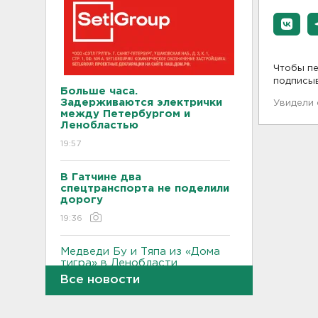
Чтобы пе
подписы
Больше часа.
Задерживаются электрички
Увидели
между Петербургом и
Ленобластью
19:57
В Гатчине два
спецтранспорта не поделили
дорогу
19:36
Медведи Бу и Тяпа из «Дома
тигра» в Ленобласти
долетели до Ирландии
Все новости
19:17