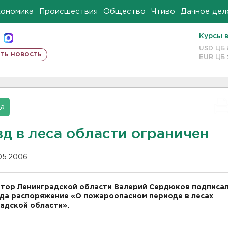
кономика
Происшествия
Общество
Чтиво
Дачное дел
Курсы 
USD ЦБ
ть новость
EUR ЦБ
да
зд в леса области ограничен
.05.2006
тор Ленинградской области Валерий Сердюков подписал
да распоряжение «О пожароопасном периоде в лесах
адской области».