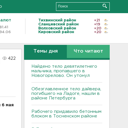
о
валют
Тихвинский район
+21
Сланцевский район
+19
81.41
Волховский район
+20
94.06
Кировский район
+20
Темы дня
Что читают
422
Найдено тело девятилетнего
мальчика, пропавшего в
Новогорелово. Он утонул
Обезглавленное тело дайвера,
погибшего на Ладоге, нашли в
районе Петербурга
 6 мая
Рабочего придавило бетонным
блоком в Тосненском районе