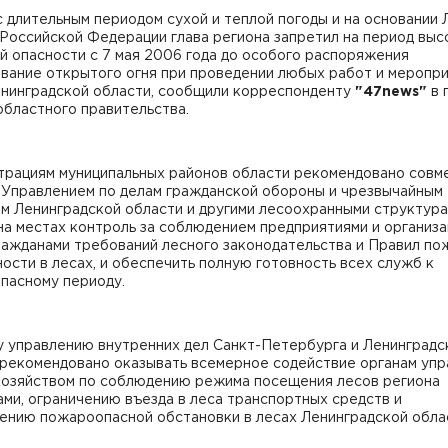
с длительным периодом сухой и теплой погоды и на основании 
Российской Федерации глава региона запретил на период выс
 опасности с 7 мая 2006 года до особого распоряжения
вание открытого огня при проведении любых работ и меропри
енинградской области, сообщили корреспонденту
"47news"
в 
бластного правительства.
трациям муниципальных районов области рекомендовано совм
 Управлением по делам гражданской обороны и чрезвычайным
ям Ленинградской области и другими лесоохранными структур
на местах контроль за соблюдением предприятиями и организа
ражданами требований лесного законодательства и Правил по
ости в лесах, и обеспечить полную готовность всех служб к
пасному периоду.
у управлению внутренних дел Санкт-Петербурга и Ленинградс
 рекомендовано оказывать всемерное содействие органам упр
хозяйством по соблюдению режима посещения лесов региона
ми, ограничению въезда в леса транспортных средств и
ению пожароопасной обстановки в лесах Ленинградской обла