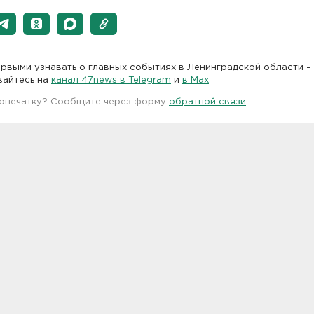
рвыми узнавать о главных событиях в Ленинградской области -
вайтесь на
канал 47news в Telegram
и
в Maх
 опечатку? Сообщите через форму
обратной связи
.