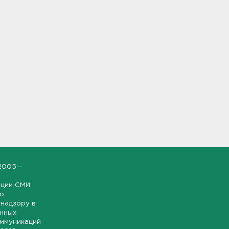
2005—
ации СМИ
но
надзору в
онных
оммуникаций