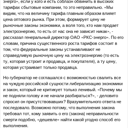
энерго», если у кого и есть соблазн обвинить в высоких
тарифах сбытовые компании, то это неправильно. «Мы
видим, что на величину тарифа главным образом влияет
цена оптового рынка. При этом, формирует цену не
рыночные законы экономики, а воля того, кто нам продает
электроэнергию, то есть от нас она не зависит никак», -
рассказал генеральный директор ОАО «РКС-энерго». По его
словам, причина существенного роста тарифов состоит в
том, что федеральные законы устанавливают не
справедливую рыночную цену на электроэнергию (то есть
ту, которая устроит и продавца, и покупателя), а ту цену,
которая устраивает только продавца.
Но губернатор не соглашался с возможностью свалить все
на чуждую российской сущности либерализацию экономики
и закон, который не критикует только ленивый. «Почему мы
не подняли голову и не начали разбираться?», - деловито
спросил он присутствовавших? Вразумительного ответа не
последовало. Возможно потому, что выполнения закона
требовал тот, кому заявить о его (закона) неправильности
смерти подобно, «дешевле» найти какой угодно способ его
выполнения.