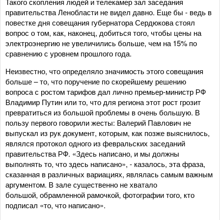
Такого скопления людей и телекамер зал заседания
правительства Ленобласти не видел давно. Еще бы - ведь в
повестке дня совещания губернатора Сердюкова стоял
вопрос о том, как, наконец, добиться того, чтобы цены на
электроэнергию не увеличились больше, чем на 15% по
сравнению с уровнем прошлого года.
Неизвестно, что определяло значимость этого совещания
больше – то, что поручение по скорейшему решению
вопроса с ростом тарифов дал лично премьер-министр РФ
Владимир Путин или то, что для региона этот рост грозит
превратиться из большой проблемы в очень большую. В
пользу первого говорили жесты: Валерий Павлович не
выпускал из рук документ, которым, как позже выяснилось,
являлся протокол одного из февральских заседаний
правительства РФ. «Здесь написано, и мы должны
выполнять то, что здесь написано», - казалось, эта фраза,
сказанная в различных вариациях, являлась самым важным
аргументом. В зале существенно не хватало
большой, обрамленной рамочкой, фотографии того, кто
подписал «то, что написано».