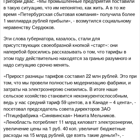
Григорий Двас. «Мы промышленные предприятия поставили
в такую ситуацию, что им непонятно, как жить. А в то же
время «Петербургская сбытовая компания» получила более
1 миллиарда рублей прибыли», - возмутился социальному
неравенству Сердюков.
Эти слова губернатора, казалось, стали для
присутствующих своеобразной кнопкой «старт»: они
наперебой бросились рассказывать о том, что тарифы в
этом году действительно находятся за гранью разумного и
надо ситуацию срочно менять.
«Прирост разницы тарифов составил 22 млн рублей. Это при
том, что мы провели полностью модернизацию фабрики, и
затраты на электроэнергию снизились. В итоге наше
сельское хозяйство становится неконкурентоспособным,
ведь у нас средний тариф 59 центов, а в Канаде – 4 цента», -
посетовал председатель совета директоров ЗАО
«Птицефабрика «Синявинская» Никита Мельников.
«Ленобласть потребляет 11 млрд киловатт электроэнергии,
увеличение цены на 1 руб. 40 коп. увеличит бюджетные
расходы на 15 млрд рублей, где взять такие деньги?», -