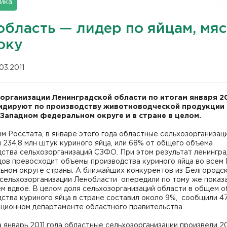
ика
область — лидер по яйцам, мяс
оку
03.2011
организации Ленинградской области по итогам января 20
идируют по производству животноводческой продукции 
Западном федеральном округе и в стране в целом.
м Росстата, в январе этого года областные сельхозорганизац
 234,8 млн штук куриного яйца, или 68% от общего объема
ства сельхозорганизаций СЗФО. При этом результат ленингра
дов превосходит объемы производства куриного яйца во все
ьном округе страны. А ближайших конкурентов из Белгородс
 сельхозорганизации Ленобласти опередили по тому же пока
м вдвое. В целом доля сельхозорганизаций области в общем 
ства куриного яйца в стране составил около 9%, сообщили 4
ционном департаменте областного правительства.
 январь 2011 года областные сельхозорганизации произвели 2