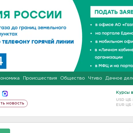
кономика
Происшествия
Общество
Чтиво
Дачное дел
Курсы 
USD ЦБ
ть новость
EUR ЦБ