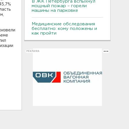
В ЖК Петербурга вспыхнул
 45,7%
мощный пожар – горели
ласть
машины на парковке
м,
Медицинские обследования
бесплатно: кому положены и
оизвели
как пройти
ъеме
лил
низации
РЕКЛАМА