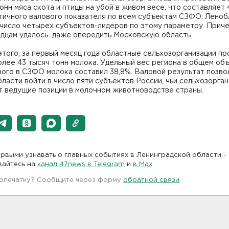
онн мяса скота и птицы на убой в живом весе, что составляет
гичного валового показателя по всем субъектам СЗФО. Леноб
число четырех субъектов-лидеров по этому параметру. Приче
адцам удалось даже опередить Московскую область.
того, за первый месяц года областные сельхозорганизации пр
лее 43 тысяч тонн молока. Удельный вес региона в общем об
ого в СЗФО молока составил 38,8%. Валовой результат позво
ласти войти в число пяти субъектов России, чьи сельхозорга
т ведущие позиции в молочном животноводстве страны.
рвыми узнавать о главных событиях в Ленинградской области -
вайтесь на
канал 47news в Telegram
и
в Maх
 опечатку? Сообщите через форму
обратной связи
.