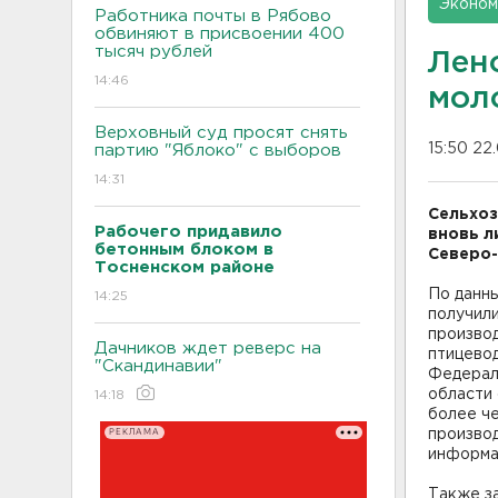
Эконом
Работника почты в Рябово
обвиняют в присвоении 400
тысяч рублей
Лен
14:46
мол
Верховный суд просят снять
15:50 22.
партию "Яблоко" с выборов
14:31
Сельхоз
Рабочего придавило
вновь л
бетонным блоком в
Северо-
Тосненском районе
По данны
14:25
получили
производ
Дачников ждет реверс на
птицево
"Скандинавии"
Федерал
области
14:18
более че
РЕКЛАМА
производ
информа
Также за