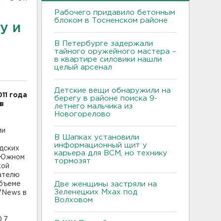
Рабочего придавило бетонным
блоком в Тосненском районе
у и
В Петербурге задержали
тайного оружейного мастера –
в квартире силовики нашли
целый арсенал
Детские вещи обнаружили на
11 года
берегу в районе поиска 9-
в
летнего мальчика из
Новогорелово
ии
В Шапках установили
информационный щит у
дских
карьера для ВСМ, но технику
м Южном
тормозят
кой
зателю
объеме
Две женщины застряли на
Зеленецких Мхах под
7News в
Волховом
0,7