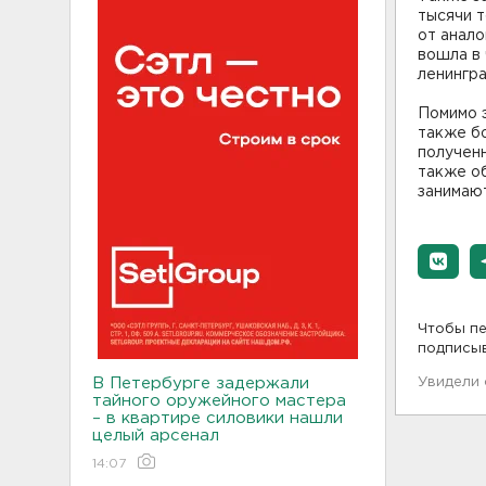
тысячи т
от анало
вошла в 
ленингр
Помимо э
также бо
полученн
также об
занимаю
Чтобы пе
подписы
В Петербурге задержали
Увидели
тайного оружейного мастера
– в квартире силовики нашли
целый арсенал
14:07