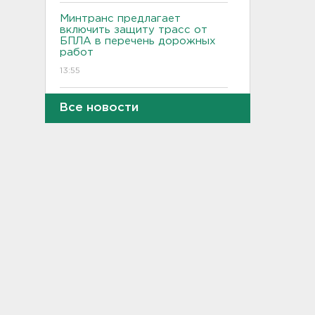
Минтранс предлагает
включить защиту трасс от
БПЛА в перечень дорожных
работ
13:55
Детские вещи обнаружили
Все новости
на берегу в районе поиска
9-летнего мальчика из
Новогорелово
13:36
Новый начальник УФСИН
появился в Петербурге и
Ленобласти
13:20
Минцифры: Детям не будут
ограничивать доступ в
соцсети
13:06