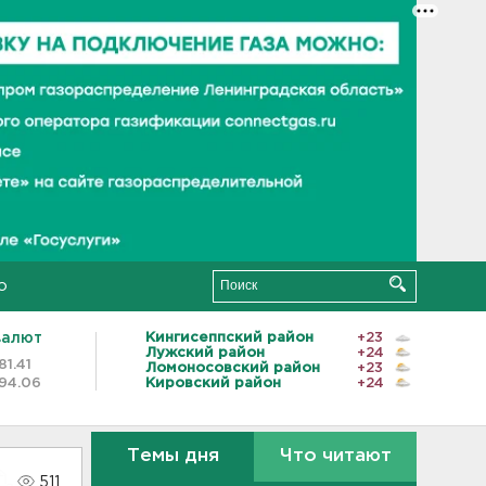
о
валют
Кингисеппский район
+23
Лужский район
+24
81.41
Ломоносовский район
+23
94.06
Кировский район
+24
Темы дня
Что читают
511