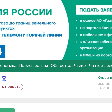
кономика
Происшествия
Общество
Чтиво
Дачное дел
Курсы 
USD ЦБ
ть новость
EUR ЦБ