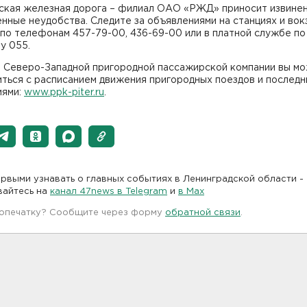
ская железная дорога – филиал ОАО «РЖД» приносит извинен
нные неудобства. Следите за объявлениями на станциях и вок
по телефонам 457-79-00, 436-69-00 или в платной службе по
у 055.
е Северо-Западной пригородной пассажирской компании вы м
ться с расписанием движения пригородных поездов и последн
иями:
www.ppk-piter.ru
.
рвыми узнавать о главных событиях в Ленинградской области -
вайтесь на
канал 47news в Telegram
и
в Maх
 опечатку? Сообщите через форму
обратной связи
.