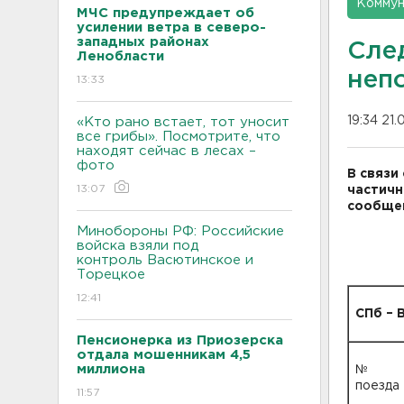
Коммун
МЧС предупреждает об
усилении ветра в северо-
западных районах
След
Ленобласти
непо
13:33
19:34 21.
«Кто рано встает, тот уносит
все грибы». Посмотрите, что
находят сейчас в лесах –
фото
В связи
13:07
частичн
сообщен
Минобороны РФ: Российские
войска взяли под
контроль Васютинское и
Торецкое
12:41
СПб – 
Пенсионерка из Приозерска
отдала мошенникам 4,5
миллиона
№
поезда
11:57