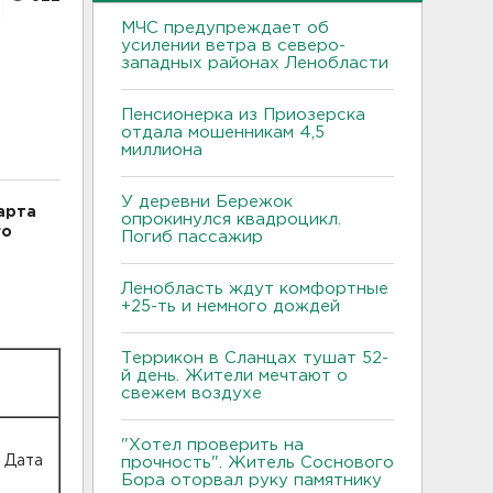
МЧС предупреждает об
усилении ветра в северо-
западных районах Ленобласти
Пенсионерка из Приозерска
отдала мошенникам 4,5
миллиона
У деревни Бережок
арта
опрокинулся квадроцикл.
го
Погиб пассажир
Ленобласть ждут комфортные
+25-ть и немного дождей
Террикон в Сланцах тушат 52-
й день. Жители мечтают о
свежем воздухе
"Хотел проверить на
Дата
прочность". Житель Соснового
Бора оторвал руку памятнику