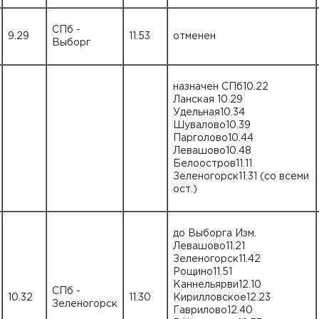
СПб -
9.29
11.53
отменен
Выборг
назначен СПб10.22
Ланская 10.29
Удельная10.34
Шувалово10.39
Парголово10.44
Левашово10.48
Белоостров11.11
Зеленогорск11.31 (со всеми
ост.)
до Выборга Изм.
Левашово11.21
Зеленогорск11.42
Рощино11.51
Каннельярви12.10
СПб -
10.32
11.30
Кирилловское12.23
Зеленогорск
Гаврилово12.40