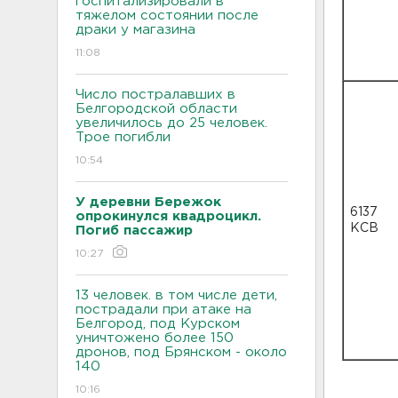
госпитализировали в
тяжелом состоянии после
драки у магазина
11:08
Число постралавших в
Белгородской области
увеличилось до 25 человек.
Трое погибли
10:54
У деревни Бережок
6137
опрокинулся квадроцикл.
КСВ
Погиб пассажир
10:27
13 человек. в том числе дети,
пострадали при атаке на
Белгород, под Курском
уничтожено более 150
дронов, под Брянском - около
140
10:16