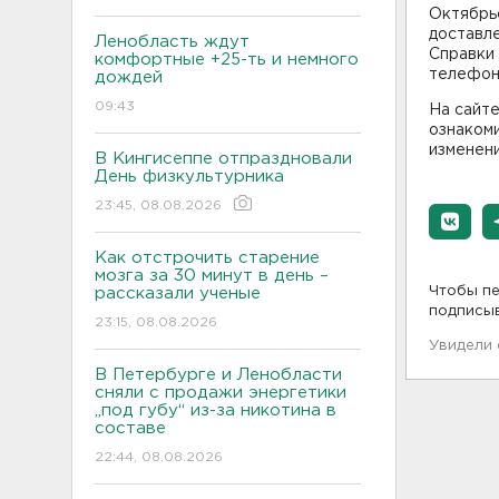
Октябрь
доставле
Ленобласть ждут
Справки 
комфортные +25-ть и немного
телефон
дождей
09:43
На сайт
ознакоми
изменен
В Кингисеппе отпраздновали
День физкультурника
23:45, 08.08.2026
Как отстрочить старение
мозга за 30 минут в день –
Чтобы пе
рассказали ученые
подписы
23:15, 08.08.2026
Увидели
В Петербурге и Ленобласти
сняли с продажи энергетики
„под губу“ из-за никотина в
составе
22:44, 08.08.2026