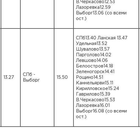
В.Черкасово12.53
Лазоревка12.59
Выборг13.06 (со всеми
ост.)
СПб13.40 Ланская 13.47
Удельная13.52
Шувалово13.57
Парголово14.02
Левшово14.06
Белоостров14.18
Зеленогорск14.41
СПб -
13.27
15.50
Рощино14.51
Выборг
Каннельярви15.11
Кирилловское15.24
Гаврилово15.39
В.Черкасово15.53
Лазоревка16.01
Выборг16.08 (со всеми
ост.)