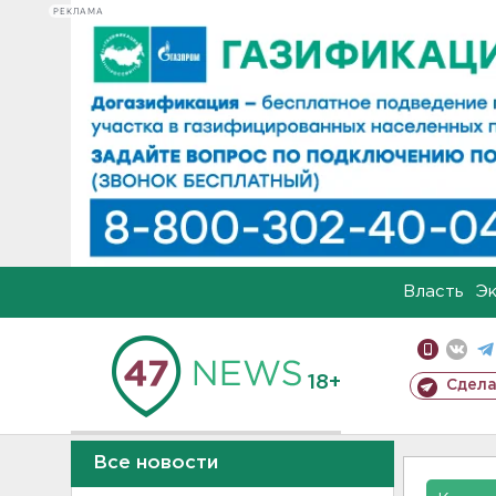
РЕКЛАМА
Власть
Э
18+
Сдела
Все новости