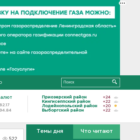
о
валют
Приозерский район
+24
Кингисеппский район
+22
82.17
Лодейнопольский район
+20
94.84
Выборгский район
+22
Темы дня
Что читают
522