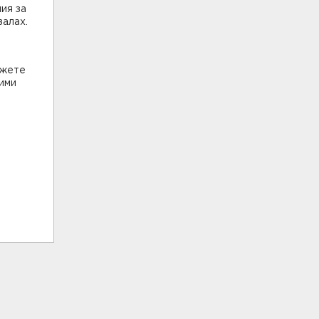
ия за
залах.
ожете
ими