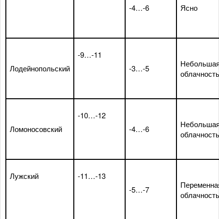
-4…-6
Ясно
-9…-11
Небольша
Лодейнопольский
-3…-5
облачност
-10…-12
Небольша
Ломоносовский
-4…-6
облачност
Лужский
-11…-13
Переменна
-5…-7
облачност