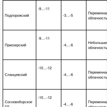
-9…-11
Переменна
Подпорожский
-3…-5
облачност
-9…-11
Небольша
Приозерский
-4…-6
облачност
-10…-12
Переменна
Сланцевский
-4…-6
облачност
-10…-12
Сосновоборское
Переменна
-4…-6
ГП
облачност