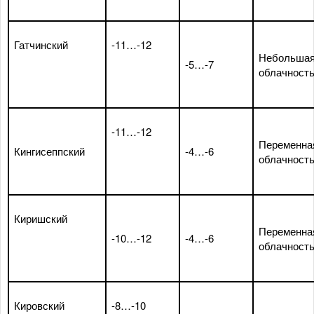
Гатчинский
-11…-12
Небольша
-5…-7
облачност
-11…-12
Переменна
Кингисеппский
-4…-6
облачност
Киришский
Переменна
-10…-12
-4…-6
облачност
Кировский
-8…-10