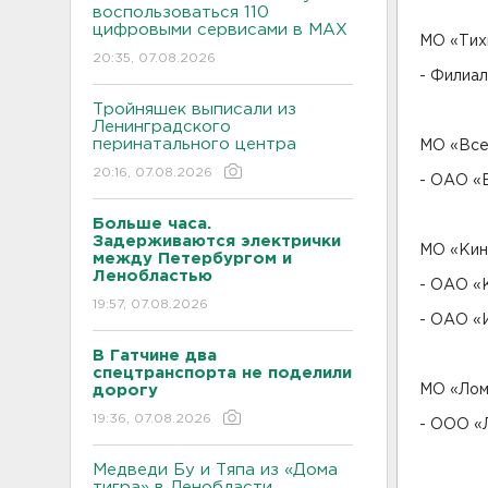
воспользоваться 110
цифровыми сервисами в МАХ
МО «Тих
20:35, 07.08.2026
- Филиал
Тройняшек выписали из
Ленинградского
перинатального центра
МО «Все
20:16, 07.08.2026
- ОАО «В
Больше часа.
Задерживаются электрички
МО «Кин
между Петербургом и
Ленобластью
- ОАО «К
19:57, 07.08.2026
- ОАО «И
В Гатчине два
спецтранспорта не поделили
дорогу
МО «Лом
19:36, 07.08.2026
- ООО «Л
Медведи Бу и Тяпа из «Дома
тигра» в Ленобласти