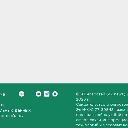
ма
©
47 новостей (47 news)
2026 г.
ти
Свидетельство о регистр
Эл № ФС 77-39848
, выда
льных данных
Федеральной службой по 
kie-файлов
сфере связи, информаци
технологий и массовых к