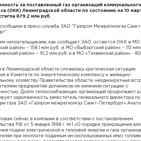
нность за поставленный газ организаций коммунальног
са (ОКК) Ленинградской области по состоянию на 10 март
стигла 879,2 млн руб.
 сообщили в пресс-служба ЗАО "Газпром Межрегионгаз Санкт
рг".
ми неплательщиками, как сообщает ЗАО, остаются ОКК в МО
кий район» – 158,1 млн руб., в МО «Выборгский район» – 113 млн 
енский район» – 91,2 млн руб. и в МО «Тихвинский район» - 80
 в Ленинградской области сложилась критическая ситуация.
ия в Комитете по энергетическому комплексу и жилищно-
ьному хозяйству Правительства области, неоднократные встр
ителями предприятий-должников не изменили ситуацию с
нностью. Долги теплоснабжающих организаций продолжают ра
ирует задолженность заместитель генерального директора по
ции газа ЗАО «Газпром межрегионгаз Санкт-Петербург» Анат
.
ловам сейчас в компании в соответствии с постановлением
ьства РФ от 5 января 1998 г. №1 «О порядке прекращения или
ния подачи электрической и тепловой энергии и газа организа
елям при неоплате поданным им (использованных ими) топлив