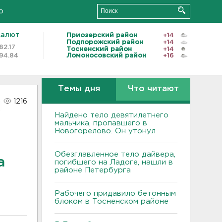
о
валют
Приозерский район
+14
Подпорожский район
+14
82.17
Тосненский район
+14
94.84
Ломоносовский район
+16
Темы дня
Что читают
1216
Найдено тело девятилетнего
мальчика, пропавшего в
Новогорелово. Он утонул
Обезглавленное тело дайвера,
а
погибшего на Ладоге, нашли в
районе Петербурга
Рабочего придавило бетонным
блоком в Тосненском районе