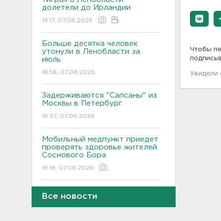
долетели до Ирландии
19:17, 07.08.2026
Больше десятка человек
Чтобы пе
утонули в Ленобласти за
подписы
июль
18:58, 07.08.2026
Увидели
Задерживаются "Сапсаны" из
Москвы в Петербург
18:37, 07.08.2026
Мобильный медпункт приедет
проверять здоровье жителей
Соснового Бора
18:18, 07.08.2026
Врач дала рекомендации для
Все новости
родителей с детьми - как
пережить жару
17:59, 07.08.2026