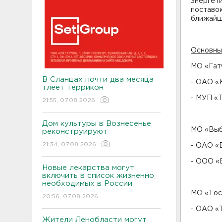
энергети
поставок
ближайш
Основны
МО «Гат
В Сланцах почти два месяца
- ОАО «К
тлеет террикон
- МУП «Т
21:55, 07.08.2026
Дом культуры в Вознесенье
МО «Выб
реконструируют
21:34, 07.08.2026
- ОАО «В
- ООО «В
Новые лекарства могут
включить в список жизненно
необходимых в России
МО «Тос
20:56, 07.08.2026
- ОАО «Т
Жители Ленобласти могут