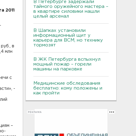
В Петербурге задержали
о
тайного оружейного мастера –
а 2011
в квартире силовики нашли
целый арсенал
-
В Шапках установили
информационный щит у
карьера для ВСМ, но технику
тормозят
руб., в
,4 млн
В ЖК Петербурга вспыхнул
мощный пожар – горели
машины на парковке
ечи с
Медицинские обследования
бесплатно: кому положены и
сти», -
как пройти
олий
РЕКЛАМА
циям –
но-