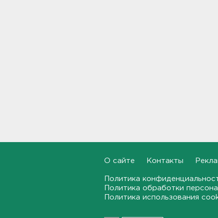
В Подмосковье с помощью ИИ
впервые выписали штраф за
борщевик
17:38, 07.08.2026
В Тосно открыли
перекрёсток, разбитый
самосвалами со стройки
ВСМ
17:19, 07.08.2026
В вузы Петербурга по квоте
для участников СВО и их
детей поступили 3,4 тысячи
человек
О сайте
Контакты
Рекла
16:57, 07.08.2026
Политика конфиденциальнос
Политика обработки персона
Найдено тело
Политика использования coo
девятилетнего мальчика,
пропавшего в
Новогорелово. Он утонул