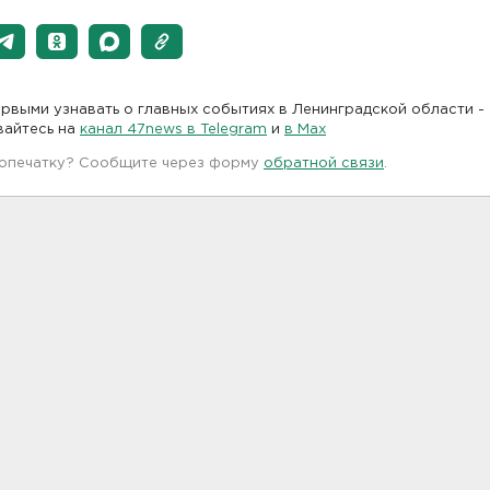
рвыми узнавать о главных событиях в Ленинградской области -
вайтесь на
канал 47news в Telegram
и
в Maх
 опечатку? Сообщите через форму
обратной связи
.