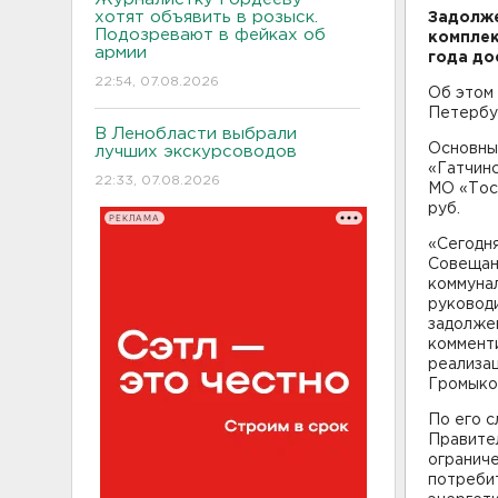
хотят объявить в розыск.
Задолже
Подозревают в фейках об
комплек
армии
года до
22:54, 07.08.2026
Об этом
Петербу
В Ленобласти выбрали
Основны
лучших экскурсоводов
«Гатчинс
22:33, 07.08.2026
МО «Тосн
руб.
РЕКЛАМА
«Сегодня
Совещан
коммунал
руковод
задолже
коммент
реализа
Громыко
По его с
Правител
ограниче
потребит