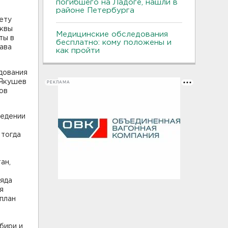
погибшего на Ладоге, нашли в
районе Петербурга
ету
сквы
Медицинские обследования
ты в
бесплатно: кому положены и
ава
как пройти
дования
 Якушев
РЕКЛАМА
ов
ведении
 тогда
ан,
ряда
я
 план
я
бири и