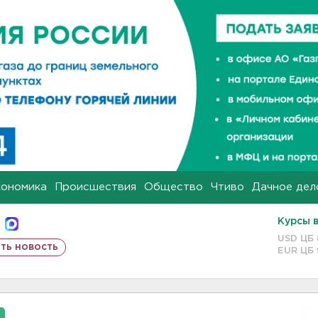
кономика
Происшествия
Общество
Чтиво
Дачное дел
Курсы 
USD ЦБ
ть новость
EUR ЦБ