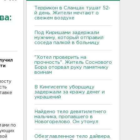
Террикон в Сланцах тушат 52-
й день. Жители мечтают о
ва:
свежем воздухе
Под Киришами задержали
мужчину, который отправил
соседа палкой в больницу
"Хотел проверить на
лучил
прочность". Житель Соснового
сти
Бора оторвал руку памятнику
воинам
посту
В Кингисеппе уборщицу
сть
задержали за кражу денег и
тавке
украшений
Найдено тело девятилетнего
мальчика, пропавшего в
Новогорелово. Он утонул
тами по
вующих
Обезглавленное тело дайвера,
вой