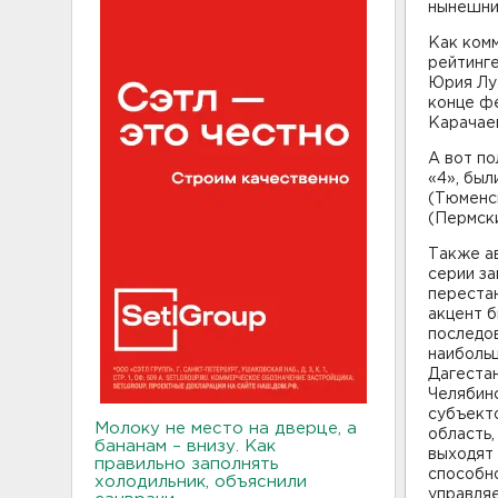
нынешни
Как комм
рейтинг
Юрия Луж
конце фе
Карачае
А вот по
«4», был
(Тюменск
(Пермски
Также ав
серии за
перестан
акцент б
последов
наиболь
Дагестан
Челябинс
субъект
Молоку не место на дверце, а
область,
бананам – внизу. Как
выходят 
правильно заполнять
способн
холодильник, объяснили
управляе