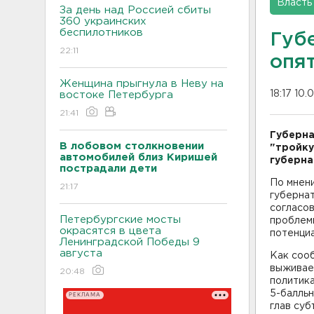
Власть
За день над Россией сбиты
360 украинских
беспилотников
Губ
22:11
опя
Женщина прыгнула в Неву на
18:17 10.
востоке Петербурга
21:41
Губерна
В лобовом столкновении
"тройку
автомобилей близ Киришей
губерна
пострадали дети
По мнен
21:17
губернат
согласов
Петербургские мосты
проблемы
окрасятся в цвета
потенци
Ленинградской Победы 9
августа
Как соо
выживаем
20:48
политика
5-балль
РЕКЛАМА
глав суб