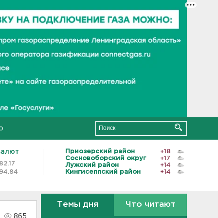
о
валют
Приозерский район
+18
Сосновоборский округ
+17
82.17
Лужский район
+14
94.84
Кингисеппский район
+14
Темы дня
Что читают
865