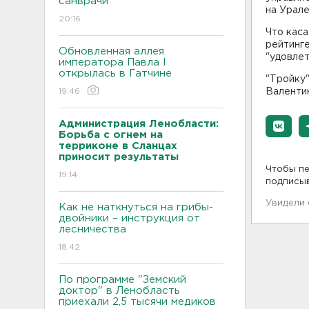
санврачи
на Урале
20:16
Что каса
рейтинге
Обновленная аллея
"удовлет
императора Павла I
открылась в Гатчине
"Тройку"
19:46
Валенти
Администрация Ленобласти:
Борьба с огнем на
терриконе в Сланцах
приносит результаты
Чтобы пе
19:14
подписы
Увидели
Как не наткнуться на грибы-
двойники – инструкция от
лесничества
18:42
По программе "Земский
доктор" в Ленобласть
приехали 2,5 тысячи медиков