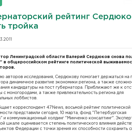
ернаторский рейтинг Сердюко
ть тройка
03.2011
тор Ленинградской области Валерий Сердюков снова по
" в общероссийском рейтинге политической выживаемо
торов.
ию авторов исследования, Сердюкову помогает держаться на 
ора динамичное развитие экономики региона, а также сложно
ания кандидатуры на пост губернатора. Приближают же к отс
 с моногородами, а также привлекательность региона для
альных лоббистов.
бщает корреспондент 47News, восьмой рейтинг политической
ости представили сегодня, 10 марта, фонд "Петербургская
" и коммуникационный холдинг "Минченко консалтинг". Экспер
ной шкале оценивается степень политического влияния дейст
ъектов Федерации с точки зрения их способности сохранить с