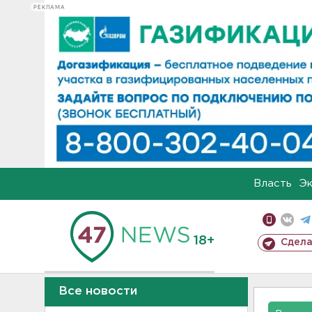
РЕКЛАМА
Власть
Э
18+
Сдела
Все новости