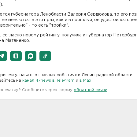
).
ется губернатора Ленобласти Валерия Сердюкова, то его поз
 не меняются: в этот раз, как и в прошлый, он удостоился оце
ворительно" - то есть "тройки".
, согласно новому рейтингу, получила и губернатор Петербур
на Матвиенко.
рвыми узнавать о главных событиях в Ленинградской области -
вайтесь на
канал 47news в Telegram
и
в Maх
 опечатку? Сообщите через форму
обратной связи
.