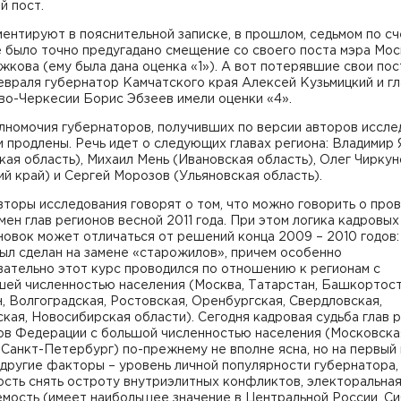
й пост.
ентируют в пояснительной записке, в прошлом, седьмом по сч
е было точно предугадано смещение со своего поста мэра Мо
кова (ему была дана оценка «1»). А вот потерявшие свои пос
враля губернатор Камчатского края Алексей Кузьмицкий и гл
во-Черкесии Борис Эбзеев имели оценки «4».
лномочия губернаторов, получивших по версии авторов иссле
и продлены. Речь идет о следующих главах региона: Владимир
ая область), Михаил Мень (Ивановская область), Олег Чиркун
й край) и Сергей Морозов (Ульяновская область).
торы исследования говорят о том, что можно говорить о про
мен глав регионов весной 2011 года. При этом логика кадровых
овок может отличаться от решений конца 2009 – 2010 годов:
ыл сделан на замене «старожилов», причем особенно
ательно этот курс проводился по отношению к регионам с
шей численностью населения (Москва, Татарстан, Башкортост
, Волгоградская, Ростовская, Оренбургская, Свердловская,
кая, Новосибирская области). Сегодня кадровая судьба глав 
ов Федерации с большой численностью населения (Московска
 Санкт-Петербург) по-прежнему не вполне ясна, но на первый
другие факторы – уровень личной популярности губернатора,
ость снять остроту внутриэлитных конфликтов, электоральна
мость (имеет наибольшее значение в Центральной России, Си