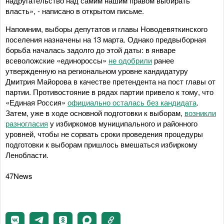
надругательство над самим нашим правом выбирать
власть», - написано в открытом письме.
Напомним, выборы депутатов и главы Новодевяткинского
поселения назначены на 13 марта. Однако предвыборная
борьба началась задолго до этой даты: в январе
всеволожские «единороссы»
не одобрили
ранее
утвержденную на региональном уровне кандидатуру
Дмитрия Майорова в качестве претендента на пост главы от
партии. Противостояние в рядах партии привело к тому, что
«Единая Россия»
официально осталась без кандидата
.
Затем, уже в ходе основной подготовки к выборам,
возникли
разногласия
у избиркомов муниципального и районного
уровней, чтобы не сорвать сроки проведения процедуры
подготовки к выборам пришлось вмешаться избиркому
Ленобласти.
47News