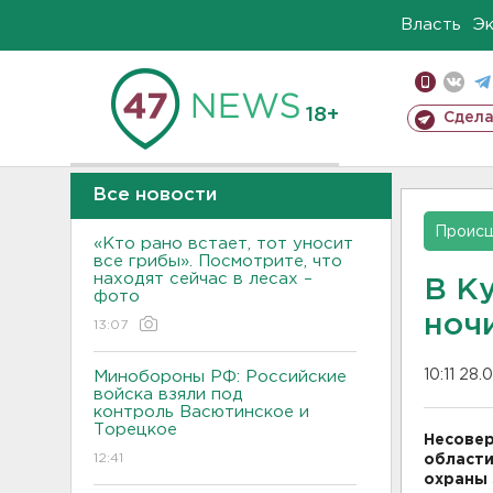
Власть
Э
18+
Сдела
Все новости
Проис
«Кто рано встает, тот уносит
все грибы». Посмотрите, что
находят сейчас в лесах –
В К
фото
ноч
13:07
10:11 28.
Минобороны РФ: Российские
войска взяли под
контроль Васютинское и
Торецкое
Несовер
12:41
области
охраны 