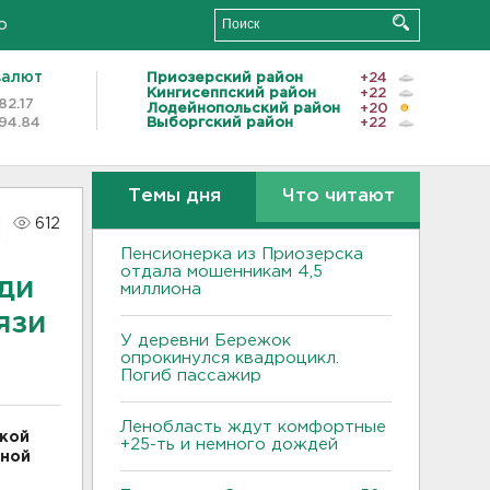
о
валют
Приозерский район
+24
Кингисеппский район
+22
82.17
Лодейнопольский район
+20
94.84
Выборгский район
+22
Темы дня
Что читают
612
Пенсионерка из Приозерска
отдала мошенникам 4,5
ди
миллиона
язи
У деревни Бережок
опрокинулся квадроцикл.
Погиб пассажир
Ленобласть ждут комфортные
ской
+25-ть и немного дождей
нной