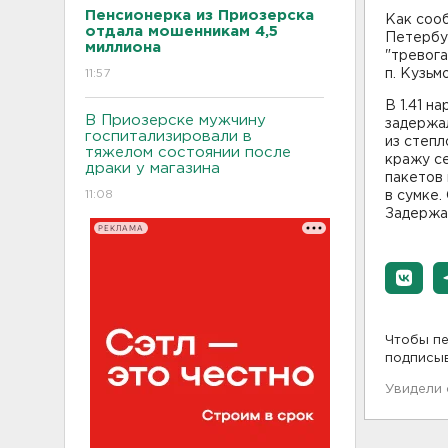
Пенсионерка из Приозерска
Как соо
отдала мошенникам 4,5
Петербур
миллиона
"тревога
11:57
п. Кузьм
В 1.41 н
В Приозерске мужчину
задержал
госпитализировали в
из степл
тяжелом состоянии после
кражу с
драки у магазина
пакетов 
11:08
в сумке.
Задержан
РЕКЛАМА
Чтобы пе
подписы
Увидели