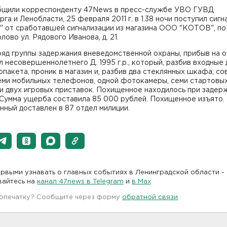
бщили корреспонденту 47News в пресс-службе УВО ГУВД
га и Ленобласти, 25 февраля 2011 г. в 1.38 ночи поступил сигн
" от сработавшей сигнализации из магазина ООО "КОТОВ", по
олово ул. Рядового Иванова, д. 21.
аряд группы задержания вневедомственной охраны, прибыв на о
 несовершеннолетнего Д. 1995 г.р., который, разбив входные
опакета, проник в магазин и, разбив два стеклянных шкафа, с
еми мобильных телефонов, одной фотокамеры, семи стартовы
и двух игровых приставок. Похищенное находилось при задер
 Сумма ущерба составила 85 000 рублей. Похищенное изъято.
ный доставлен в 87 отдел милиции.
рвыми узнавать о главных событиях в Ленинградской области -
вайтесь на
канал 47news в Telegram
и
в Maх
 опечатку? Сообщите через форму
обратной связи
.