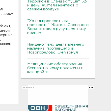
Террикон в Сланцах тушат 52-
й день. Жители мечтают о
свежем воздухе
ал
 адресу:
"Хотел проверить на
прочность". Житель Соснового
бъект,
Бора оторвал руку памятнику
 двери
воинам
овершил
х
жанном
Найдено тело девятилетнего
мальчика, пропавшего в
Новогорелово. Он утонул
Медицинские обследования
бесплатно: кому положены и
как пройти
РЕКЛАМА