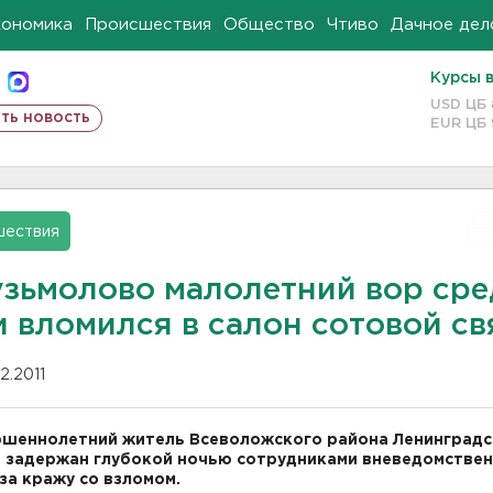
кономика
Происшествия
Общество
Чтиво
Дачное дел
Курсы 
USD ЦБ
ть новость
EUR ЦБ
шествия
узьмолово малолетний вор сре
и вломился в салон сотовой св
02.2011
шеннолетний житель Всеволожского района Ленинград
 задержан глубокой ночью сотрудниками вневедомстве
за кражу со взломом.