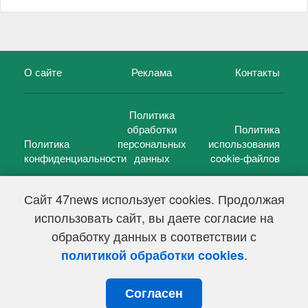
О сайте
Реклама
Контакты
Политика
обработки
Политика
Политика
персональных
использования
конфиденциальности
данных
cookie-файлов
Сайт 47news использует cookies. Продолжая
использовать сайт, вы даете согласие на
©
47 новостей (47 news)
2005 — 2026 г.
обработку данных в соответствии с
Свидетельство о регистрации СМИ Эл № ФС 77-39848, выдано
Федеральной службой по надзору в сфере связи,
.
политикой обработки cookies
информационных технологий и массовых коммуникаций
(Роскомнадзор) от 18 мая 2010г.
Согласен