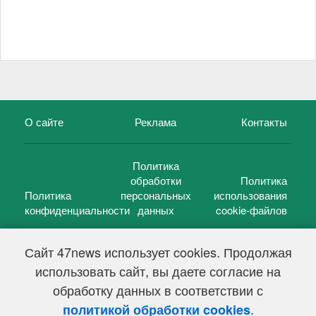
О сайте
Реклама
Контакты
Политика
обработки
Политика
Политика
персональных
использования
конфиденциальности
данных
cookie-файлов
Сайт 47news использует cookies. Продолжая
использовать сайт, вы даете согласие на
©
47 новостей (47 news)
2005 — 2026 г.
обработку данных в соответствии с
Свидетельство о регистрации СМИ Эл № ФС 77-39848, выдано
Федеральной службой по надзору в сфере связи,
.
политикой обработки cookies
информационных технологий и массовых коммуникаций