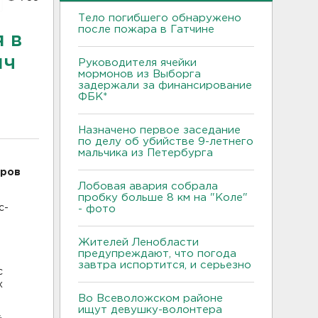
Тело погибшего обнаружено
после пожара в Гатчине
 в
яч
Руководителя ячейки
мормонов из Выборга
задержали за финансирование
ФБК*
Назначено первое заседание
по делу об убийстве 9-летнего
мальчика из Петербурга
аров
Лобовая авария собрала
пробку больше 8 км на "Коле"
с-
- фото
Жителей Ленобласти
предупреждают, что погода
завтра испортится, и серьезно
с
х
Во Всеволожском районе
ищут девушку-волонтера