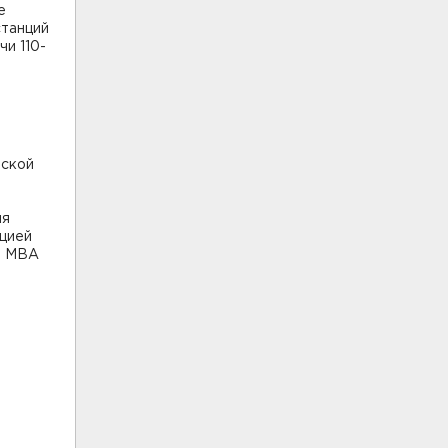
е
станций
и 110-
еской
ия
нцией
. МВА