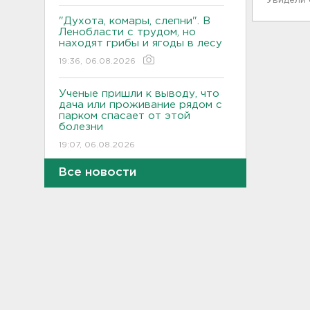
Увидели
"Духота, комары, слепни". В
Ленобласти с трудом, но
находят грибы и ягоды в лесу
19:36, 06.08.2026
Ученые пришли к выводу, что
дача или проживание рядом с
парком спасает от этой
болезни
19:07, 06.08.2026
Все новости
Для иностранных
абитуриентов хотят ввести
экзамен по русскому
18:49, 06.08.2026
Смертельное ДТП
произошло на КАД у Низино
18:23, 06.08.2026