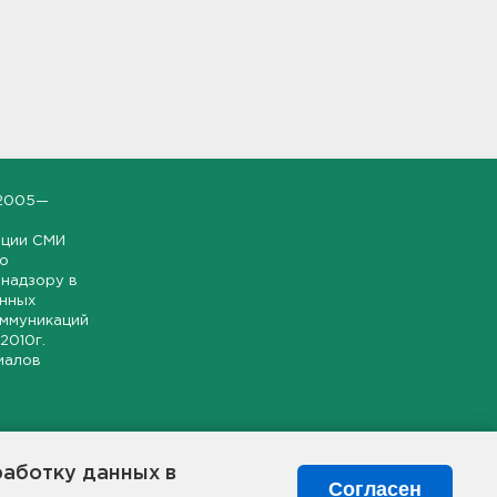
2005—
ации СМИ
но
надзору в
онных
оммуникаций
 2010г.
иалов
ской и
гионе.
работку данных в
я свободного
Согласен