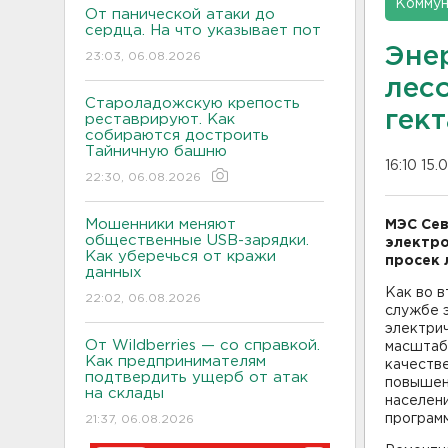
Коммун
От панической атаки до
сердца. На что указывает пот
Эне
23:03, 06.08.2026
лес
Староладожскую крепость
гект
реставрируют. Как
собираются достроить
Тайничную башню
16:10 15.
22:30, 06.08.2026
Мошенники меняют
МЭС Сев
общественные USB-зарядки.
электро
Как уберечься от кражи
просек 
данных
Как во в
22:02, 06.08.2026
службе 
электрич
От Wildberries — со справкой.
масштаб
Как предпринимателям
качеств
подтвердить ущерб от атак
повышен
на склады
населени
программ
21:37, 06.08.2026