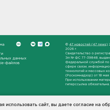
ма
©
47 новостей (47 news)
2026 г.
ти
Свидетельство о регистр
Эл № ФС 77-39848
, выда
льных данных
Федеральной службой по 
kie-файлов
сфере связи, информаци
технологий и массовых к
(Роскомнадзор) от
18 мая
При использовании матер
гиперссылка обязательна.
ет-издание, направленное на всестороннее освещение политиче
ской области, экономической и инвестиционной активности в ре
я использовать сайт, вы даете согласие на об
7 новостей» станет популярной и конструктивной площадкой дл