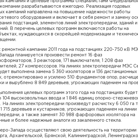
ая кампания и целевые программы специалистами Федерально
 компании разрабатываются ежегодно. Реализация годовых
ых кампаний направлена на повышение надежности работы
етевого оборудования и включает в себя ремонт и замену ос
ания подстанций, элементов линий электропередачи, зданий и
ний. В перечень целевых программ включаются работы на
бъектах, нуждающихся в скорейшей модернизации и техничес
ащении.
 ремонтной кампании 2011 года на подстанциях 220-750 кВ М
Запада планируется произвести ремонт 16 фаз
сформаторов, 3 реакторов, 171 выключателя, 1 208 фаз
нителей, 27 компрессоров. На линиях электропередачи МЭС С
удет выполнена замена 5 360 изоляторов и 136 дистанционных
к, отремонтировано и усилено 510 фундаментов опор, расчищ
ки и вырублено 8 849 деревьев, угрожающих падением на про
ыполнения целевых программ этого года на подстанциях будет
 104 высоковольтных ввода и 1 846 единиц опорно-стержнево
. На линиях электропередачи произведут расчистку 6 050 га т
1 715 деревьев и кустарников, угрожающих падением на линии
передачи, а также заменят 30 988 фарфоровых изолятора на
ные и более надежные аналоги из закаленного стекла.
еро-Запада осуществляют свою деятельность на территории 
га, Архангельской, Брянской, Калининградской, Ленинградско