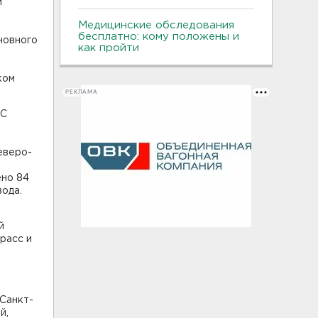
й
Медицинские обследования
бесплатно: кому положены и
новного
как пройти
ком
РЕКЛАМА
ЭС
еверо-
ено 84
вода.
й
расс и
Санкт-
й,