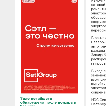
Ремонтн
РЕКЛАМА
сетевой
ремонтн
электрос
оборудов
сооруже
энергоо
переосн
В рамках
Северо-
автотран
разъеди
Запада б
распоро
га просе
В ходе в
заменено
изоляции
вырубку 
электро
современ
Тело погибшего
МЭС Сев
обнаружено после пожара в
Петербур