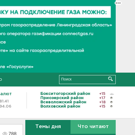
о
валют
Бокситогорский район
+15
Приозерский район
+17
81.41
Всеволожский район
+18
94.06
Волховский район
+15
Темы дня
Что читают
788