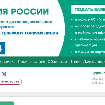
кономика
Происшествия
Общество
Чтиво
Дачное дел
Курсы 
USD ЦБ
ть новость
EUR ЦБ