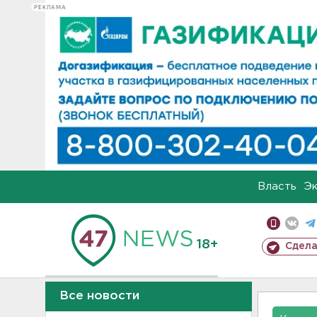
РЕКЛАМА
Власть
Э
18+
Сдела
Все новости