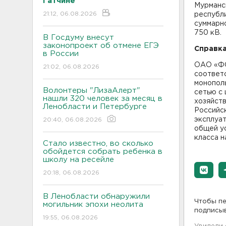
Гатчине
Мурманск
21:12, 06.08.2026
республи
суммарно
750 кВ.
В Госдуму внесут
законопроект об отмене ЕГЭ
Справка
в России
ОАО «ФС
21:02, 06.08.2026
соответ
монопол
Волонтеры "ЛизаАлерт"
сетью с 
нашли 320 человек за месяц в
хозяйств
Ленобласти и Петербурге
Российск
эксплуат
20:40, 06.08.2026
общей у
класса н
Стало известно, во сколько
обойдется собрать ребенка в
школу на ресейле
20:18, 06.08.2026
В Ленобласти обнаружили
Чтобы пе
могильник эпохи неолита
подписы
19:55, 06.08.2026