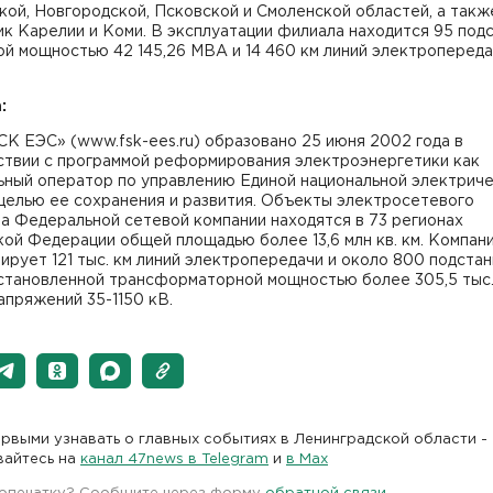
ой, Новгородской, Псковской и Смоленской областей, а такж
к Карелии и Коми. В эксплуатации филиала находится 95 под
й мощностью 42 145,26 МВА и 14 460 км линий электропередач
:
К ЕЭС» (www.fsk-ees.ru) образовано 25 июня 2002 года в
ствии с программой реформирования электроэнергетики как
ьный оператор по управлению Единой национальной электрич
целью ее сохранения и развития. Объекты электросетевого
а Федеральной сетевой компании находятся в 73 регионах
ой Федерации общей площадью более 13,6 млн кв. км. Компан
ирует 121 тыс. км линий электропередачи и около 800 подста
становленной трансформаторной мощностью более 305,5 тыс
апряжений 35-1150 кВ.
рвыми узнавать о главных событиях в Ленинградской области -
вайтесь на
канал 47news в Telegram
и
в Maх