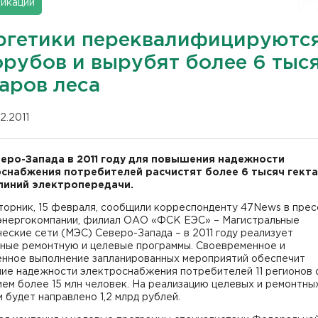
икации
ргетики переквалифицируются
орубов и вырубят более 6 тыс
аров леса
02.2011
еро-Запада в 2011 году для повышения надежности
снабжения потребителей расчистят более 6 тысяч гект
линий электропередачи.
торник, 15 февраля, сообщили корреспонденту 47News в прес
энергокомпании, филиал ОАО «ФСК ЕЭС» – Магистральные
еские сети (МЭС) Северо-Запада – в 2011 году реализует
ные ремонтную и целевые программы. Своевременное и
енное выполнение запланированных мероприятий обеспечит
ие надежности электроснабжения потребителей 11 регионов 
ем более 15 млн человек. На реализацию целевых и ремонтны
 будет направлено 1,2 млрд рублей.