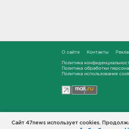
Наезд моторной лодки на
матрас с детьми в
Ленобласти стал уголовным
делом
18:22, 06.08.2026
Фермеры в Ленобласти
смогут получить до 8 млн
рублей на развитие
хозяйства
О сайте
Контакты
Рекла
18:07, 06.08.2026
Политика конфиденциальнос
Политика обработки персона
На "Сортавалу" съехались
Политика использования coo
спасатели и дорожники.
Отрабатывали легенду о
крупном ДТП
17:50, 06.08.2026
В пятницу вузы публикуют
списки. Ленобласть подвела
итоги приемной
47news.ru — независимое интерн
кампании-2026
общественной жизни в Ленинград
Сайт 47news использует cookies. Продолжа
Создатели рассчитывают, что «4
17:36, 06.08.2026