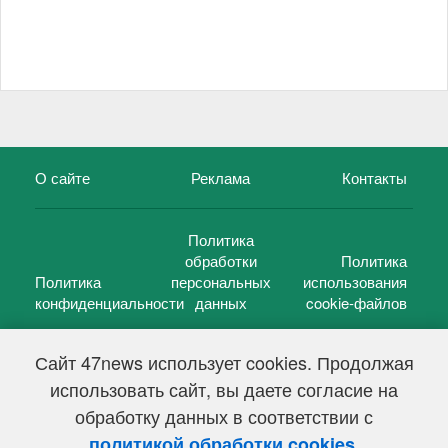
О сайте
Реклама
Контакты
Политика
обработки
Политика
Политика
персональных
использования
конфиденциальности
данных
cookie-файлов
Сайт 47news использует cookies. Продолжая
использовать сайт, вы даете согласие на
©
47 новостей (47 news)
2005 — 2026 г.
обработку данных в соответствии с
Свидетельство о регистрации СМИ Эл № ФС 77-39848, выдано
Федеральной службой по надзору в сфере связи,
.
политикой обработки cookies