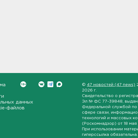
ма
©
47 новостей (47 news)
2026 г.
ти
Свидетельство о регистр
Эл № ФС 77-39848
, выда
льных данных
Федеральной службой по 
kie-файлов
сфере связи, информаци
технологий и массовых к
(Роскомнадзор) от
18 мая
При использовании матер
гиперссылка обязательна.