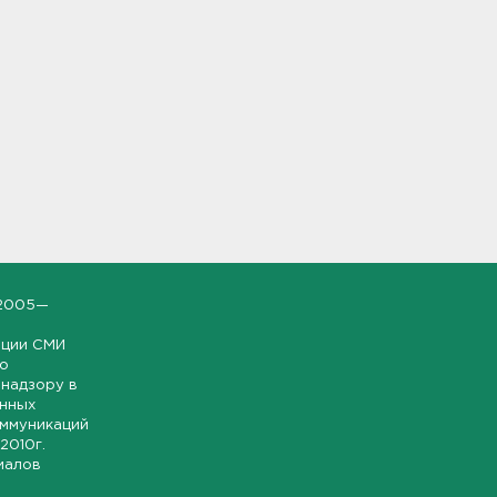
2005—
ации СМИ
но
надзору в
онных
оммуникаций
 2010г.
иалов