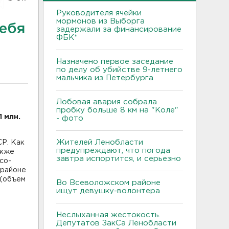
Руководителя ячейки
мормонов из Выборга
себя
задержали за финансирование
ФБК*
Назначено первое заседание
по делу об убийстве 9-летнего
мальчика из Петербурга
Лобовая авария собрала
пробку больше 8 км на "Коле"
 млн.
- фото
Жителей Ленобласти
Р. Как
предупреждают, что погода
акже
завтра испортится, и серьезно
со-
 районе
 (объем
Во Всеволожском районе
ищут девушку-волонтера
Неслыханная жестокость.
Депутатов ЗакСа Ленобласти