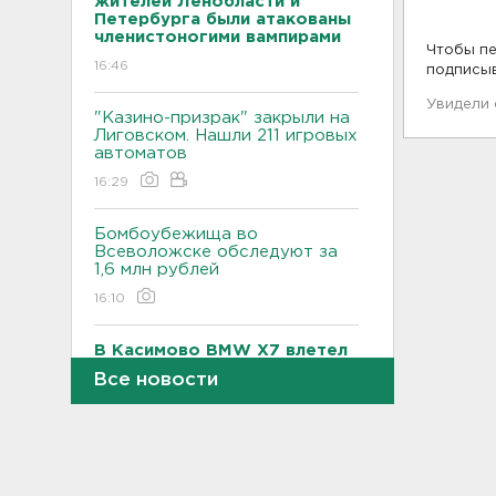
жителей Ленобласти и
Петербурга были атакованы
членистоногими вампирами
Чтобы пе
16:46
подписы
Увидели
"Казино-призрак" закрыли на
Лиговском. Нашли 211 игровых
автоматов
16:29
Бомбоубежища во
Всеволожске обследуют за
1,6 млн рублей
16:10
В Касимово BMW X7 влетел
и снёс детскую площадку -
Все новости
фото
15:51
Лобовая авария собрала
пробку больше 8 км на