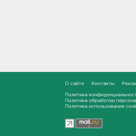
"Коле" - фото
15:32
Стало известно, зачем
депутатов ЗакСа экстренно
вызывают на работу
15:14
Жителей Ленобласти
предупреждают, что погода
завтра испортится, и
серьезно
15:01
О сайте
Контакты
Рекла
Во Всеволожском районе
Политика конфиденциальнос
ищут девушку-волонтера
Политика обработки персона
14:49
Политика использования coo
В Нижегородской области
четверо пострадали от
атаки БПЛА, в Брянской
области - пятеро раненых и