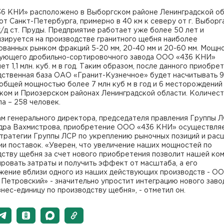
6 КНИ» расположено в Выборгском районе Ленинградской об
 от Санкт-Петербурга, примерно в 40 км к северу от г. Выборга
/д ст. Пруды. Предприятие работает уже более 50 лет и
изируется на производстве гранитного щебня наиболее
ованных рынком фракций 5-20 мм, 20-40 мм и 20-60 мм. Мощн
ующего дробильно-сортировочного завода ООО «436 КНИ»
ет 1,1 млн. куб. м в год. Таким образом, после данного приобре
дственная база ОАО «Гранит-Кузнечное» будет насчитывать 9
общей мощностью более 7 млн куб м в год и 6 месторождений
ком и Приозерском районах Ленинградской области. Количес
а – 258 человек.
ам генерального директора, председателя правления Группы 
дра Вахмистрова, приобретение ООО «436 КНИ» осуществляе
стратегии Группы ЛСР по укреплению рыночных позиций и рас
и поставок. «Уверен, что увеличение наших мощностей по
дству щебня за счет нового приобретения позволит нашей ко
ровать затраты и получить эффект от масштаба, а его
жение вблизи одного из наших действующих производств - О
Петровский» - значительно упростит интеграцию нового заво
нес-единицу по производству щебня», - отметил он.