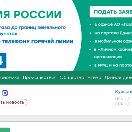
кономика
Происшествия
Общество
Чтиво
Дачное дел
Курсы 
USD ЦБ
ть новость
EUR ЦБ