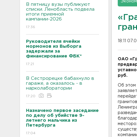
Эконом
В пятницу вузы публикуют
списки. Ленобласть подвела
итоги приемной
«Гр
кампании-2026
гра
17:36
18:11 07.
Руководителя ячейки
мормонов из Выборга
задержали за
финансирование ФБК*
ОАО «Гр
17:21
предвар
уставно
руб.
В Сестрорецке бабахнуло в
гараже, а оказалось - в
Об этом
нарколаборатории
заявляе
17:20
перейдет
гранито
Ленингра
Назначено первое заседание
разведан
по делу об убийстве 9-
благодар
летнего мальчика из
месторож
Петербурга
существ
17:04
компании