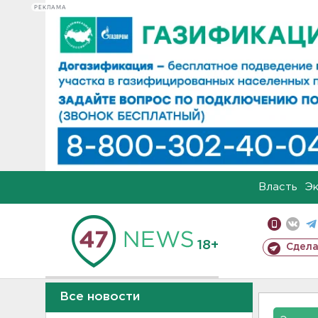
РЕКЛАМА
Власть
Э
18+
Сдела
Все новости