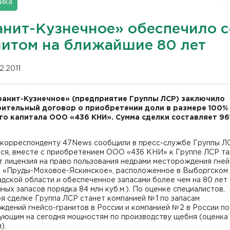
ика
анит-Кузнечное» обеспечило 
нитом на ближайшие 80 лет
02.2011
анит-Кузнечное» (предприятие Группы ЛСР) заключило
ительный договор о приобретении доли в размере 100%
го капитала ООО «436 КНИ». Сумма сделки составляет 961
 корреспонденту 47News сообщили в пресс-службе Группы ЛС
тся, вместе с приобретением ООО «436 КНИ» к Группе ЛСР т
 лицензия на право пользования недрами месторождения гней
в «Пруды-Моховое-Яскинское», расположенное в Выборгском
дской области и обеспеченное запасами более чем на 80 лет
ных запасов порядка 84 млн куб.м.). По оценке специалистов,
я сделке Группа ЛСР станет компанией №1 по запасам
дений гнейсо-гранитов в России и компанией №2 в России по
ующим на сегодня мощностям по производству щебня (оценка
).