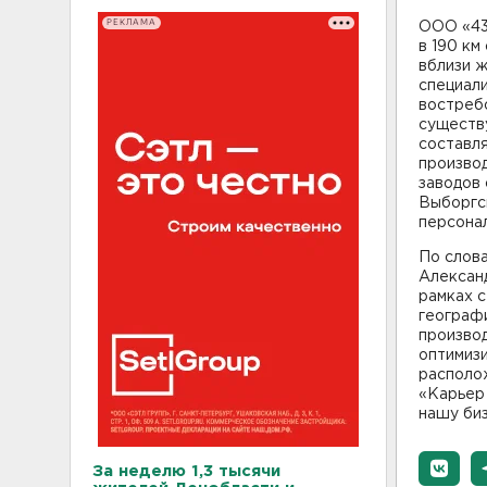
РЕКЛАМА
ООО «43
в 190 км
вблизи ж
специал
востреб
существ
составля
произво
заводов 
Выборгс
персонал
По слов
Алексан
рамках 
географи
произво
оптимизи
располо
«Карьер 
нашу биз
За неделю 1,3 тысячи