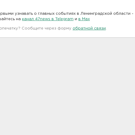
рвыми узнавать о главных событиях в Ленинградской области -
вайтесь на
канал 47news в Telegram
и
в Maх
 опечатку? Сообщите через форму
обратной связи
.