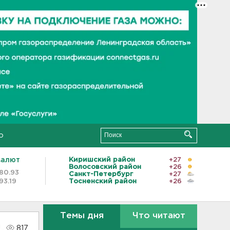
о
валют
Киришский район
+27
Волосовский район
+26
80.93
Санкт-Петербург
+27
93.19
Тосненский район
+26
Темы дня
Что читают
817