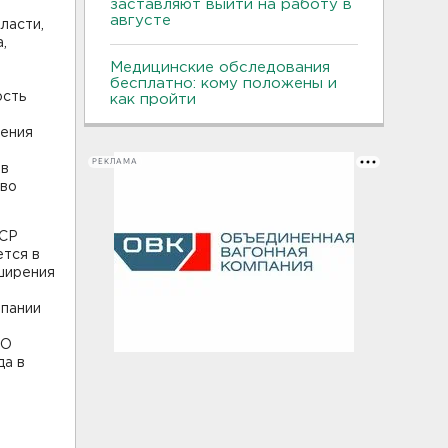
заставляют выйти на работу в
августе
ласти,
,
Медицинские обследования
бесплатно: кому положены и
ость
как пройти
тения
РЕКЛАМА
 в
тво
ЛСР
тся в
ширения
мпании
ОО
да в