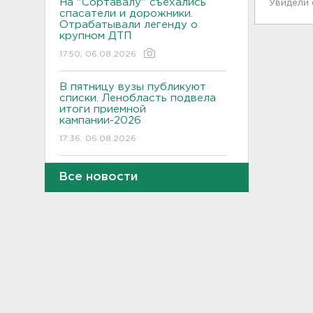
На "Сортавалу" съехались
Увидели
спасатели и дорожники.
Отрабатывали легенду о
крупном ДТП
17:50, 06.08.2026
В пятницу вузы публикуют
списки. Ленобласть подвела
итоги приемной
кампании-2026
17:36, 06.08.2026
Руководителя ячейки
Все новости
мормонов из Выборга
задержали за
финансирование ФБК*
17:21, 06.08.2026
В Сестрорецке бабахнуло в
гараже, а оказалось - в
нарколаборатории
17:20, 06.08.2026