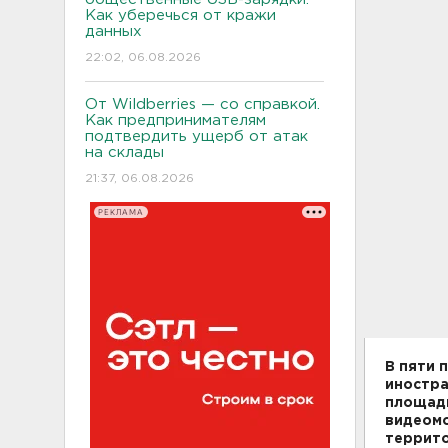
Как уберечься от кражи
данных
22:02, 06.08.2026
От Wildberries — со справкой.
Как предпринимателям
подтвердить ущерб от атак
на склады
21:37, 06.08.2026
РЕКЛАМА
В пяти 
иностра
площадь
видеомо
террит