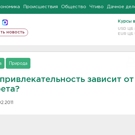
кономика
Происшествия
Общество
Чтиво
Дачное дел
Курсы 
USD ЦБ
ть новость
EUR ЦБ
а
Природа
 привлекательность зависит от
рета?
02.2011