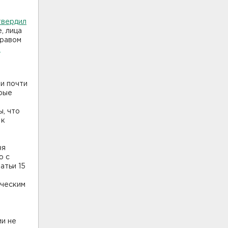
твердил
, лица
правом
в
и почти
орые
ы, что
 к
зя
ю с
атьи 15
ическим
ии не