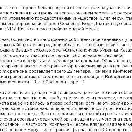
осте со стороны Ленинградской области приняли участие нач
распоряжения и контроля за использованием земельных ресур
а по управлению государственным имуществом Олег Чехун, гл
ального образования «Город Сосновый Бор» Дмитрий Пуляевс
ик КУМИ Кингисеппского района Андрей Мулин.
овам, большинство иностранных собственников земельных уча
чных районах Ленинградской области – это физические лица,
аждане бывших союзных республик (например, Украины, Казах
, которым эти участки достались либо по наследству, либо
тались ими в результате сделок купли-продажи. Общая площа
 которыми владеют иностранные юридические лица на пригран
иях региона, составляет всего 22 гектара. Причем в Кингисе
ском районах таких собственников нет вообще, в Выборгском
Ломоносовском – 9, а в Сосновом Бору – 1.
 как отметили в Департаменте информационной политики обла
ьства, эти данные еще требуют уточнения и проверки, поскол
чета ранее не велось, а право собственности на эти земли во 
 было зарегистрировано еще до вступления в силу соответст
емельного кодекса. За это время могли произойти разные изме
, смена состава учредителей организация из-за чего она пере
странной. В частности, компания «Несте», владеющая земель
 в Сосновом Бору, – иностранная фирма, но со 100-процентн