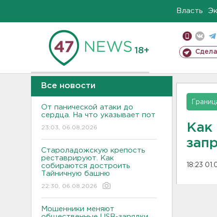
Власть
Э
18+
Сдела
Все новости
Границ
От панической атаки до
сердца. На что указывает пот
Как
23:03, 06.08.2026
зап
Староладожскую крепость
реставрируют. Как
18:23 01.
собираются достроить
Тайничную башню
22:30, 06.08.2026
Мошенники меняют
общественные USB-зарядки.