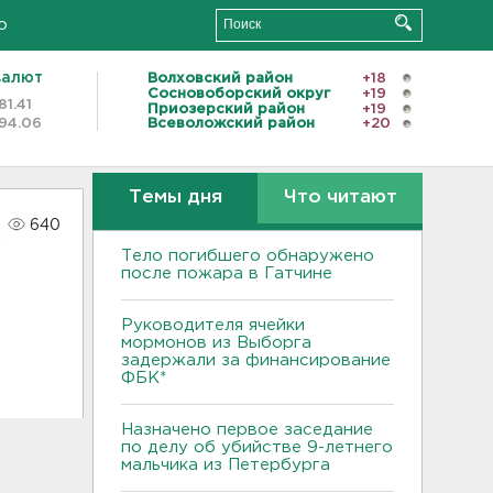
о
валют
Волховский район
+18
Сосновоборский округ
+19
81.41
Приозерский район
+19
94.06
Всеволожский район
+20
Темы дня
Что читают
640
Тело погибшего обнаружено
после пожара в Гатчине
Руководителя ячейки
мормонов из Выборга
задержали за финансирование
ФБК*
Назначено первое заседание
по делу об убийстве 9-летнего
мальчика из Петербурга