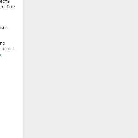
 есть
 слабое
ам с
 по
рованы.
ь