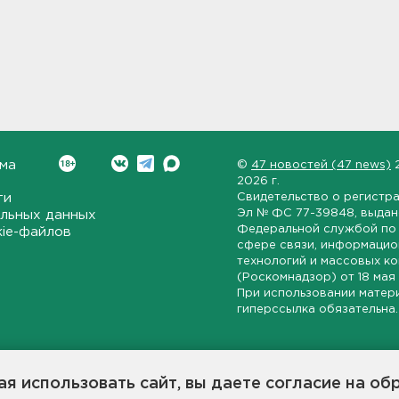
ма
©
47 новостей (47 news)
2026 г.
ти
Свидетельство о регистр
Эл № ФС 77-39848
, выда
льных данных
Федеральной службой по 
kie-файлов
сфере связи, информаци
технологий и массовых к
(Роскомнадзор) от
18 мая
При использовании матер
гиперссылка обязательна.
ет-издание, направленное на всестороннее освещение политиче
ской области, экономической и инвестиционной активности в ре
я использовать сайт, вы даете согласие на об
7 новостей» станет популярной и конструктивной площадкой дл