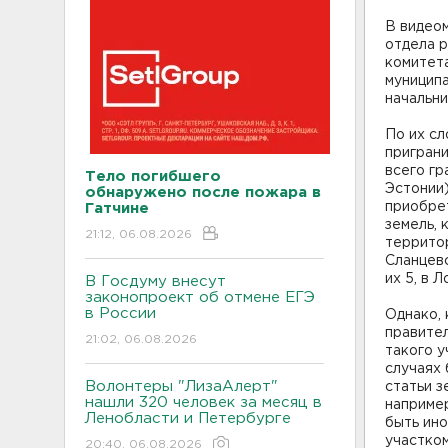
В видеом
отдела 
комитет
муницип
начальн
По их сл
приграни
всего гр
Тело погибшего
Эстонии)
обнаружено после пожара в
приобре
Гатчине
земель,
21:12, 06.08.2026
территор
Сланцев
их 5, в 
В Госдуму внесут
законопроект об отмене ЕГЭ
в России
Однако,
правител
21:02, 06.08.2026
такого у
случаях
Волонтеры "ЛизаАлерт"
статьи з
нашли 320 человек за месяц в
например
Ленобласти и Петербурге
быть ино
участком
20:40, 06.08.2026