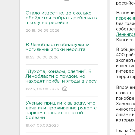
российск
Стало известно, во сколько
Напомни
обойдется собрать ребенка в
перечен
школу на ресейле
без граж
собствен
20:18, 06.08.2026
Ленингр
Кингисеп
В Ленобласти обнаружили
могильник эпохи неолита
В общей
400 рай
19:55, 06.08.2026
эксперты
инвестиц
"Духота, комары, слепни". В
интерес
Ленобласти с трудом, но
территор
находят грибы и ягоды в лесу
Впрочем,
19:36, 06.08.2026
назвать 
приобрет
Ученые пришли к выводу, что
Земельн
дача или проживание рядом с
«иностр
парком спасает от этой
лицам» н
болезни
которых 
19:07, 06.08.2026
Глава Со