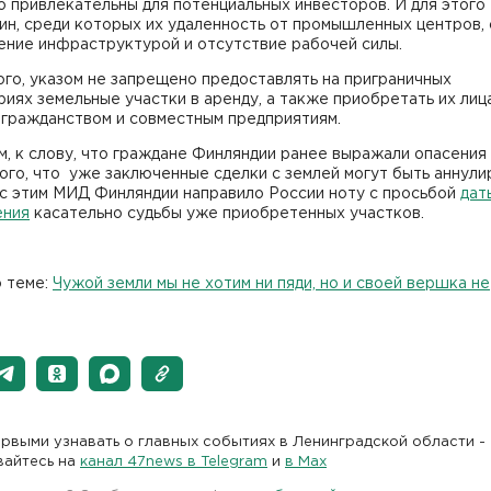
 привлекательны для потенциальных инвесторов. И для этого
ин, среди которых их удаленность от промышленных центров,
ение инфраструктурой и отсутствие рабочей силы.
го, указом не запрещено предоставлять на приграничных
иях земельные участки в аренду, а также приобретать их лиц
 гражданством и совместным предприятиям.
, к слову, что граждане Финляндии ранее выражали опасения
ого, что уже заключенные сделки с землей могут быть аннули
 с этим МИД Финляндии направило России ноту с просьбой
дат
ения
касательно судьбы уже приобретенных участков.
о теме:
Чужой земли мы не хотим ни пяди, но и своей вершка не
рвыми узнавать о главных событиях в Ленинградской области -
вайтесь на
канал 47news в Telegram
и
в Maх