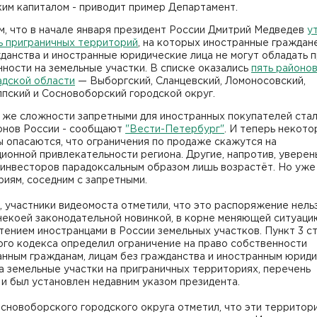
им капиталом - приводит пример Департамент.
м, что в начале января президент России Дмитрий Медведев
у
ь приграничных территорий
, на которых иностранные граждане
данства и иностранные юридические лица не могут обладать 
ности на земельные участки. В списке оказались
пять районо
адской области
— Выборгский, Сланцевский, Ломоносовский,
пский и Сосновоборский городской округ.
 же сложности запретными для иностранных покупателей стал
онов России - сообщают
"Вести-Петербург"
. И теперь некот
 опасаются, что ограничения по продаже скажутся на
ионной привлекательности региона. Другие, напротив, уверен
 инвесторов парадоксальным образом лишь возрастёт. Но уже
иям, соседним с запретными.
 участники видеомоста отметили, что это распоряжение нель
некоей законодательной новинкой, в корне меняющей ситуаци
ением иностранцами в России земельных участков. Пункт 3 ст
ого кодекса определил ограничение на право собственности
анным гражданам, лицам без гражданства и иностранным юрид
а земельные участки на приграничных территориях, перечень
и был установлен недавним указом президента.
сновоборского городского округа отметил, что эти территор