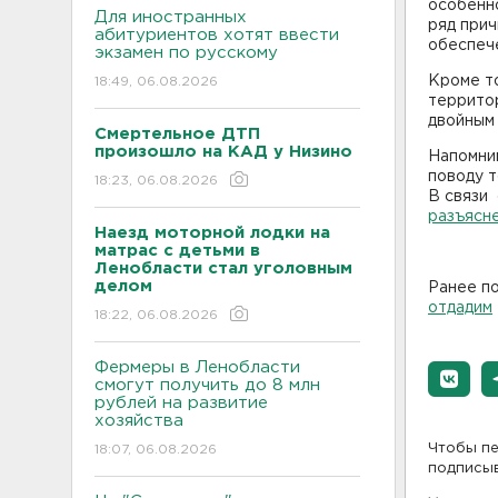
особенно
Для иностранных
ряд прич
абитуриентов хотят ввести
обеспеч
экзамен по русскому
Кроме то
18:49, 06.08.2026
территор
двойным
Смертельное ДТП
произошло на КАД у Низино
Напомним
поводу т
18:23, 06.08.2026
В связи
разъясн
Наезд моторной лодки на
матрас с детьми в
Ленобласти стал уголовным
делом
Ранее п
отдадим
18:22, 06.08.2026
Фермеры в Ленобласти
смогут получить до 8 млн
рублей на развитие
хозяйства
Чтобы пе
18:07, 06.08.2026
подписы