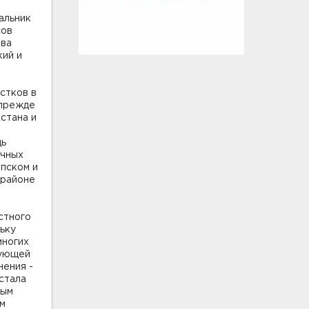
альник
сов
ава
кий и
стков в
 прежде
стана и
дь
ичных
ппском и
 районе
стного
ьку
многих
вующей
нения -
стала
ным
ым