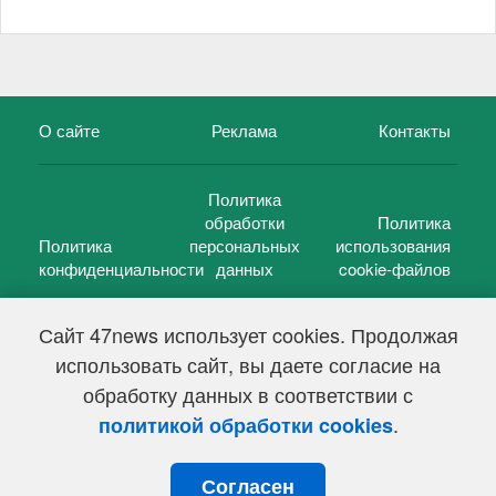
О сайте
Реклама
Контакты
Политика
обработки
Политика
Политика
персональных
использования
конфиденциальности
данных
cookie-файлов
Сайт 47news использует cookies. Продолжая
использовать сайт, вы даете согласие на
©
47 новостей (47 news)
2005 — 2026 г.
обработку данных в соответствии с
Свидетельство о регистрации СМИ Эл № ФС 77-39848, выдано
Федеральной службой по надзору в сфере связи,
.
политикой обработки cookies
информационных технологий и массовых коммуникаций
(Роскомнадзор) от 18 мая 2010г.
Согласен