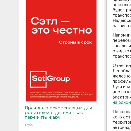
воспольз
будет ра
транспор
Надеюсь,
развиват
Напомним
перевозк
западная
ожидают
транспор
Отметим,
Ленобла
железно
профильн
Луги или
чем на 
электрич
на одном
Врач дала рекомендации для
По слова
родителей с детьми - как
пережить жару
кого ест
территор
17:59
автовлад