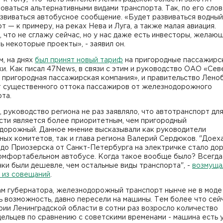
оваться альтернативными видами транспорта. Так, по его слов
звиваться автобусное сообщение. «Будет развиваться водный
т — к примеру, на реках Нева и Луга, а также малая авиация.
 что не сглажу сейчас, но у нас даже есть инвесторы, желаю
ь некоторые проекты», - заявил он.
, на днях
был принят новый тариф
на пригородные пассажирс
и. Как писал 47News, в связи с этим и руководство ОАО «Сев
 пригородная пассажирская компания», и правительство Лено
 существенного оттока пассажиров от железнодорожного
та.
 руководство региона не раз заявляло, что автотранспорт дл
сти является более приоритетным, чем пригородный
дорожный. Данное мнение высказывали как руководители
ых комитетов, так и глава региона Валерий Сердюков. "Доех
 до Приозерска от Санкт-Петербурга на электричке стало до
комфортабельном автобусе. Когда такое вообще было? Всегда
ки были дешевле, чем остальные виды транспорта", -
возмуща
 из совещаний
.
м губернатора, железнодорожный транспорт нынче не в моде -
ь возможность, давно пересели на машины. Тем более что сей
ии Ленинградской области в сотни раз возросло количество
ельцев по сравнению с советскими временами - машина есть 