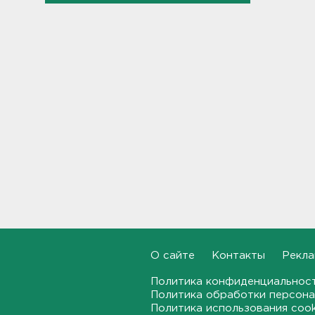
Бывшего директора Popcorn
Books приговорили к 4 годам
условно
16:16
Выходные в Ленобласти
порадуют теплом. Но
местами будет дождливо и
ветрено
16:02
В магазин — с арматурой. В
Шушарах дама добывала
товар не голыми руками
15:58
О сайте
Контакты
Рекла
Товары Wildberries будут
храниться и на партнерских
Политика конфиденциальнос
складах
Политика обработки персона
15:43
Политика использования coo