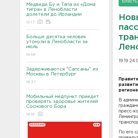
Власть
Медведи Бу и Тяпа из «Дома
тигра» в Ленобласти
долетели до Ирландии
Нов
19:17
пас
тра
Больше десятка человек
утонули в Ленобласти за
Лен
июль
18:58
19:19 24.
Задерживаются "Сапсаны" из
Москвы в Петербург
Правите
18:37
развити
регионе
Мобильный медпункт приедет
В админи
проверять здоровье жителей
граждане
Соснового Бора
пресс-к
18:18
Ленингра
транспо
РЕКЛАМА
По его с
приведут