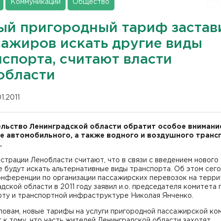
Коммуникации
Общество
ый пригородный тариф застав
сажиров искать другие виды
нспорта, считают власти
области
01.2011
льство Ленинградской области обратит особое внимани
е автомобильного, а также водного и воздушного транс
.
страции Ленобласти считают, что в связи с введением нового
 будут искать альтернативные виды транспорта. Об этом сего
онференции по организации пассажирских перевозок на терр
дской области в 2011 году заявил и.о. председателя комитета 
рту и транспортной инфраструктуре Николая Янченко.
ловам, новые тарифы на услуги пригородной пассажирской ко
 к тому, что часть жителей Ленинградской области захотят