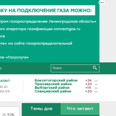
о
валют
Бокситогорский район
+24
Приозерский район
+20
81.41
Выборгский район
+19
94.06
Сланцевский район
+20
Темы дня
Что читают
526