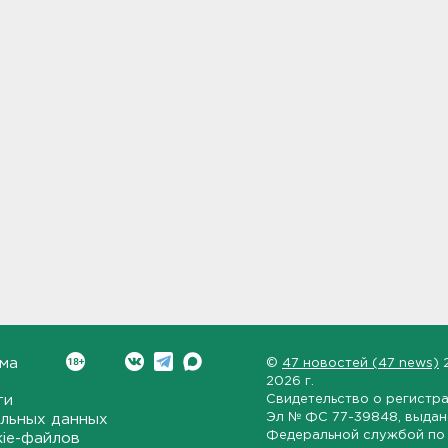
ма
©
47 новостей (47 news)
2026 г.
ти
Свидетельство о регистр
Эл № ФС 77-39848
, выда
льных данных
Федеральной службой по 
kie-файлов