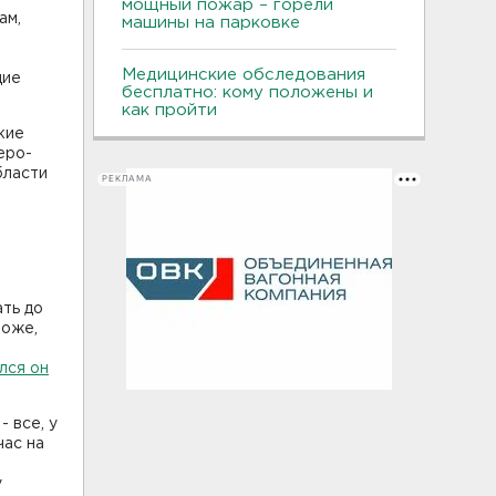
мощный пожар – горели
ам,
машины на парковке
Медицинские обследования
щие
бесплатно: кому положены и
как пройти
кие
еро-
бласти
РЕКЛАМА
я
ать до
роже,
лся он
 все, у
час на
у