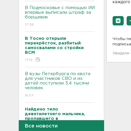
каждого 
В Подмосковье с помощью ИИ
впервые выписали штраф за
борщевик
17:38
В Тосно открыли
Чтобы пе
перекрёсток, разбитый
подписы
самосвалами со стройки
ВСМ
Увидели
17:19
В вузы Петербурга по квоте
для участников СВО и их
детей поступили 3,4 тысячи
человек
16:57
Найдено тело
девятилетнего мальчика,
пропавшего в
Новогорелово. Он утонул
Все новости
16:41