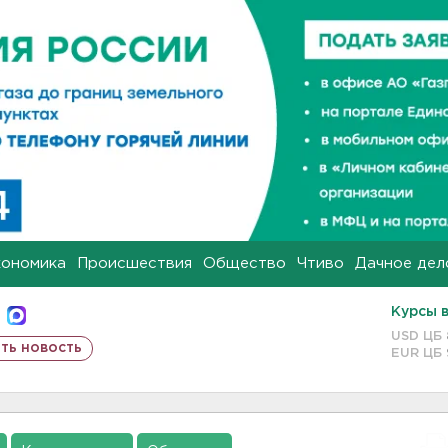
кономика
Происшествия
Общество
Чтиво
Дачное дел
Курсы 
USD ЦБ
ть новость
EUR ЦБ