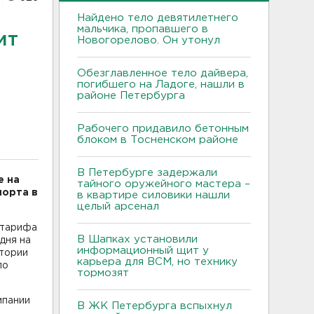
Найдено тело девятилетнего
мальчика, пропавшего в
ит
Новогорелово. Он утонул
Обезглавленное тело дайвера,
погибшего на Ладоге, нашли в
районе Петербурга
Рабочего придавило бетонным
блоком в Тосненском районе
В Петербурге задержали
е на
тайного оружейного мастера –
порта в
в квартире силовики нашли
целый арсенал
 тарифа
В Шапках установили
дня на
информационный щит у
итории
карьера для ВСМ, но технику
по
тормозят
мпании
В ЖК Петербурга вспыхнул