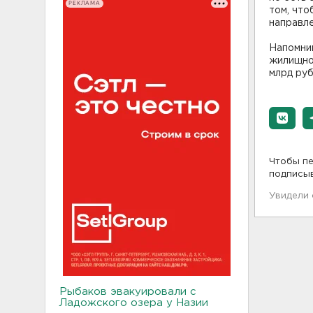
РЕКЛАМА
том, что
направле
Напомним
жилищног
млрд руб
Чтобы пе
подписы
Увидели
Рыбаков эвакуировали с
Ладожского озера у Назии