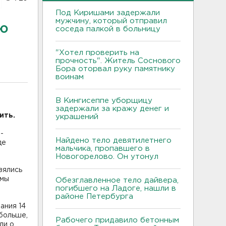
Под Киришами задержали
мужчину, который отправил
ю
соседа палкой в больницу
"Хотел проверить на
прочность". Житель Соснового
Бора оторвал руку памятнику
воинам
В Кингисеппе уборщицу
задержали за кражу денег и
ить.
украшений
-
Найдено тело девятилетнего
де
мальчика, пропавшего в
Новогорелово. Он утонул
зялись
 мы
Обезглавленное тело дайвера,
погибшего на Ладоге, нашли в
районе Петербурга
ания 14
 больше,
Рабочего придавило бетонным
ли о