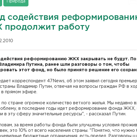
Природа
д содействия реформировани
 продолжит работу
12.2010
действия реформированию ЖКХ закрывать не будут. По
Владимира Путина, ранее шли разговоры о том, чтобы
ровать этот фонд, но было принято решение его сохран
дает корреспондент 47News, об этом заявил сегодня премьер
страны Владимир Путин, отвечая на вопросы граждан РФ в хо
 в прямом эфире.
 по стране огромное количество ветхого жилья. Мы недавно в
проблему, в последние годы идет реформирование фонда ЖКХ,
и в эту сферу значительные ресурсы", - рассказал Путин.
ловам, за время работы фонда были улучшены условия прожив
век, это 10% от всего населения страны. "Понятно, что нужно
очевидные бюджетные ограничения, есть предел. Разговоры ш