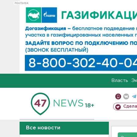
РЕКЛАМА
Власть
Э
18+
Сдела
Все новости