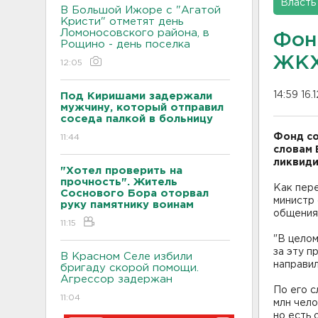
Власть
В Большой Ижоре с "Агатой
Кристи" отметят день
Ломоносовского района, в
Фон
Рощино - день поселка
ЖКХ
12:05
14:59 16.
Под Киришами задержали
мужчину, который отправил
соседа палкой в больницу
Фонд со
11:44
словам 
ликвиди
"Хотел проверить на
прочность". Житель
Как пере
Соснового Бора оторвал
министр 
руку памятнику воинам
общения
11:15
"В целом
за эту 
В Красном Селе избили
направил
бригаду скорой помощи.
Агрессор задержан
По его с
11:04
млн чело
но есть 