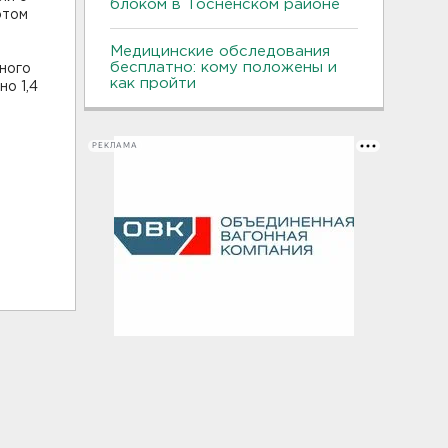
блоком в Тосненском районе
этом
Медицинские обследования
бесплатно: кому положены и
ного
как пройти
о 1,4
РЕКЛАМА