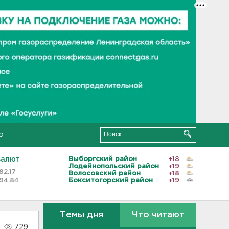
о
валют
Выборгский район
+18
Лодейнопольский район
+19
82.17
Волосовский район
+18
94.84
Бокситогорский район
+19
Темы дня
Что читают
729