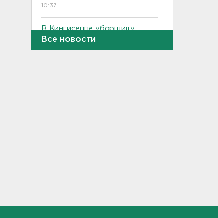
10:37
В Кингисеппе уборщицу
задержали за кражу денег и
Все новости
украшений
10:17
Инспекторы проверят
водителей на трезвость в
Петербурге и Ленобласти
09:54
Почти 400 за ночь, почти 90 -
за утро - беспилотники
атакуют регионы России
09:23
Комтранс напомнил о
маршрутах «наземки» на
фоне переноса электричек
Московского направления
23:53, 07.08.2026