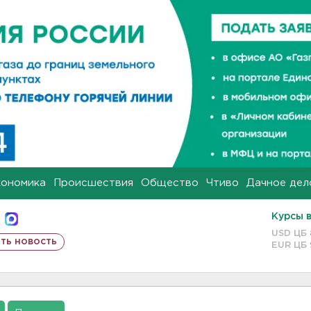
кономика
Происшествия
Общество
Чтиво
Дачное дел
Курсы 
USD ЦБ
ть новость
EUR ЦБ