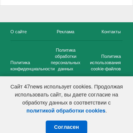
О сайте
Реклама
Контакты
Политика
обработки
Политика
Политика
персональных
использования
конфиденциальности
данных
cookie-файлов
Сайт 47news использует cookies. Продолжая
использовать сайт, вы даете согласие на
©
47 новостей (47 news)
2005 — 2026 г.
обработку данных в соответствии с
Свидетельство о регистрации СМИ Эл № ФС 77-39848, выдано
Федеральной службой по надзору в сфере связи,
.
политикой обработки cookies
информационных технологий и массовых коммуникаций
(Роскомнадзор) от 18 мая 2010г.
Согласен