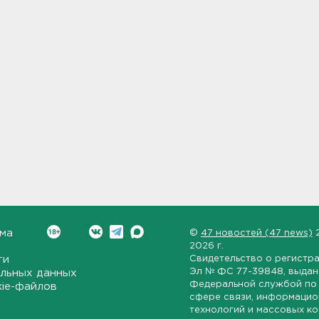
ма
©
47 новостей (47 news)
2026 г.
ти
Свидетельство о регистр
Эл № ФС 77-39848
, выда
льных данных
Федеральной службой по 
kie-файлов
сфере связи, информаци
технологий и массовых к