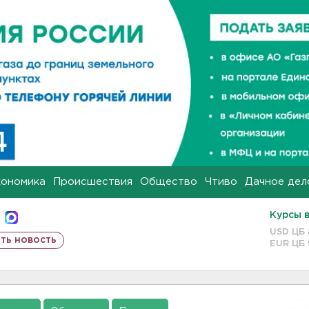
кономика
Происшествия
Общество
Чтиво
Дачное дел
Курсы 
USD ЦБ
ть новость
EUR ЦБ