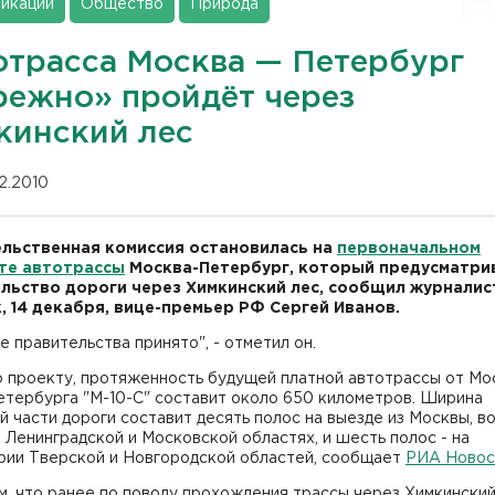
икации
Общество
Природа
отрасса Москва — Петербург
режно» пройдёт через
кинский лес
12.2010
льственная комиссия остановилась на
первоначальном
те автотрассы
Москва-Петербург, который предусматри
льство дороги через Химкинский лес, сообщил журналис
, 14 декабря, вице-премьер РФ Сергей Иванов.
 правительства принято", - отметил он.
о проекту, протяженность будущей платной автотрассы от Мо
етербурга "М-10-С" составит около 650 километров. Ширина
 части дороги составит десять полос на выезде из Москвы, в
в Ленинградской и Московской областях, и шесть полос - на
рии Тверской и Новгородской областей, сообщает
РИА Новос
, что ранее по поводу прохождения трассы через Химкинский