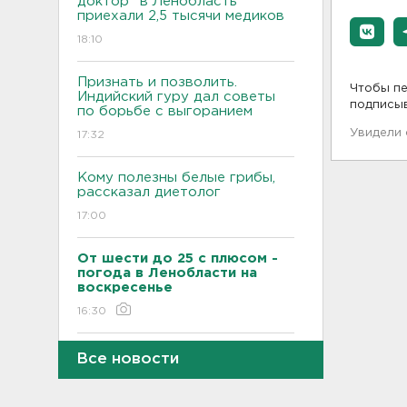
доктор" в Ленобласть
приехали 2,5 тысячи медиков
18:10
Признать и позволить.
Чтобы пе
Индийский гуру дал советы
подписы
по борьбе с выгоранием
Увидели
17:32
Кому полезны белые грибы,
рассказал диетолог
17:00
От шести до 25 с плюсом -
погода в Ленобласти на
воскресенье
16:30
Гаражная амнистия и
Все новости
лекарства. Какие законы
вступают в силу в августе
16:00