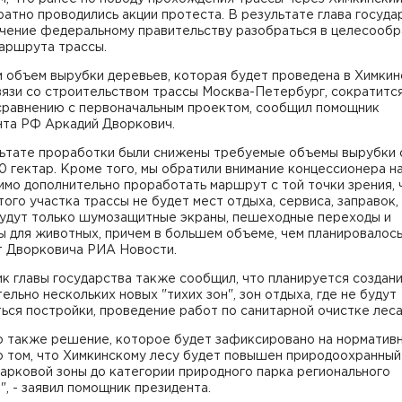
атно проводились акции протеста. В результате глава госуда
учение федеральному правительству разобраться в целесообр
маршрута трассы.
 объем вырубки деревьев, которая будет проведена в Химки
вязи со строительством трассы Москва-Петербург, сократится 
 сравнению с первоначальным проектом, сообщил помощник
нта РФ Аркадий Дворкович.
льтате проработки были снижены требуемые объемы вырубки 
0 гектар. Кроме того, мы обратили внимание концессионера на
мо дополнительно проработать маршрут с той точки зрения, 
того участка трассы не будет мест отдыха, сервиса, заправок,
 будут только шумозащитные экраны, пешеходные переходы и
 для животных, причем в большем объеме, чем планировалось"
т Дворковича РИА Новости.
к главы государства также сообщил, что планируется создан
ельно нескольких новых "тихих зон", зон отдыха, где не будут
ься постройки, проведение работ по санитарной очистке леса
о также решение, которое будет зафиксировано на норматив
о том, что Химкинскому лесу будет повышен природоохранный
арковой зоны до категории природного парка регионального
", - заявил помощник президента.