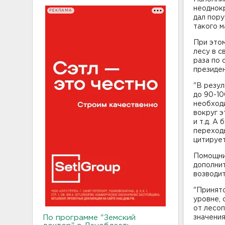
неоднокр
РЕКЛАМА
дал пор
такого 
При этом
лесу в с
раза по
президе
"В резу
до 90-10
необходи
вокруг э
и т.д. А
переходы
цитируе
Помощни
дополнит
возводит
"Принят
уровне, 
от лесоп
По программе "Земский
значения