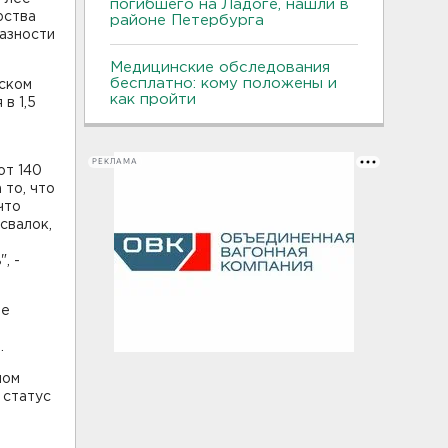
погибшего на Ладоге, нашли в
рства
районе Петербурга
азности
Медицинские обследования
бесплатно: кому положены и
нском
как пройти
в 1,5
РЕКЛАМА
от 140
 то, что
что
 свалок,
, -
ие
.
ном
 статус