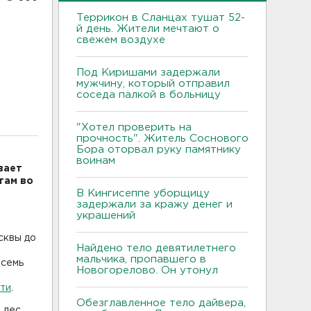
Террикон в Сланцах тушат 52-
й день. Жители мечтают о
свежем воздухе
Под Киришами задержали
мужчину, который отправил
соседа палкой в больницу
"Хотел проверить на
прочность". Житель Соснового
Бора оторвал руку памятнику
воинам
вает
там во
В Кингисеппе уборщицу
задержали за кражу денег и
украшений
сквы до
Найдено тело девятилетнего
мальчика, пропавшего в
осемь
Новогорелово. Он утонул
ти
.
Обезглавленное тело дайвера,
 лес