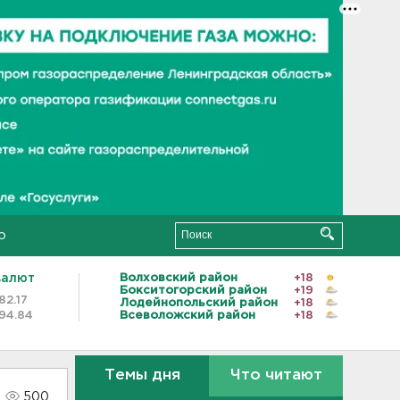
о
валют
Волховский район
+18
Бокситогорский район
+19
82.17
Лодейнопольский район
+18
94.84
Всеволожский район
+18
Темы дня
Что читают
500