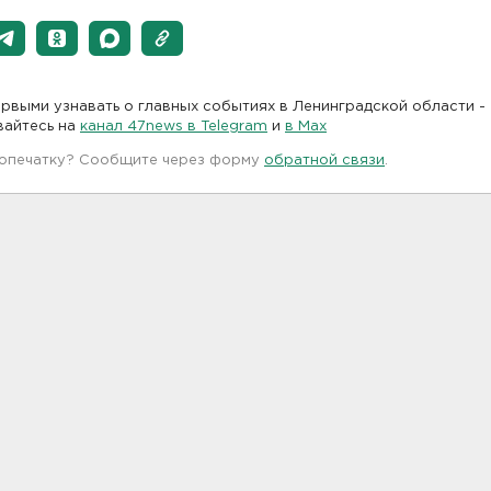
рвыми узнавать о главных событиях в Ленинградской области -
вайтесь на
канал 47news в Telegram
и
в Maх
 опечатку? Сообщите через форму
обратной связи
.