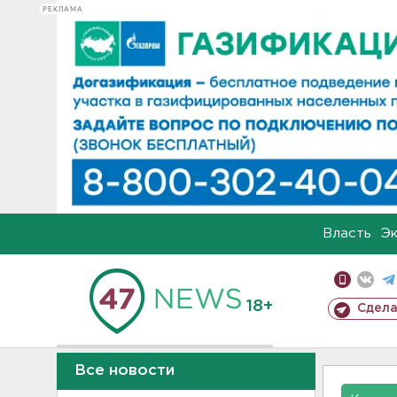
РЕКЛАМА
Власть
Э
18+
Сдела
Все новости