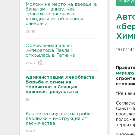
Коммун
Молоку не место на дверце, а
бананам – внизу. Как
правильно заполнять
Авт
холодильник, объяснили
санврачи
«бе
20:16
Хим
Обновленная аллея
16:02 14.
императора Павла I
открылась в Гатчине
19:46
Правите
маршру
Администрация Ленобласти:
строите
Борьба с огнем на
вторник
терриконе в Сланцах
приносит результаты
"Решение
19:14
Согласн
Санкт-П
Как не наткнуться на грибы-
проезжей
двойники – инструкция от
полос - 
лесничества
террито
18:42
Напомним