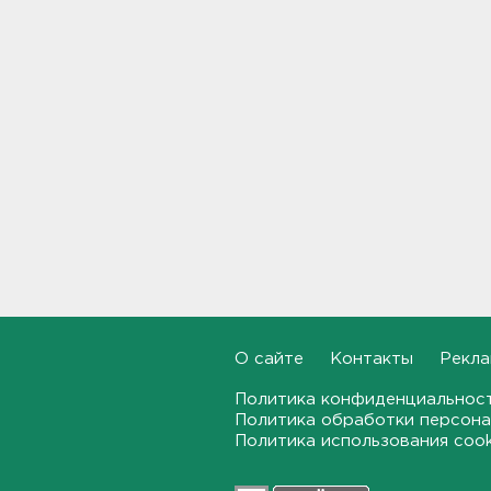
В Белгородской области при
атаке БПЛА ранены трое, на
Ильском НПЗ число
пострадавших выросло до
шести
15:37
Мужчину с яхты у острова
Сескар эвакуировали
вертолетом
15:12
В Севастополе после атаки
БПЛА повреждены 15
многоквартирных домов и
О сайте
Контакты
Рекла
автомобили
14:57
Политика конфиденциальнос
Политика обработки персона
Политика использования coo
Скончался отец футболиста
Месси