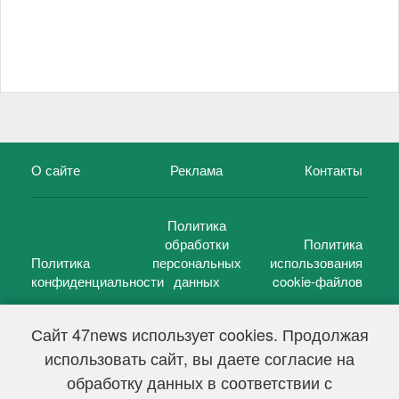
О сайте
Реклама
Контакты
Политика
обработки
Политика
Политика
персональных
использования
конфиденциальности
данных
cookie-файлов
Сайт 47news использует cookies. Продолжая
использовать сайт, вы даете согласие на
©
47 новостей (47 news)
2005 — 2026 г.
обработку данных в соответствии с
Свидетельство о регистрации СМИ Эл № ФС 77-39848, выдано