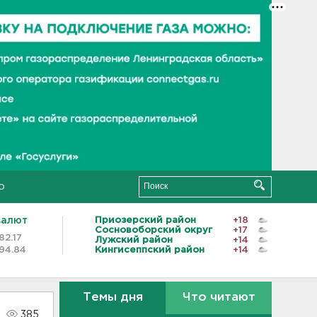
о
валют
Приозерский район
+18
Сосновоборский округ
+17
82.17
Лужский район
+14
94.84
Кингисеппский район
+14
Темы дня
Что читают
385