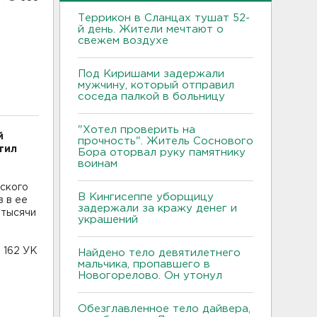
Террикон в Сланцах тушат 52-
й день. Жители мечтают о
свежем воздухе
Под Киришами задержали
мужчину, который отправил
соседа палкой в больницу
"Хотел проверить на
й
прочность". Житель Соснового
тил
Бора оторвал руку памятнику
воинам
нского
В Кингисеппе уборщицу
з в ее
задержали за кражу денег и
 тысячи
украшений
 162 УК
Найдено тело девятилетнего
мальчика, пропавшего в
Новогорелово. Он утонул
Обезглавленное тело дайвера,