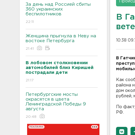
Проис
За день над Россией сбиты
360 украинских
беспилотников
В Г
22:11
вет
Женщина прыгнула в Неву на
10:38 09.
востоке Петербурга
21:41
В Гатчи
В лобовом столкновении
преступ
автомобилей близ Киришей
мобильн
пострадали дети
Как соо
21:17
района н
дом окол
Петербургские мосты
рублей, 
окрасятся в цвета
Ленинградской Победы 9
По факту
августа
РФ.
20:48
РЕКЛАМА