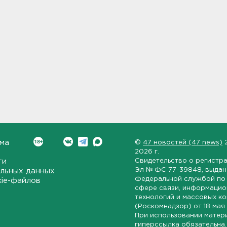
ма
©
47 новостей (47 news)
2026 г.
ти
Свидетельство о регистр
Эл № ФС 77-39848
, выда
льных данных
Федеральной службой по 
kie-файлов
сфере связи, информаци
технологий и массовых к
(Роскомнадзор) от
18 мая
При использовании матер
гиперссылка обязательна.