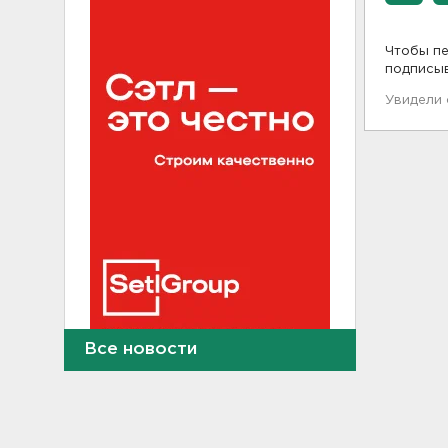
Чтобы пе
подписы
Увидели
Все новости
Молоку не место на дверце, а
бананам – внизу. Как
правильно заполнять
холодильник, объяснили