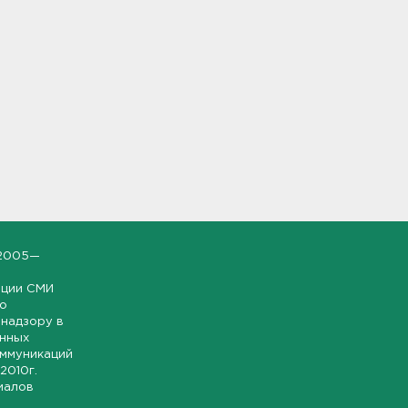
2005—
ации СМИ
но
надзору в
онных
оммуникаций
 2010г.
иалов