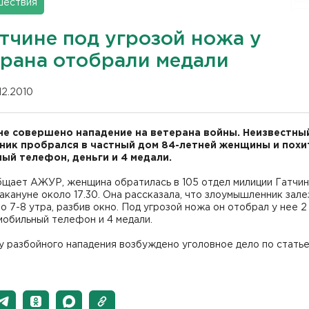
шествия
атчине под угрозой ножа у
ерана отобрали медали
12.2010
не совершено нападение на ветерана войны. Неизвестны
ник пробрался в частный дом 84-летней женщины и похи
ый телефон, деньги и 4 медали.
бщает АЖУР, женщина обратилась в 105 отдел милиции Гатчи
акануне около 17.30. Она рассказала, что злоумышленник зале
о 7-8 утра, разбив окно. Под угрозой ножа он отобрал у нее 2
мобильный телефон и 4 медали.
 разбойного нападения возбуждено уголовное дело по статье