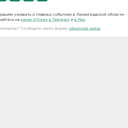
рвыми узнавать о главных событиях в Ленинградской области -
вайтесь на
канал 47news в Telegram
и
в Maх
 опечатку? Сообщите через форму
обратной связи
.