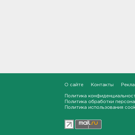
санврачи
20:16
Обновленная аллея
императора Павла I
открылась в Гатчине
19:46
Администрация Ленобласти:
Борьба с огнем на
терриконе в Сланцах
приносит результаты
19:14
О сайте
Контакты
Рекла
Как не наткнуться на грибы-
двойники – инструкция от
Политика конфиденциальнос
лесничества
Политика обработки персона
Политика использования coo
18:42
По программе "Земский
доктор" в Ленобласть
приехали 2,5 тысячи медиков