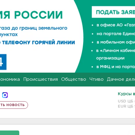
кономика
Происшествия
Общество
Чтиво
Дачное дел
Курсы 
USD ЦБ
ть новость
EUR ЦБ