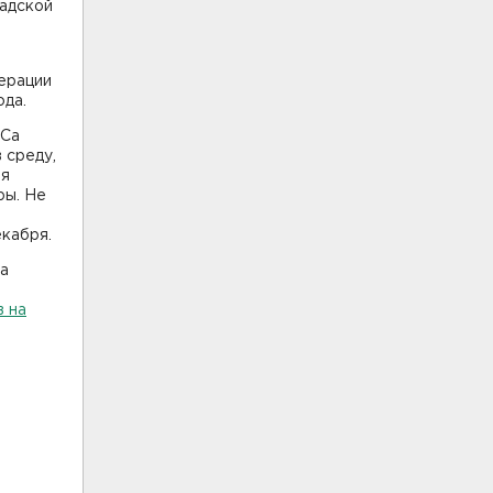
радской
ерации
ода.
кСа
 среду,
ия
ры. Не
кабря.
Са
в на