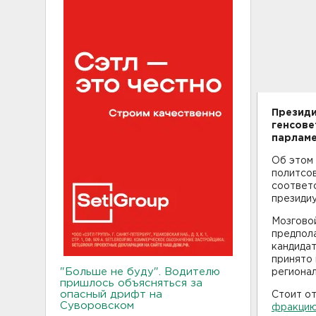
Президи
генсове
парламе
Об этом
политсов
соответс
президиу
Мозговой
предпола
кандидат
принято
"Больше не буду". Водителю
регионал
пришлось объясняться за
опасный дрифт на
Стоит от
Суворовском
фракцию