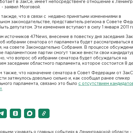
ботает в ЗакСе, имеет непосредственге отношение к Ленинг
 - заявил Мозговой.
такжде, что в связи с недавно принятыми изменениями в
ьном законодательстве, представитель региона в Совете Фед
ыть депутатом. Эти изменения вступают в силу 1 января 2011 г
м источников 47News, внесение в повестку дня заседания За
об избрании сенатора от парламента будет рассматриваться в
я, на совете Законодательно Собрания. В процессе обсужден
е парламентские партии смогут также внести свои кандидату
о, что вопрос об избрании сенатора будет обсуждаться на
м заседании областного парламента, которое состоится 8 де
 также, что назначение сенатора в Совет Федерации от Зак
ти затянулось довольно сильно и, как сообщал ранее спикер
ьного парламента, связано это было
с отсутствием кандидато
т
.
рвыми узнавать о главных событиях в Ленинградской области -