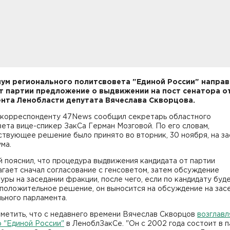
ум регионального политсвовета "Единой России" направ
т партии предложение о выдвижении на пост сенатора о
нта Ленобласти депутата Вячеслава Скворцова.
 корреспонденту 47News сообщил секретарь областного
ета вице-спикер ЗакСа Герман Мозговой. По его словам,
твующее решение было принято во вторник, 30 ноября, на за
ма.
 пояснил, что процедура выдвижения кандидата от партии
гает сначал согласование с генсоветом, затем обсуждение
уры на заседании фракции, после чего, если по кандидату буд
 положительное решение, он выносится на обсуждение на зас
ьного парламента.
метить, что с недавнего времени Вячеслав Скворцов
возглавл
 "Единой России"
в ЛеноблЗакСе. "Он с 2002 года состоит в п