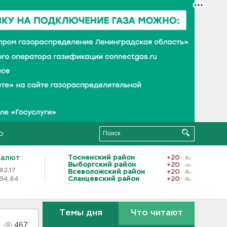
о
валют
Тосненский район
+20
Выборгский район
+20
82.17
Всеволожский район
+20
94.84
Сланцевский район
+20
Темы дня
Что читают
467