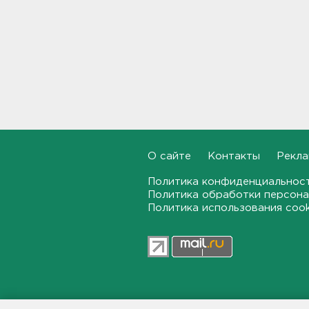
Почти 400 за ночь, почти 90 -
за утро - беспилотники
атакуют регионы России
09:23
Комтранс напомнил о
маршрутах «наземки» на
фоне переноса электричек
Московского направления
23:53, 07.08.2026
О сайте
Контакты
Рекла
В Ленобласти и Петербурге
Политика конфиденциальнос
не появилось безопасных для
Политика обработки персона
купания пляжей
Политика использования coo
23:32, 07.08.2026
Журналистку Гордееву*
хотят объявить в розыск.
Подозревают в фейках об
армии
22:54, 07.08.2026
47news.ru — независимое интерн