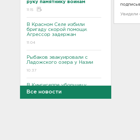
руку памятнику воинам
подписы
11:15
Увидели
В Красном Селе избили
бригаду скорой помощи.
Агрессор задержан
11:04
Рыбаков эвакуировали с
Ладожского озера у Назии
10:37
В Кингисеппе уборщицу
задержали за кражу денег и
Все новости
украшений
10:17
Инспекторы проверят
водителей на трезвость в
Петербурге и Ленобласти
09:54