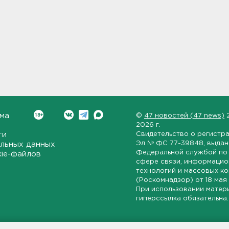
ма
©
47 новостей (47 news)
2026 г.
ти
Свидетельство о регистр
Эл № ФС 77-39848
, выда
льных данных
Федеральной службой по 
kie-файлов
сфере связи, информаци
технологий и массовых к
(Роскомнадзор) от
18 мая
При использовании матер
гиперссылка обязательна.
ет-издание, направленное на всестороннее освещение политиче