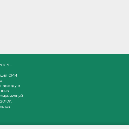
2005—
ации СМИ
но
надзору в
онных
оммуникаций
 2010г.
иалов
ской и