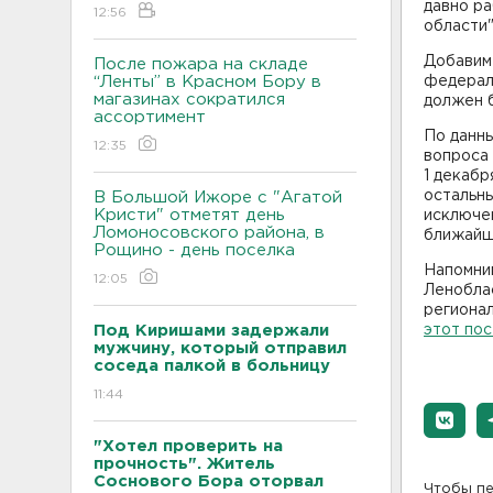
давно ра
12:56
области"
Добавим 
После пожара на складе
“Ленты” в Красном Бору в
федерал
магазинах сократился
должен б
ассортимент
По данны
12:35
вопроса 
1 декабр
остальны
В Большой Ижоре с "Агатой
Кристи" отметят день
исключен
Ломоносовского района, в
ближайше
Рощино - день поселка
Напомним
12:05
Леноблас
регионал
Под Киришами задержали
этот пос
мужчину, который отправил
соседа палкой в больницу
11:44
"Хотел проверить на
прочность". Житель
Соснового Бора оторвал
Чтобы пе