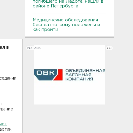
погибшего на Ладоге, нашли в
районе Петербурга
Медицинские обследования
бесплатно: кому положены и
как пройти
ил в
РЕКЛАМА
т
седании
ет
едание
яет
артии,