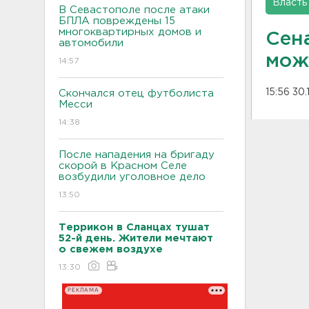
Власть
В Севастополе после атаки
БПЛА повреждены 15
многоквартирных домов и
Сен
автомобили
мож
14:57
15:56 30.
Скончался отец футболиста
Месси
14:38
После нападения на бригаду
скорой в Красном Селе
возбудили уголовное дело
13:50
Террикон в Сланцах тушат
52-й день. Жители мечтают
о свежем воздухе
13:30
РЕКЛАМА