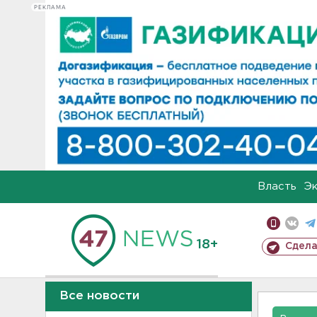
РЕКЛАМА
Власть
Э
18+
Сдела
Все новости