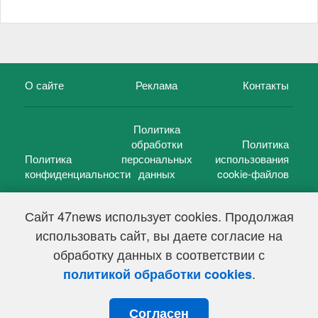
О сайте
Реклама
Контакты
Политика
обработки
Политика
Политика
персональных
использования
конфиденциальности
данных
cookie-файлов
Сайт 47news использует cookies. Продолжая
использовать сайт, вы даете согласие на
©
47 новостей (47 news)
2005 — 2026 г.
обработку данных в соответствии с
Свидетельство о регистрации СМИ Эл № ФС 77-39848, выдано
Федеральной службой по надзору в сфере связи,
.
политикой обработки cookies
информационных технологий и массовых коммуникаций
(Роскомнадзор) от 18 мая 2010г.
Согласен