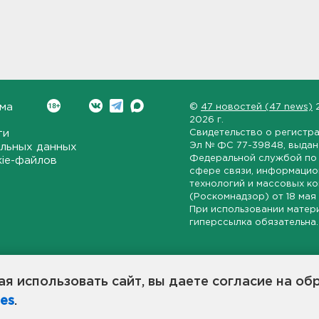
ма
©
47 новостей (47 news)
2026 г.
ти
Свидетельство о регистр
Эл № ФС 77-39848
, выда
льных данных
Федеральной службой по 
kie-файлов
сфере связи, информаци
технологий и массовых к
(Роскомнадзор) от
18 мая
При использовании матер
гиперссылка обязательна.
ет-издание, направленное на всестороннее освещение политиче
ской области, экономической и инвестиционной активности в ре
я использовать сайт, вы даете согласие на об
7 новостей» станет популярной и конструктивной площадкой дл
es
.
оисходят в 47-м регионе России.