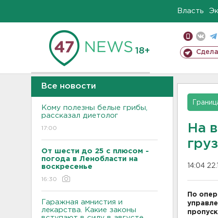
Власть
Э
18+
Сдела
Все новости
Границ
Кому полезны белые грибы,
рассказал диетолог
На 
17:00
гру
От шести до 25 с плюсом -
погода в Ленобласти на
14:04 22.
воскресенье
16:30
По опер
Гаражная амнистия и
управле
лекарства. Какие законы
пропуск
вступают в силу в августе