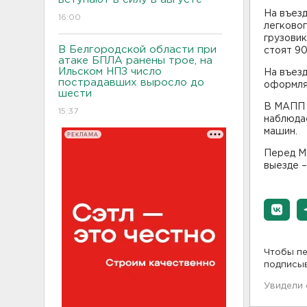
На въез
16:00
легково
грузовик
В Белгородской области при
стоят 90
атаке БПЛА ранены трое, на
Ильском НПЗ число
На въез
пострадавших выросло до
оформл
шести
В МАПП С
15:37
наблюда
машин.
РЕКЛАМА
Перед МА
выезде –
Чтобы пе
подписы
Увидели