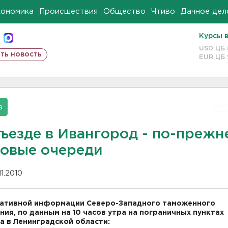
кономика
Происшествия
Общество
Чтиво
Дачное дел
Курсы 
USD ЦБ
ть новость
EUR ЦБ
а
въезде в Ивангород - по-прежн
зовые очереди
11.2010
ативной информации Северо-Западного таможенного
ния, по данным на 10 часов утра на пограничных пунктах
а в Ленинградской области: