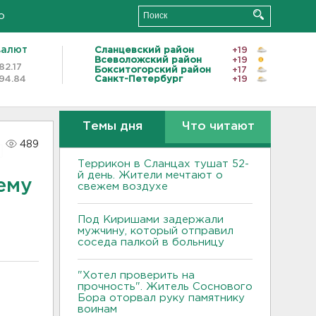
о
валют
Сланцевский район
+19
Всеволожский район
+19
82.17
Бокситогорский район
+17
94.84
Санкт-Петербург
+19
Темы дня
Что читают
489
Террикон в Сланцах тушат 52-
й день. Жители мечтают о
ему
свежем воздухе
Под Киришами задержали
мужчину, который отправил
соседа палкой в больницу
"Хотел проверить на
прочность". Житель Соснового
Бора оторвал руку памятнику
воинам