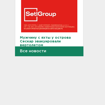
Мужчину с яхты у острова
Сескар эвакуировали
вертолетом
Все новости
15:12
В Севастополе после атаки
БПЛА повреждены 15
многоквартирных домов и
автомобили
14:57
Скончался отец футболиста
Месси
14:38