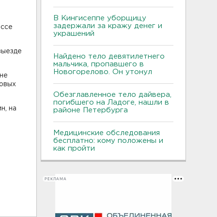
В Кингисеппе уборщицу
задержали за кражу денег и
ассе
украшений
выезде
Найдено тело девятилетнего
мальчика, пропавшего в
Новогорелово. Он утонул
 не
ковых
Обезглавленное тело дайвера,
погибшего на Ладоге, нашли в
н, на
районе Петербурга
Медицинские обследования
бесплатно: кому положены и
как пройти
РЕКЛАМА