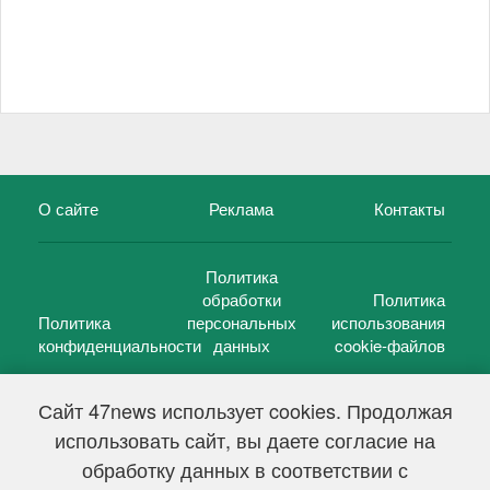
О сайте
Реклама
Контакты
Политика
обработки
Политика
Политика
персональных
использования
конфиденциальности
данных
cookie-файлов
Сайт 47news использует cookies. Продолжая
использовать сайт, вы даете согласие на
©
47 новостей (47 news)
2005 — 2026 г.
обработку данных в соответствии с
Свидетельство о регистрации СМИ Эл № ФС 77-39848, выдано