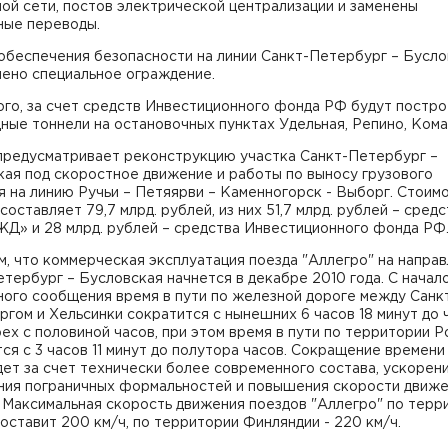
ой сети, постов электрической централизации и заменены
ные переводы.
обеспечения безопасности на линии Санкт-Петербург – Бусло
лено специальное ограждение.
ого, за счет средств Инвестиционного фонда РФ будут постр
ые тоннели на остановочных пунктах Удельная, Репино, Кома
предусматривает реконструкцию участка Санкт-Петербург –
ая под скоростное движение и работы по выносу грузового
 на линию Ручьи – Петяярви – Каменногорск - Выборг. Стоим
составляет 79,7 млрд. рублей, из них 51,7 млрд. рублей – сред
Д» и 28 млрд. рублей – средства Инвестиционного фонда РФ
, что коммерческая эксплуатация поезда "Аллегро" на напра
тербург – Бусловская начнется в декабре 2010 года. С начал
ного сообщения время в пути по железной дороге между Санк
гом и Хельсинки сократится с нынешних 6 часов 18 минут до 
ех с половиной часов, при этом время в пути по территории Р
ся с 3 часов 11 минут до полутора часов. Сокращение времени 
ет за счет технически более современного состава, ускорен
ния пограничных формальностей и повышения скорости движ
 Максимальная скорость движения поездов "Аллегро" по терр
оставит 200 км/ч, по территории Финляндии - 220 км/ч.