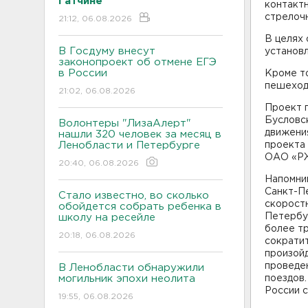
Гатчине
контактн
стрелоч
21:12, 06.08.2026
В целях 
В Госдуму внесут
установ
законопроект об отмене ЕГЭ
в России
Кроме т
пешеходн
21:02, 06.08.2026
Проект 
Бусловск
Волонтеры "ЛизаАлерт"
движения
нашли 320 человек за месяц в
Ленобласти и Петербурге
проекта 
ОАО «РЖ
20:40, 06.08.2026
Напомним
Санкт-Пе
Стало известно, во сколько
скорост
обойдется собрать ребенка в
Петербур
школу на ресейле
более тр
20:18, 06.08.2026
сократит
произойд
проведе
В Ленобласти обнаружили
могильник эпохи неолита
поездов.
России с
19:55, 06.08.2026