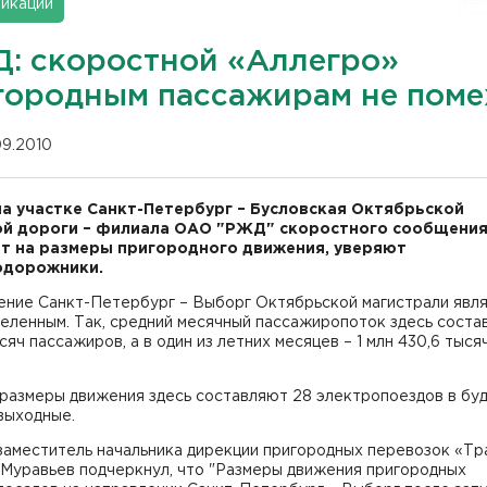
икации
: скоростной «Аллегро»
городным пассажирам не поме
09.2010
на участке Санкт-Петербург – Бусловская Октябрьской
й дороги – филиала ОАО "РЖД" скоростного сообщения
т на размеры пригородного движения, уверяют
одорожники.
ение Санкт-Петербург – Выборг Октябрьской магистрали явл
еленным. Так, средний месячный пассажиропоток здесь соста
сяч пассажиров, а в один из летних месяцев – 1 млн 430,6 тыся
размеры движения здесь составляют 28 электропоездов в буд
 выходные.
заместитель начальника дирекции пригородных перевозок «Тр
 Муравьев подчеркнул, что "Размеры движения пригородных