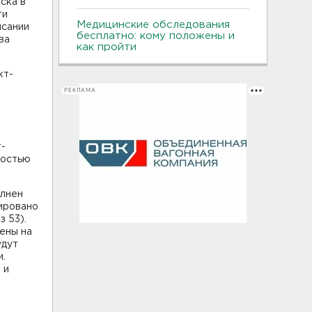
ска в
ти
Медицинские обследования
исании
бесплатно: кому положены и
ва
как пройти
кт-
РЕКЛАМА
т-
ностью
олнен
ировано
 53).
ены на
удут
и.
 и