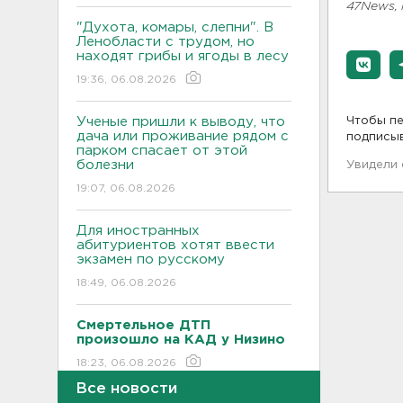
47News,
"Духота, комары, слепни". В
Ленобласти с трудом, но
находят грибы и ягоды в лесу
19:36, 06.08.2026
Ученые пришли к выводу, что
Чтобы пе
дача или проживание рядом с
подписы
парком спасает от этой
болезни
Увидели
19:07, 06.08.2026
Для иностранных
абитуриентов хотят ввести
экзамен по русскому
18:49, 06.08.2026
Смертельное ДТП
произошло на КАД у Низино
18:23, 06.08.2026
Все новости