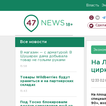
Власть
Э
18+
Сдела
Все новости
Эконом
В магазин — с арматурой. В
Шушарах дама добывала
товар не голыми руками
На 
15:58
цир
Товары Wildberries будут
12:33 02
храниться и на партнерских
складах
15:43
На площ
специал
Под Тосно блокировали
90», вх
доступ самосвалов ещё на