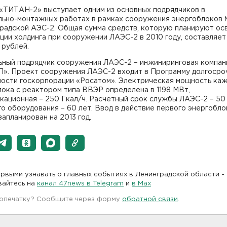
 «ТИТАН-2» выступает одним из основных подрядчиков в
льно-монтажных работах в рамках сооружения энергоблоков 
градской АЭС-2. Общая сумма средств, которую планируют ос
ции холдинга при сооружении ЛАЭС-2 в 2010 году, составляет
. рублей.
ьный подрядчик сооружения ЛАЭС-2 – инжиниринговая компа
». Проект сооружения ЛАЭС-2 входит в Программу долгосро
ности госкорпорации «Росатом». Электрическая мощность ка
ока с реактором типа ВВЭР определена в 1198 МВт,
ационная – 250 Гкал/ч. Расчетный срок службы ЛАЭС-2 – 50 
о оборудования – 60 лет. Ввод в действие первого энергобло
апланирован на 2013 год.
рвыми узнавать о главных событиях в Ленинградской области -
вайтесь на
канал 47news в Telegram
и
в Maх
 опечатку? Сообщите через форму
обратной связи
.