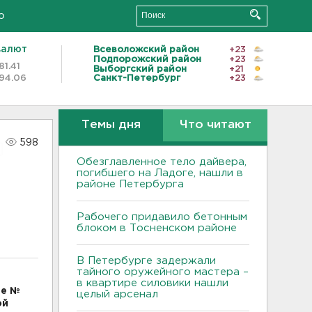
о
валют
Всеволожский район
+23
Подпорожский район
+23
81.41
Выборгский район
+21
94.06
Санкт-Петербург
+23
Темы дня
Что читают
598
Обезглавленное тело дайвера,
погибшего на Ладоге, нашли в
районе Петербурга
Рабочего придавило бетонным
блоком в Тосненском районе
В Петербурге задержали
тайного оружейного мастера –
в квартире силовики нашли
ие №
целый арсенал
ой