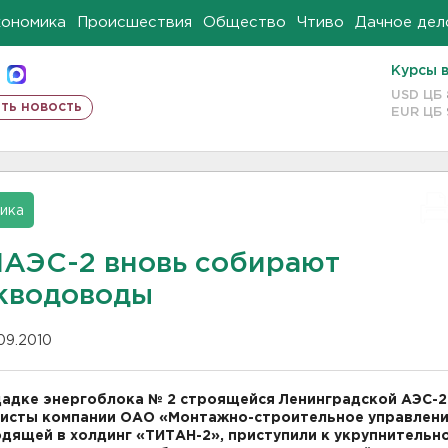
кономика
Происшествия
Общество
Чтиво
Дачное дел
Курсы 
USD ЦБ
ть новость
EUR ЦБ
ика
ЛАЭС-2 вновь собирают
кводоводы
.09.2010
адке энергоблока № 2 строящейся Ленинградской АЭС-2
исты компании ОАО «Монтажно-строительное управлен
одящей в холдинг «ТИТАН-2», приступили к укрупнительн