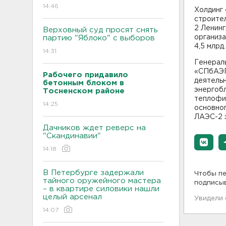
14:46
Холдинг
строите
2 Ленин
Верховный суд просят снять
организа
партию "Яблоко" с выборов
4,5 млрд
14:31
Генерал
«СПбАЭП
Рабочего придавило
деятель
бетонным блоком в
энергобл
Тосненском районе
теплофик
14:25
основног
ЛАЭС-2 з
Дачников ждет реверс на
"Скандинавии"
14:18
В Петербурге задержали
Чтобы пе
тайного оружейного мастера
подписы
– в квартире силовики нашли
целый арсенал
Увидели
14:07