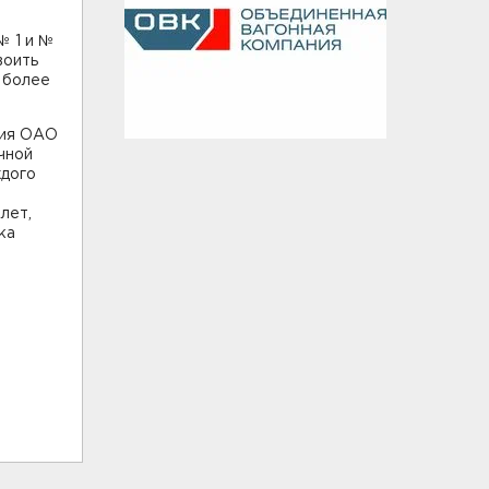
№ 1 и №
воить
 более
ния ОАО
чной
ждого
лет,
ка