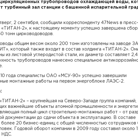
 циркуляционных трубопроводов охлаждающей воды, к
т турбинный зал станции с башенной испарительной гра
тверг, 2 сентября, сообщили корреспонденту 47News в пресс
а «ТИТАН-2», к настоящему моменту успешно завершена сбор
50 тонн цирководоводов.
оводы общим весом около 200 тонн изготовлены на заводе З
Т», который также входит в состав холдинга «ТИТАН-2». Он
ы из листовой углеродистой стали, их диаметр составляет 2,4
рхность трубопроводов нанесено специальное антикоррозийн
е.
010 года специалисты ОАО «МСУ-90» успешно завершили
чные монтажные работы на первом энергоблоке ЛАЭС-2.
:
 «ТИТАН-2» – крупнейшая на Северо-Западе группа компаний,
щих важнейшие объекты атомной промышленности и энергети
вляющая полный цикл строительно-монтажных работ – от раз
й документации до сдачи объекта в эксплуатацию. В составе
а более 20 бизнес-единиц с общей численностью сотрудников
овек. Годовой оборот компании в 2009 году составил около 1
 НДС.