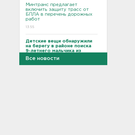
Минтранс предлагает
включить защиту трасс от
БПЛА в перечень дорожных
работ
13:55
Детские вещи обнаружили
на берегу в районе поиска
9-летнего мальчика из
Новогорелово
Все новости
13:36
Новый начальник УФСИН
появился в Петербурге и
Ленобласти
13:20
Минцифры: Детям не будут
ограничивать доступ в
соцсети
13:06