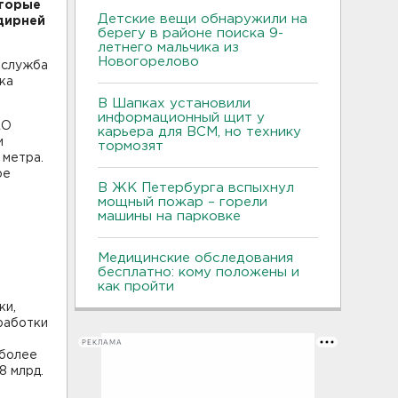
оторые
Детские вещи обнаружили на
дирней
берегу в районе поиска 9-
летнего мальчика из
Новогорелово
-служба
ка
В Шапках установили
информационный щит у
АО
карьера для ВСМ, но технику
и
тормозят
 метра.
ое
В ЖК Петербурга вспыхнул
мощный пожар – горели
машины на парковке
Медицинские обследования
бесплатно: кому положены и
как пройти
ки,
работки
РЕКЛАМА
 более
8 млрд.