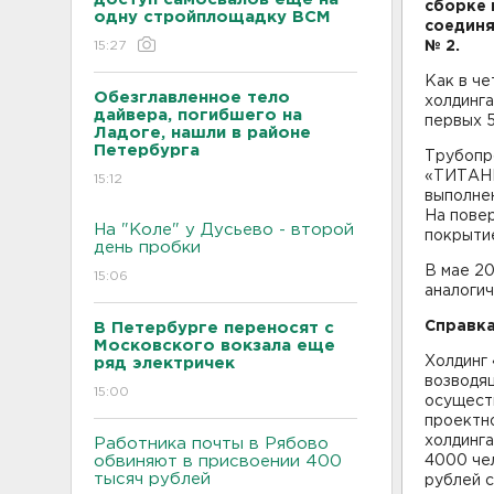
сборке
одну стройплощадку ВСМ
соединя
15:27
№ 2.
Как в че
Обезглавленное тело
холдинг
дайвера, погибшего на
первых 
Ладоге, нашли в районе
Петербурга
Трубопр
«ТИТАНИ
15:12
выполнен
На пове
На "Коле" у Дусьево - второй
покрыти
день пробки
В мае 2
15:06
аналоги
Справка
В Петербурге переносят с
Московского вокзала еще
Холдинг
ряд электричек
возводя
15:00
осущест
проектно
холдинг
Работника почты в Рябово
обвиняют в присвоении 400
4000 чел
тысяч рублей
рублей с